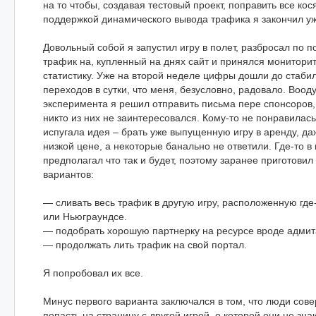
на то чтобы, создавая тестовый проект, поправить все кося
поддержкой динамического вывода трафика я закончил уж
Довольный собой я запустил игру в полет, разбросал по п
трафик на, купленный на днях сайт и принялся мониторит
статистику. Уже на второй неделе цифры дошли до стабил
переходов в сутки, что меня, безусловно, радовало. Воо
эксперимента я решил отправить письма пере спонсоров,
никто из них не заинтересовался. Кому-то не понравилась 
испугала идея – брать уже выпущенную игру в аренду, д
низкой цене, а некоторые банально не ответили. Где-то в
предполагал что так и будет, поэтому заранее приготовил
вариантов:
— сливать весь трафик в другую игру, расположенную где
или Ньюграундсе.
— подобрать хорошую партнерку на ресурсе вроде адмит
— продолжать лить трафик на свой портал.
Я попробовал их все.
Минус первого варианта заключался в том, что люди сов
попасть на страницу с другой игрой, о которой они не зн