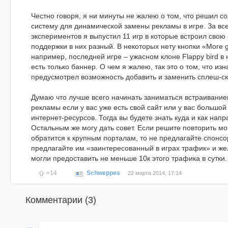
Честно говоря, я ни минуты не жалею о том, что решил 
систему для динамической замены рекламы в игре. За вс
экспериментов я выпустил 11 игр в которые встроил свою 
поддержки в них разный. В некоторых нету кнопки «More 
например, последней игре – ужасном клоне Flappy bird в
есть только баннер. О чем я жалею, так это о том, что из
предусмотрел возможность добавить и заменить сплеш-ск
Думаю что лучше всего начинать заниматься встраивани
рекламы если у вас уже есть свой сайт или у вас большо
интернет-ресурсов. Тогда вы будете знать куда и как напр
Остальным же могу дать совет. Если решите повторить мо
обратится к крупным порталам, то не предлагайте спонсо
предлагайте им «заинтересованный в играх трафик» и же
могли предоставить не меньше 10к этого трафика в сутки.
+14
Schweppes
22 марта 2014, 17:14
Комментарии (
3
)