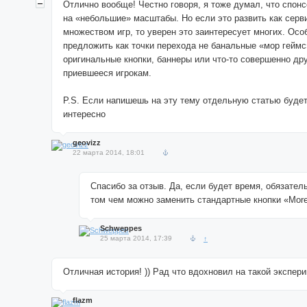
Отлично вообще! Честно говоря, я тоже думал, что спон
на «небольшие» масштабы. Но если это развить как серв
множеством игр, то уверен это заинтересует многих. Осо
предложить как точки перехода не банальные «мор геймс
оригинальные кнопки, баннеры или что-то совершенно дру
приевшееся игрокам.
P.S. Если напишешь на эту тему отдельную статью буде
интересно
geovizz
22 марта 2014, 18:01
Спасибо за отзыв. Да, если будет время, обязател
том чем можно заменить стандартные кнопки «Mor
Schweppes
25 марта 2014, 17:39
↑
Отличная история! )) Рад что вдохновил на такой экспери
flazm