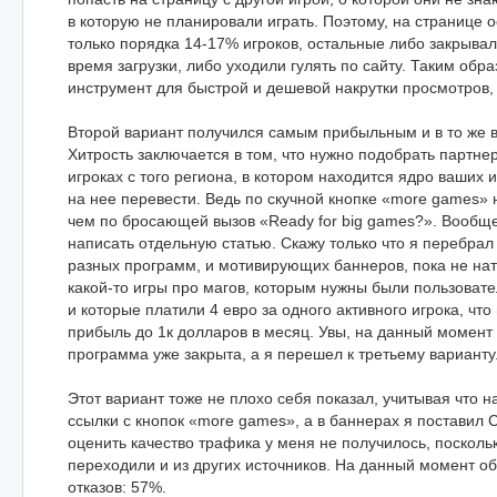
в которую не планировали играть. Поэтому, на странице о
только порядка 14-17% игроков, остальные либо закрыва
время загрузки, либо уходили гулять по сайту. Таким обр
инструмент для быстрой и дешевой накрутки просмотров, 
Второй вариант получился самым прибыльным и в то же 
Хитрость заключается в том, что нужно подобрать партне
игроках с того региона, в котором находится ядро ваших 
на нее перевести. Ведь по скучной кнопке «more games
чем по бросающей вызов «Ready for big games?». Вообще
написать отдельную статью. Скажу только что я перебрал
разных программ, и мотивирующих баннеров, пока не нат
какой-то игры про магов, которым нужны были пользоват
и которые платили 4 евро за одного активного игрока, чт
прибыль до 1к долларов в месяц. Увы, на данный момент
программа уже закрыта, а я перешел к третьему варианту
Этот вариант тоже не плохо себя показал, учитывая что н
ссылки с кнопок «more games», а в баннерах я поставил 
оценить качество трафика у меня не получилось, посколь
переходили и из других источников. На данный момент о
отказов: 57%.