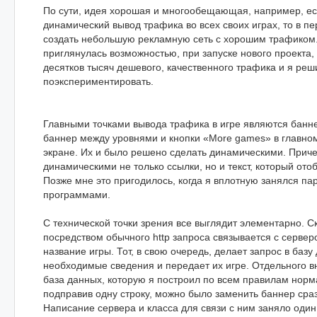
По сути, идея хорошая и многообещающая, например, ес
динамический вывод трафика во всех своих играх, то в п
создать небольшую рекламную сеть с хорошим трафиком
приглянулась возможностью, при запуске нового проекта,
десятков тысяч дешевого, качественного трафика и я реш
поэкспериментировать.
Главными точками вывода трафика в игре являются банн
баннер между уровнями и кнопки «More games» в главно
экране. Их и было решено сделать динамическими. Приче
динамическими не только ссылки, но и текст, который ото
Позже мне это пригодилось, когда я вплотную занялся па
программами.
С технической точки зрения все выглядит элементарно. Ск
посредством обычного http запроса связывается с сервер
название игры. Тот, в свою очередь, делает запрос в базу
необходимые сведения и передает их игре. Отдельного 
база данных, которую я построил по всем правилам норм
подправив одну строку, можно было заменить баннер сразу
Написание сервера и класса для связи с ним заняло оди