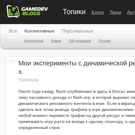
Топики
Блоги
Люди
Акт
Все
Коллективные
Персональные
Интересные
Новые
Обсуждаемые
Лучшие
Мои эксперименты с динамической ре
х.
Разработка
Около года назад, flazm опубликовал в здесь в блогах за
тему пассивного дохода от flash-игр, в которой выразил с
динамического рекламного контента в игре. Если в вкратц
сделать все точки вывода трафика в игре динамическими
любой момент перевести трафик на другой ресурс и таки
привязывать игру раз и на всегда к одному спонсору, а сд
определенный строк.