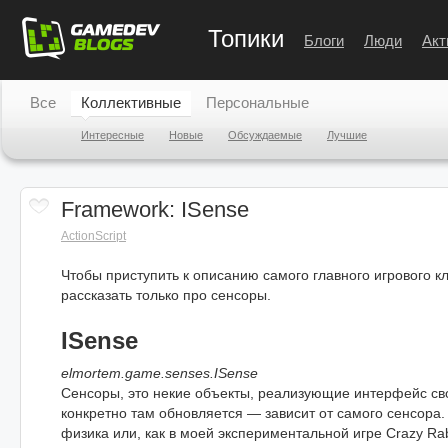
Топики
Блоги
Люди
Акт
Все
Коллективные
Персональные
Интересные
Новые
Обсуждаемые
Лучшие
Framework: ISense
ActionScript
Чтобы приступить к описанию самого главного игрового к
рассказать только про сенсоры.
ISense
elmortem.game.senses.ISense
Сенсоры, это некие объекты, реализующие интерфейс св
конкретно там обновляется — зависит от самого сенсора.
физика или, как в моей экспериментальной игре Crazy Rabb