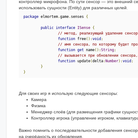
контроллер микрофона. По сути сенсор — это внешний се
использовать сущности (Entity) для различных целей.
package
 elmortem
.
game
.
senses 
{
public
interface
ISense
{
// метод, реализующий удаление сенсор
function
 free
():
void
;
// имя сенсора, по которому будет про
function
get
 name
():
String
;
// вызывается при обновлении сенсора,
function
 update
(
delta
:
Number
):
void
;
}
}
Для своих игр я использую следующие сенсоры:
Камера
Физика
Менеджер слоёв (для размещения графики сущнос
Контроллер игрока (управление игроком, клавиатур
Важно помнить о последовательности добавления сенсоров
на очерёдность их обновления.