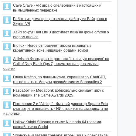
Cave Crave - VR игра о спелеологии в настоящих и
вымышленных пещерахе
Работа из дома превратилась в работу из Вайтрана в
Skyrim VR
Хайп вокруг Half Life 3 достигает пика на фоне слухов о
скором анонсе
Bioflux - Horde отправляет игрока выживать в
карантинной зоне, кишащей ордами зомби
Activision благодарит игроков за "отличную реакцию" на
Call of Duty Black Ops 7, несмотря на провальные
оценки
Глава Krafton, по данным суда, спрашивал у ChatGPT,
как не платить бонусы разработчикам Subnautica 2
Разработчик Megabonk добровольно снимает игру с
номинации The Game Awards 2025
Поколение Z и "AI slop" - бывший директор Square Enix
считает, что ненависть к ИИ строится на эмоциях, а не
на логике
Hollow Knight Silksong в стиле Nintendo 64 глазами
разработчика Godot
Японские издатели требуют, чтобы Sora 2 прекратила