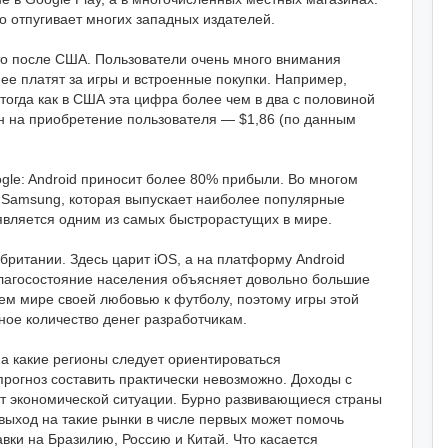
то отпугивает многих западных издателей.
о после США. Пользователи очень много внимания
е платят за игры и встроенные покупки. Например,
 тогда как в США эта цифра более чем в два с половиной
ен на приобретение пользователя — $1,86 (по данным
gle: Android приносит более 80% прибыли. Во многом
 Samsung, которая выпускает наиболее популярные
 является одним из самых быстрорастущих в мире.
ритании. Здесь царит iOS, а на платформу Android
благосостояние населения объясняет довольно большие
сем мире своей любовью к футболу, поэтому игры этой
ное количество денег разработчикам.
На какие регионы следует ориентироваться
прогноз составить практически невозможно. Доходы с
 от экономической ситуации. Бурно развивающиеся страны
 выход на такие рынки в числе первых может помочь
вки на Бразилию, Россию и Китай. Что касается