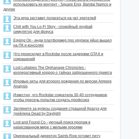
использовать их контент - Square Enix, Bandai Namco и
другие
Эта игра заставит полагаться на чат зрителей
Chill with You Lo-Fi Story - спокойный лоуфай
симулятор для фокуса
Egging On - инди платформер про хрупкое яйцо вышел
на ПК и консолях
Что происходит в Rockstar после задержки GTA 6 и
сокращений
Lost Lullabies The Orphanage Chronicles -
кооперативный хоррор о тайнах заброшенного приюта
Игровые хиты для второго рождения по версии Ampere
Analysis
Известно, что Rockstar сократила 30-40 сотрудников,
чтобы пресечь попытки создать профсоюз
Загляните за кулисы создания страшной Красуэ для
трейлера Dead by Daylight
Lost and Found Co - уютный поиск пропаж в
нарисованном мире с милыми героями
Оригинальный директор Saints Row готовит питч