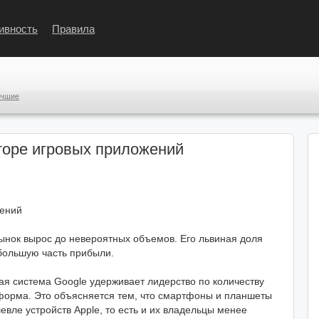
ивность
Правила
учшие
кторе игровых приложений
жений
ынок вырос до невероятных объемов. Его львиная доля
большую часть прибыли.
я система Google удерживает лидерство по количеству
тформа. Это объясняется тем, что смартфоны и планшеты
вле устройств Apple, то есть и их владельцы менее