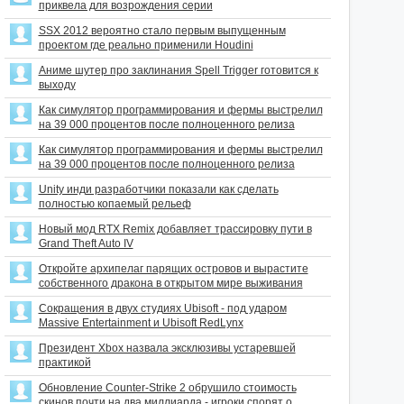
приквела для возрождения серии
SSX 2012 вероятно стало первым выпущенным
проектом где реально применили Houdini
Аниме шутер про заклинания Spell Trigger готовится к
выходу
Как симулятор программирования и фермы выстрелил
на 39 000 процентов после полноценного релиза
Как симулятор программирования и фермы выстрелил
на 39 000 процентов после полноценного релиза
Unity инди разработчики показали как сделать
полностью копаемый рельеф
Новый мод RTX Remix добавляет трассировку пути в
Grand Theft Auto IV
Откройте архипелаг парящих островов и вырастите
собственного дракона в открытом мире выживания
Сокращения в двух студиях Ubisoft - под ударом
Massive Entertainment и Ubisoft RedLynx
Президент Xbox назвала эксклюзивы устаревшей
практикой
Обновление Counter-Strike 2 обрушило стоимость
скинов почти на два миллиарда - игроки спорят о