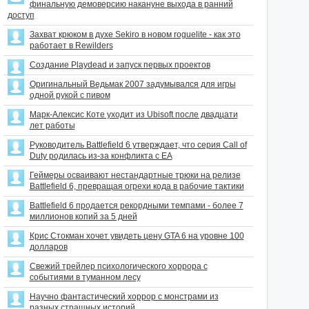
финальную демоверсию накануне выхода в ранний
доступ
Захват крюком в духе Sekiro в новом roguelite - как это
работает в Rewilders
Создание Playdead и запуск первых проектов
Оригинальный Ведьмак 2007 задумывался для игры
одной рукой с пивом
Марк-Алексис Коте уходит из Ubisoft после двадцати
лет работы
Руководитель Battlefield 6 утверждает, что серия Call of
Duty родилась из-за конфликта с EA
Геймеры осваивают нестандартные трюки на релизе
Battlefield 6, превращая огрехи кода в рабочие тактики
Battlefield 6 продается рекордными темпами - более 7
миллионов копий за 5 дней
Крис Стокман хочет увидеть цену GTA 6 на уровне 100
долларов
Свежий трейлер психологического хоррора с
событиями в туманном лесу
Научно фантастический хоррор с монстрами из
разных страшных историй