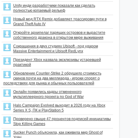
Unity инди разработчики показали как сделать
полностью копаемый рельеф
Новый мод RTX Remix добавляет трассировку пути в
Grand Theft Auto IV
Откройте архипелаг парящих островов и вырастите
собственного дракона в открытом мире выживания
Сокращения в двух студиях Ubisoft - под ударом
Massive Entertainment и Ubisoft RedLynx
Президент Xbox назвала эксклюзивы устаревшей
практикой
Обновление Counter-Strike 2 обрушило стоимость
скинов почти на два миллиарда - игроки спорят о
последствиях для рынка и обычных пользователей
Онлайн появились кадры отмененного
мультиплеерного проекта по God of War
Halo Campaign Evolved выходит в 2026 году на Xbox
Series X S, ПК и PlayStation 5
Проверено свыше 47 процентов подписей инициативы
Stop Killing Games
Sucker Punch объяснила, как оживила мир Ghost of
Yotei