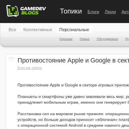
Топики
Блоги
Люди
Акт
Все
Коллективные
Персональные
Хорошие
Новые
Обсуждаемые
Л
Противостояние Apple и Google в се
Блог им. cpiera
Противостояние Apple и Google в секторе игровых прило
Планшеты и смартфоны уже давно завоевали весь мир, р
принадлежит мобильным играм, именно они генерируют 
Расстановка сил на мировом рынке прежняя: операционна
устройств, но больше доходов приносит «яблочная» пла
с операционной системой Android в среднем намного деше