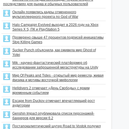
последствиях для рынка и обычных пользователей
Онлайн появились кадры отмененного
мультиплеерного проекта по God of War
Halo Campaign Evolved выходит в 2026 году на Xbox
Series X S, ПК и PlayStation 5
Проверено свыше 47 процентов подписей инициативы
Stop Killing Games
Sucker Punch объяснила, как оживила мир Ghost of
Yotei
Mik - научно-фантастический платформер об
исследовании заброшенной мегаструктуры на Unity
Мир Of Peaks and Tides - открытый мир ремесла, живая
физика и мотивы восточной мифологии
Helldivers 2 отмечает «День Свободы» с ярким
временным событием
Escape from Duckov отмечает впечатляющий рост
аудитории
Genshin Impact опубликовала список персонажей-
баннеров для версии 6.2
Постапокалиптический шутер Road to Vostok получил