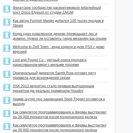
Фанатское сообщество раскритиковало юбилейный
пост Disco Elysium от студии ZA/UM
Как автор Furnish Master добился 100 тысяч продаж в
Steam
Когда одно поваленное дерево превращает лес в
домино. Нужно ли оставлять такую механику как опцию
Welcome to Doll Town - инди хоррор в духе PSX с демо
версией
Lost and Found Co - уютный поиск пропаж в
нарисованном мире с милыми героями
Оригинальный директор Saints Row готовит питч
приквела для возрождения серии
SSX 2012 вероятно стало первым выпущенным
проектом где реально применили Houdini
Аниме шутер про заклинания Spell Trigger готовится к
выходу
Как симулятор программирования и фермы выстрелил
на 39 000 процентов после полноценного релиза
Как симулятор программирования и фермы выстрелил
на 39 000 процентов после полноценного релиза