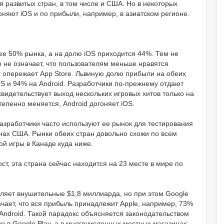
 развитых стран, в том числе и США. Но в некоторых
оняют iOS и по прибыли, например, в азиатском регионе.
е 50% рынка, а на долю iOS приходится 44%. Тем не
о не означает, что пользователям меньше нравятся
y опережает App Store. Львиную долю прибыли на обеих
OS и 94% на Android. Разработчики по-прежнему отдают
видетельствует выход нескольких игровых хитов только на
тепенно меняется, Android догоняет iOS.
зработчики часто используют ее рынок для тестирования
нах США. Рынки обеих стран довольно схожи по всем
й игры в Канаде куда ниже.
т, эта страна сейчас находится на 23 месте в мире по
вляет внушительные $1,8 миллиарда, но при этом Google
ачает, что вся прибыль принадлежит Apple, например, 73%
ndroid. Такой парадокс объясняется законодательством
 в Google Play, а в многочисленных местных магазинах.