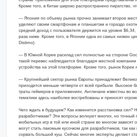
Кроме того, в Китае широко распространено пиратство, ч
— Япония по объему рынка прочно занимает второе мест
уделяют своим смартфонам и планшетам и гораздо охотне
средний доход с пользователя держится на уровне $6,34,
раза ниже. Кроме того, в Японии одна из самых низких ц
Distimo).
— В Южной Корее расклад сил полностью на стороне Goo
такой перевес наблюдается благодаря местной компании
устройства на этой платформе. Кроме того, рынок Кореи
— Крупнейший сектор рынка Европы принадлежит Великоб
приходится меньше четверти от всей прибыли. Высокое 
траты геймеров в приложениях. Англичане известны во в
тематики здесь наиболее востребованы и приносят огром
Чего ждать в будущем? Как изменится расстановка сил? 
разработчикам? Эти вопросы волнуют многих, но точный 
мобильных игр в той или иной стране во многом зависят
могут стать лакомым кусочком для разработчиков, так как
сорвать большой куш. Сейчас многие эксперты делают ста