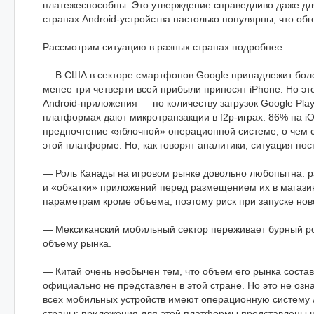
платежеспособны. Это утверждение справедливо даже для
странах Android-устройства настолько популярны, что обг
Рассмотрим ситуацию в разных странах подробнее:
— В США в секторе смартфонов Google принадлежит боле
менее три четверти всей прибыли приносят iPhone. Но эт
Android-приложения — по количеству загрузок Google Pla
платформах дают микротранзакции в f2p-играх: 86% на i
предпочтение «яблочной» операционной системе, о чем с
этой платформе. Но, как говорят аналитики, ситуация пос
— Роль Канады на игровом рынке довольно любопытна: ра
и «обкатки» приложений перед размещением их в магази
параметрам кроме объема, поэтому риск при запуске ново
— Мексиканский мобильный сектор переживает бурный рос
объему рынка.
— Китай очень необычен тем, что объем его рынка соста
официально не представлен в этой стране. Но это не озн
всех мобильных устройств имеют операционную систему A
страны: приложения для этой платформы представлены не