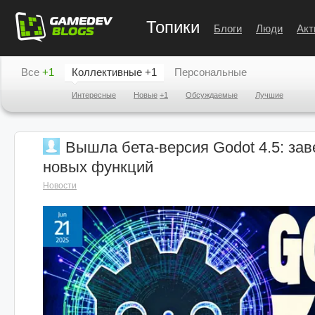
Топики
Блоги
Люди
Акт
Все
+1
Коллективные
+1
Персональные
Интересные
Новые
+1
Обсуждаемые
Лучшие
Вышла бета-версия Godot 4.5: за
новых функций
Новости