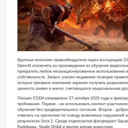
Крупные японские правообладатели через ассоциацию C
OpenAI исключить их произведения из обучения видеоген
прекратить любое несанкционированное использование 
собственности. Запрос усилил недавнюю позицию правит
которое призвало компанию заранее получать разрешения
ценность аниме и манги, считающихся национальным до
Письмо CODA направлено 27 октября 2025 года и фиксир
требования. Первое - не использовать контент участник
обучения без предварительного согласия. Второе - добро
отвечать на претензии по поводу возможных нарушений а
результатах Sora 2. Среди подписантов фигурируют Squar
Kadokawa, Studio Ghibli и другие игроки индустрии.