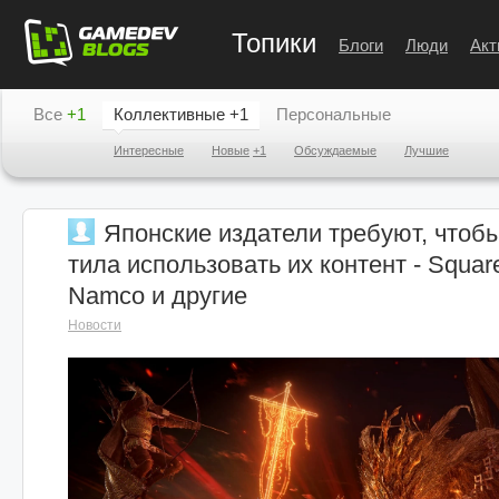
Топики
Блоги
Люди
Акт
Все
+1
Коллективные
+1
Персональные
Интересные
Новые
+1
Обсуждаемые
Лучшие
Японские издатели требуют, чтобы
тила использовать их контент - Square
Namco и другие
Новости