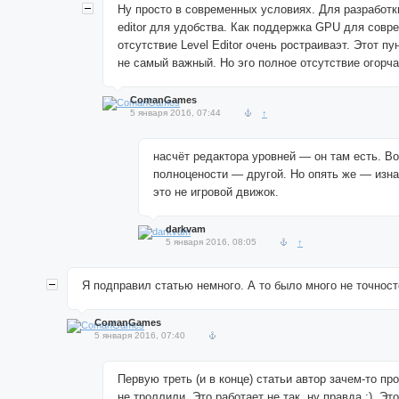
Ну просто в современных условиях. Для разработк
editor для удобства. Как поддержка GPU для совр
отсутствие Level Editor очень ростраиваэт. Этот пу
не самый важный. Но эго полное отсутствие огорча
ComanGames
5 января 2016, 07:44
↑
насчёт редактора уровней — он там есть. Во
полноцености — другой. Но опять же — из
это не игровой движок.
darkvam
5 января 2016, 08:05
↑
Я подправил статью немного. А то было много не точност
ComanGames
5 января 2016, 07:40
Первую треть (и в конце) статьи автор зачем-то про
не троллили. Это работает не так, ну правда :). Эт