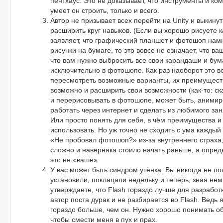
пентхаус. Это не доказывает, что инструменты и ко
умеет он строить, только и всего.
Автор не призывает всех перейти на Unity и выкинут
расширить круг навыков. (Если вы хорошо рисуете к
заявляет, что графический планшет и фотошоп нам
рисунки на бумаге, то это вовсе не означает, что ва
что вам нужно выбросить все свои карандаши и бум
исключительно в фотошопе. Как раз наоборот это в
пересмотреть возможные варианты, их преимуществ
возможно и расширить свои возможности (как-то: ск
и перерисовывать в фотошопе, может быть, анимир
работать через интернет и сделать из любимого за
Или просто понять для себя, в чём преимущества и
использовать. Но уж точно не сходить с ума каждый р
«Не пробовал фотошоп?» из-за внутреннего страха,
сложно и наверняка стоило начать раньше, а опреде
это не «ваше».
У вас может быть синдром утёнка. Вы никогда не по
установили, поклацали недельку и теперь, зная немн
утверждаете, что Flash гораздо лучше для разработк
автор поста дурак и не разбирается во Flash. Ведь
гораздо больше, чем он. Нужно хорошо понимать о
чтобы смести меня в пух и прах.