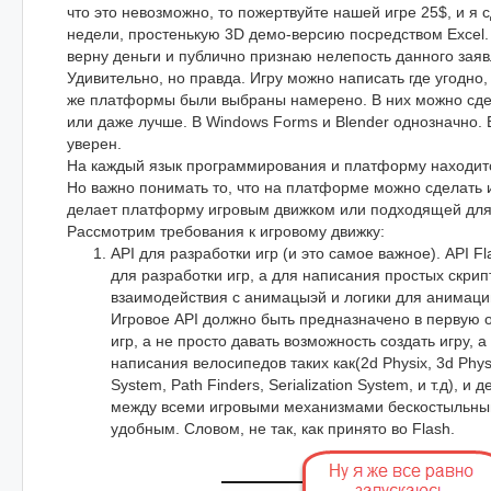
что это невозможно, то пожертвуйте нашей игре 25$, и я 
недели, простенькую 3D демо-версию посредством Excel.
верну деньги и публично признаю нелепость данного заяв
Удивительно, но правда. Игру можно написать где угодно, 
же платформы были выбраны намерено. В них можно сдела
или даже лучше. В Windows Forms и Blender однозначно. В
уверен.
На каждый язык программирования и платформу находитс
Но важно понимать то, что на платформе можно сделать и
делает платформу игровым движком или подходящей для 
Рассмотрим требования к игровому движку:
API для разработки игр (и это самое важное). API Fl
для разработки игр, а для написания простых скрип
взаимодействия с анимацыэй и логики для анимации
Игровое API должно быть предназначено в первую 
игр, а не просто давать возможность создать игру, а
написания велосипедов таких как(2d Physix, 3d Physi
System, Path Finders, Serialization System, и т.д), и
между всеми игровыми механизмами бескостыльны
удобным. Словом, не так, как принято во Flash.