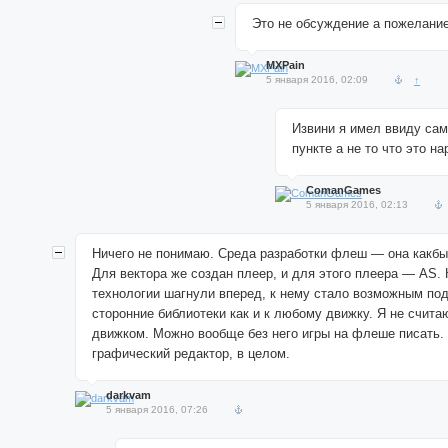
Это не обсуждение а пожелани
MXPain
5 января 2016, 02:09
↑
Извини я имел ввиду сам
пункте а не то что это н
ComanGames
5 января 2016, 02:13
Ничего не понимаю. Среда разработки флеш — она какбы
Для вектора же создан плеер, и для этого плеера — AS. 
технологии шагнули вперед, к нему стало возможным по
сторонние библиотеки как и к любому движку. Я не счит
движком. Можно вообще без него игры на флеше писать.
графический редактор, в целом.
darkvam
5 января 2016, 07:26