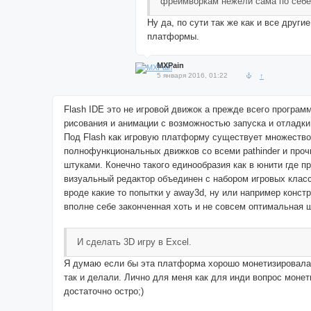
фреймворкам нежели сама по себе
Ну да, по сути так же как и все други
платформы.
MXPain
5 января 2016, 01:22
↑
Flash IDE это не игровой движок а прежде всего програм
рисования и анимации с возможностью запуска и отладки 
Под Flash как игровую платформу существует множеств
полнофункциональных движков со всеми pathinder и про
штуками. Конечно такого единообразия как в юнити где п
визуальный редактор объединен с набором игровых класс
вроде какие то попытки у away3d, ну или например констр
вполне себе законченная хоть и не совсем оптимальная 
И сделать 3D игру в Excel.
Я думаю если бы эта платформа хорошо монетизировала
так и делали. Лично для меня как для инди вопрос монет
достаточно остро;)