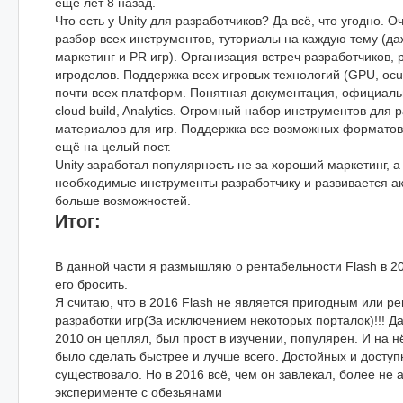
ещё лет 8 назад.
Что есть у Unity для разработчиков? Да всё, что угодно. 
разбор всех инструментов, туториалы на каждую тему (даж
маркетинг и PR игр). Организация встреч разработчиков,
игроделов. Поддержка всех игровых технологий (GPU, oculu
почти всех платформ. Понятная документация, официаль
cloud build, Analytics. Огромный набор инструментов для 
материалов для игр. Поддержка все возможных форматов
ещё на целый пост.
Unity заработал популярность не за хороший маркетинг, а з
необходимые инструменты разработчику и развивается ак
больше возможностей.
Итог:
В данной части я размышляю о рентабельности Flash в 20
его бросить.
Я считаю, что в 2016 Flash не является пригодным или р
разработки игр(За исключением некоторых порталок)!!! Да
2010 он цеплял, был прост в изучении, популярен. И на 
было сделать быстрее и лучше всего. Достойных и доступ
существовало. Но в 2016 всё, чем он завлекал, более не а
эксперименте с обезьянами