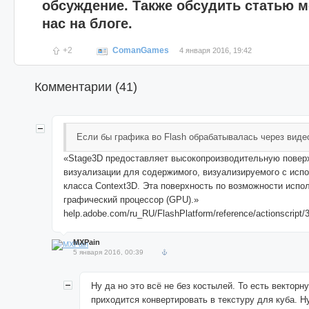
обсуждение. Также обсудить статью м
нас на блоге.
+2
ComanGames
4 января 2016, 19:42
Комментарии (
41
)
Если бы графика во Flash обрабатывалась через виде
«Stage3D предоставляет высокопроизводительную повер
визуализации для содержимого, визуализируемого с исп
класса Context3D. Эта поверхность по возможности испо
графический процессор (GPU).»
help.adobe.com/ru_RU/FlashPlatform/reference/actionscript/3
MXPain
5 января 2016, 00:39
Ну да но это всё не без костылей. То есть векторн
приходится конвертировать в текстуру для куба. Н