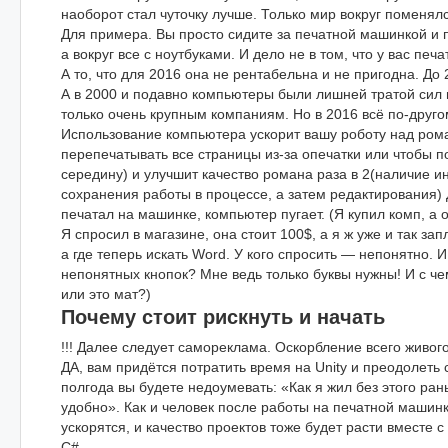
наоборот стал чуточку лучше. Только мир вокруг поменялс
Для примера. Вы просто сидите за печатной машинкой и
а вокруг все с ноутбуками. И дело не в том, что у вас пе
А то, что для 2016 она не рентабельна и не пригодна. До
А в 2000 и подавно компьютеры были лишней тратой сил 
только очень крупным компаниям. Но в 2016 всё по-друго
Использование компьютера ускорит вашу роботу над рома
перепечатывать все страницы из-за опечатки или чтобы по
середину) и улучшит качество романа раза в 2(наличие и
сохранения работы в процессе, а затем редактирования) Д
печатал на машинке, компьютер пугает. (Я купил комп, а о
Я спросил в магазине, она стоит 100$, а я ж уже и так за
а где теперь искать Word. У кого спросить — непонятно. И 
непонятных кнопок? Мне ведь только буквы нужны! И с че
или это мат?)
Почему стоит рискнуть и начать
!!! Далее следует самореклама. Оскорбление всего живого
ДА, вам придётся потратить время на Unity и преодолеть с
полгода вы будете недоумевать: «Как я жил без этого ран
удобно». Как и человек после работы на печатной машинк
ускорятся, и качество проектов тоже будет расти вместе 
С#.