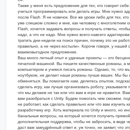
Также у меня есть предложение для тех, кто говорит себе
учиться программировать или делать игры. Мне нужно ада
после Flash. Я не новичок. Все же уроки либо для тех, кто
уже слишком сложно и мне, как человеку с многолетним 
Flash, хочется задавать вопросы и получать ответы, чтобы
надо, а что не надо. Мне нужно всего-навсего адаптировать
тратить дни-недели на поиск причин, почему это не работ
правильно, а не через костыли». Короче говоря, у нашей с
взаимовыгодное предложение.
Ваш много летный опыт и удачные проекты — это бесценн
печатной машиной. Вы пишите качественные романы, а 
компьютером и учимся писать романы. Однако, то, что м
ноутбуком, не делает наши романы лучше ваших. Мы бы 
обменяться. Вы помогаете нам, делитесь опытом, подска
сделать игру, как лучше организовать роботу, указываете 
что мы делаем не так или что вам в игре не нравится. В
вам разобраться с Unity. Будем помогать чем сможем, под
не работает, как сделать правильно или что вам изучить 
разработчику игр. Хоть материала по Unity и много, но ин
банальные вопросы, на который хочется получить прямой 
дополнительная поддержка, чтобы не забросить, в виде ч
даст вам замудрённый ответ и, уж точно, не заявит, что эт