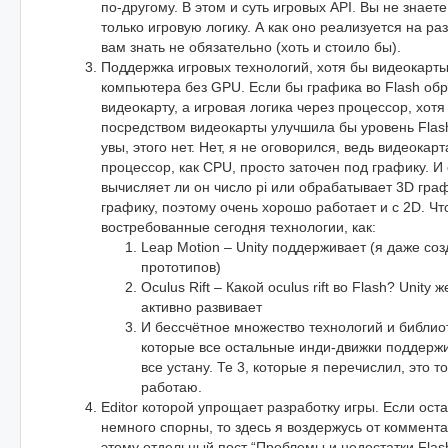
по-другому. В этом и суть игровых API. Вы не знаете
только игровую логику. А как оно реализуется на 
вам знать не обязательно (хоть и стоило бы).
Поддержка игровых технологий, хотя бы видеокарты
компьютера без GPU. Если бы графика во Flash об
видеокарту, а игровая логика через процессор, хот
посредством видеокарты улучшила бы уровень Flash 
увы, этого нет. Нет, я не оговорился, ведь видеокар
процессор, как CPU, просто заточен под графику. И
вычисляет ли он число pi или обрабатывает 3D граф
графику, поэтому очень хорошо работает и с 2D. Чт
востребованные сегодня технологии, как:
Leap Motion – Unity поддерживает (я даже со
прототипов)
Oculus Rift – Какой oculus rift во Flash? Unity
активно развивает
И бессчётное множество технологий и библиот
которые все остальные инди-движки поддержи
все устану. Те 3, которые я перечислил, это то
работаю.
Editor которой упрощает разработку игры. Если ост
немного спорны, то здесь я воздержусь от коммент
этому отдельный пост “Проблемы и недостатки Flash