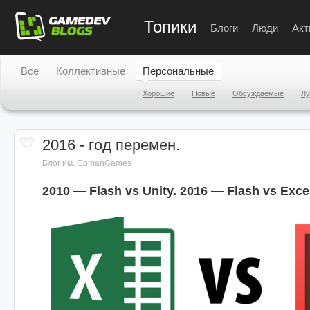
Топики
Блоги
Люди
Акт
Все
Коллективные
Персональные
Хорошие
Новые
Обсуждаемые
Л
2016 - год перемен.
Блог им. ComanGames
2010 — Flash vs Unity. 2016 — Flash vs Exce