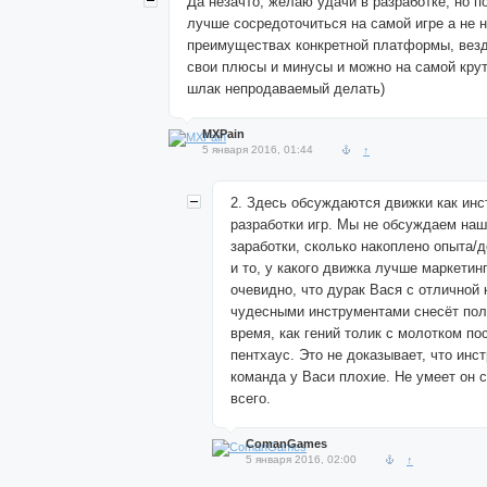
Да незачто, желаю удачи в разработке, но п
лучше сосредоточиться на самой игре а не 
преимуществах конкретной платформы, вез
свои плюсы и минусы и можно на самой кру
шлак непродаваемый делать)
MXPain
5 января 2016, 01:44
↑
2. Здесь обсуждаются движки как инс
разработки игр. Мы не обсуждаем наш
заработки, сколько накоплено опыта/д
и то, у какого движка лучше маркетин
очевидно, что дурак Вася с отличной
чудесными инструментами снесёт пол 
время, как гений толик с молотком п
пентхаус. Это не доказывает, что инс
команда у Васи плохие. Не умеет он с
всего.
ComanGames
5 января 2016, 02:00
↑