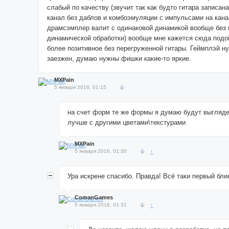
слабый по качеству (звучит так как будто гитара записан
канал без даблов и комбоэмуляции с импульсами на кан
драмсэмплер валит с одинаковой динамикой вообще без 
динамической обработки) вообще мне кажется сюда подо
более позитивное без перегруженной гитары. Геймплэй ну
заезжен, думаю нужны фишки какие-то яркие.
MXPain
5 января 2016, 01:15
на счет форм те же формы я думаю будут выгляде
лучше с другими цветами\текстурами
MXPain
5 января 2016, 01:30
↑
Ура искрене спасибо. Правда! Всё таки первый бли
ComanGames
5 января 2016, 01:31
↑