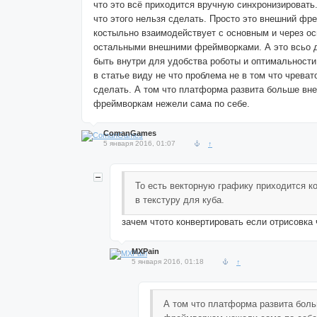
что это всё приходится вручную синхронизировать.
что этого нельзя сделать. Просто это внешний фр
костыльно взаимодействует с основным и через ос
остальными внешними фреймворками. А это всьо 
быть внутри для удобства роботы и оптимальности
в статье виду не что проблема не в том что чреват
сделать. А том что платформа развита больше вн
фреймворкам нежели сама по себе.
ComanGames
5 января 2016, 01:07
↑
То есть векторную графику приходится к
в текстуру для куба.
зачем чтото конвертировать если отрисовка
MXPain
5 января 2016, 01:18
↑
А том что платформа развита бол