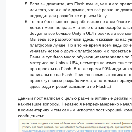
Если вы докажите, что Flash лучше, чем я его предс
или того, что я о нём думаю, это всё равно не докаж
подходит для разработке игр, чем Unity.
То, что большинство разработчиков не этом блоге ис
делает меня неправым, а мою статью оскорбительно
devgame всё больше Unity и UE4 проектов и всё мен
Мы ведь все разработчики здесь, и каждый из нас ув
платформа лучше. Но в то же время всем ведь хоче
узнавать новое о других платформах и о проектах 
Раньше тут было много обучающих материалов по 
материла по Unity и UE4, несмотря на изменение т
про проекты на Flash. В то же время 90% инди-игр 
написаны не на Flash. Пришло время затрагивать т
привлекут новых разработчиков, а не только порад
здесь ради игровой вспышки а не Flash’а)
Данный пост написан с целью разжечь активные дебаты и
накипевшие вопросы. Недавно я непреднамеренно начал 
в комментариях и тем самым испортил пост хорошей ко
сообщением: