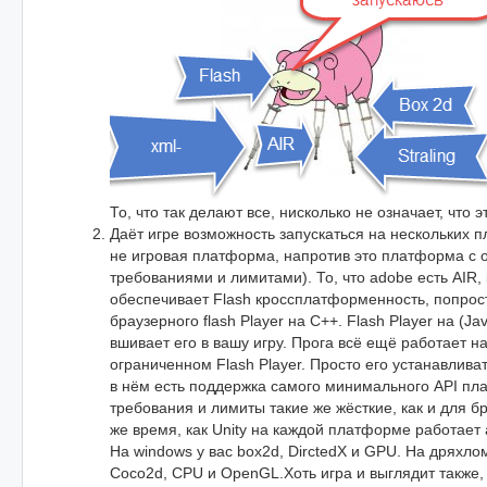
То, что так делают все, нисколько не означает, что 
Даёт игре возможность запускаться на нескольких 
не игровая платформа, напротив это платформа с 
требованиями и лимитами). То, что adobe есть AIR,
обеспечивает Flash кроссплатформенность, попрост
браузерного flash Player на С++. Flash Player на (Jav
вшивает его в вашу игру. Прога всё ещё работает 
ограниченном Flash Player. Просто его устанавлива
в нём есть поддержка самого минимального API пл
требования и лимиты такие же жёсткие, как и для б
же время, как Unity на каждой платформе работает
На windows у вас box2d, DirctedX и GPU. На дряхл
Coco2d, CPU и OpenGL.Хоть игра и выглядит также,