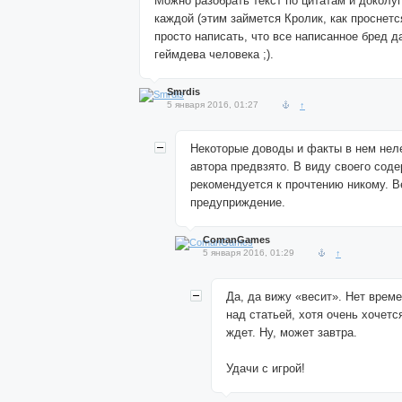
Можно разобрать текст по цитатам и доколу
каждой (этим займется Кролик, как проснетс
просто написать, что все написанное бред д
геймдева человека ;).
Smrdis
5 января 2016, 01:27
↑
Некоторые доводы и факты в нем нел
автора предвзято. В виду своего сод
рекомендуется к прочтению никому. В
предуприждение.
ComanGames
5 января 2016, 01:29
↑
Да, да вижу «весит». Нет врем
над статьей, хотя очень хочетс
ждет. Ну, может завтра.
Удачи с игрой!