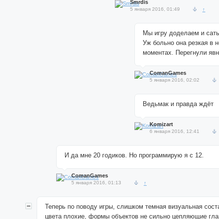
Smrdis
5 января 2016, 01:49
↑
Мы игру доделаем и сат
Уж больно она резкая в 
моментах. Перегнули яв
ComanGames
5 января 2016, 02:02
Ведьмак и правда ждёт
Komizart
6 января 2016, 12:41
И да мне 20 годиков. Но программирую я с 12.
ComanGames
5 января 2016, 01:13
↑
Теперь по поводу игры, слишком темная визуальная сос
цвета плохие, формы объектов не сильно цепляющие гла