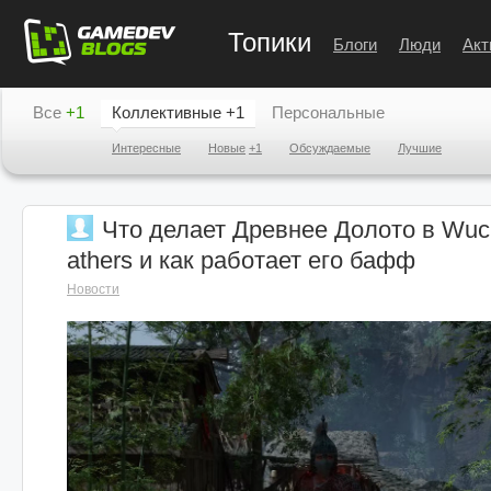
Топики
Блоги
Люди
Акт
Все
+1
Коллективные
+1
Персональные
Интересные
Новые
+1
Обсуждаемые
Лучшие
Что делает Древнее Долото в Wuch
athers и как работает его бафф
Новости