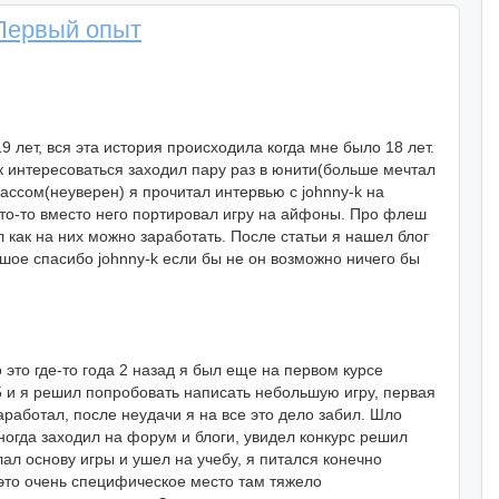
 Первый опыт
9 лет, вся эта история происходила когда мне было 18 лет.
ак интересоваться заходил пару раз в юнити(больше мечтал
лассом(неуверен) я прочитал интервью с johnny-k на
 кто-то вместо него портировал игру на айфоны. Про флеш
л как на них можно заработать. После статьи я нашел блог
шое спасибо johnny-k если бы не он возможно ничего бы
 это где-то года 2 назад я был еще на первом курсе
l5 и я решил попробовать написать небольшую игру, первая
аработал, после неудачи я на все это дело забил. Шло
ногда заходил на форум и блоги, увидел конкурс решил
лал основу игры и ушел на учебу, я питался конечно
а это очень специфическое место там тяжело