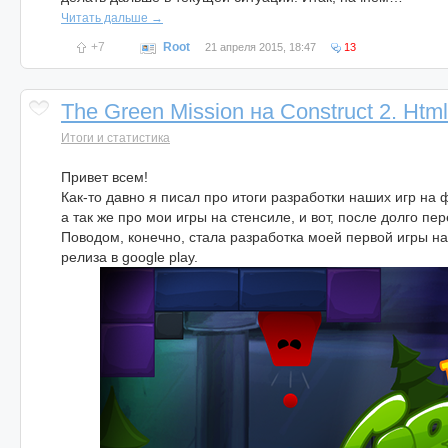
Читать дальше →
+7
Root
21 апреля 2015, 18:47
13
The Green Mission на Сonstruct 2. Html
Итоги и статистика
Привет всем!
Как-то давно я писал про итоги разработки наших игр на 
а так же про мои игры на стенсиле, и вот, после долго п
Поводом, конечно, стала разработка моей первой игры на
релиза в google play.