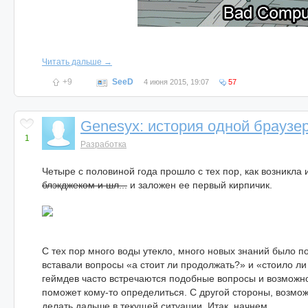
Читать дальше →
+9
SeeD
4 июня 2015, 19:07
57
Genesyx: история одной браузе
1
Разработка
Четыре с половиной года прошло с тех пор, как возникла
блэкджеком и шл...
и заложен ее первый кирпичик.
С тех пор много воды утекло, много новых знаний было п
вставали вопросы «а стоит ли продолжать?» и «стоило 
геймдев часто встречаются подобные вопросы и возможно
поможет кому-то определиться. С другой стороны, возможн
делать дальше в текущей ситуации. Итак, начнем…