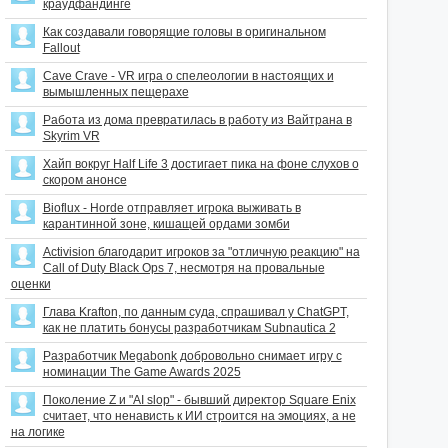
краудфандинге
Как создавали говорящие головы в оригинальном
Fallout
Cave Crave - VR игра о спелеологии в настоящих и
вымышленных пещерахе
Работа из дома превратилась в работу из Вайтрана в
Skyrim VR
Хайп вокруг Half Life 3 достигает пика на фоне слухов о
скором анонсе
Bioflux - Horde отправляет игрока выживать в
карантинной зоне, кишащей ордами зомби
Activision благодарит игроков за "отличную реакцию" на
Call of Duty Black Ops 7, несмотря на провальные
оценки
Глава Krafton, по данным суда, спрашивал у ChatGPT,
как не платить бонусы разработчикам Subnautica 2
Разработчик Megabonk добровольно снимает игру с
номинации The Game Awards 2025
Поколение Z и "AI slop" - бывший директор Square Enix
считает, что ненависть к ИИ строится на эмоциях, а не
на логике