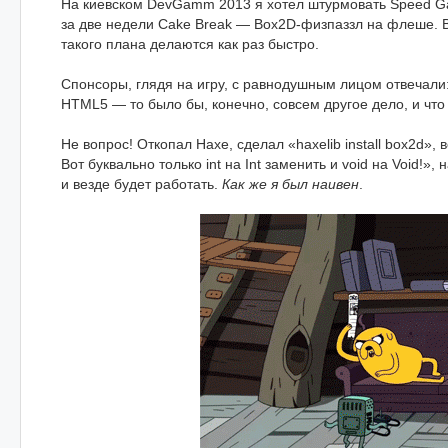
На киевском DevGamm 2013 я хотел штурмовать Speed Gam
за две недели Cake Break — Box2D-физпаззл на флеше. В
такого плана делаются как раз быстро.
Спонсоры, глядя на игру, с равнодушным лицом отвечали
HTML5 — то было бы, конечно, совсем другое дело, и что 
Не вопрос! Откопал Haxe, сделал «haxelib install box2d»,
Вот буквально только int на Int заменить и void на Void!»,
и везде будет работать.
Как же я был наивен
.