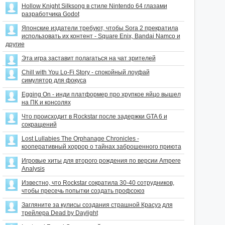
Hollow Knight Silksong в стиле Nintendo 64 глазами
разработчика Godot
Японские издатели требуют, чтобы Sora 2 прекратила
использовать их контент - Square Enix, Bandai Namco и
другие
Эта игра заставит полагаться на чат зрителей
Chill with You Lo-Fi Story - спокойный лоуфай
симулятор для фокуса
Egging On - инди платформер про хрупкое яйцо вышел
на ПК и консолях
Что происходит в Rockstar после задержки GTA 6 и
сокращений
Lost Lullabies The Orphanage Chronicles -
кооперативный хоррор о тайнах заброшенного приюта
Игровые хиты для второго рождения по версии Ampere
Analysis
Известно, что Rockstar сократила 30-40 сотрудников,
чтобы пресечь попытки создать профсоюз
Загляните за кулисы создания страшной Красуэ для
трейлера Dead by Daylight