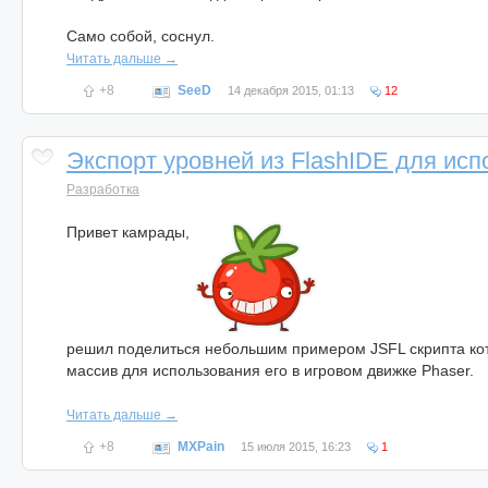
Само собой, соснул.
Читать дальше →
+8
SeeD
14 декабря 2015, 01:13
12
Экспорт уровней из FlashIDE для исп
Разработка
Привет камрады,
решил поделиться небольшим примером JSFL скрипта кото
массив для использования его в игровом движке Phaser.
Читать дальше →
+8
MXPain
15 июля 2015, 16:23
1