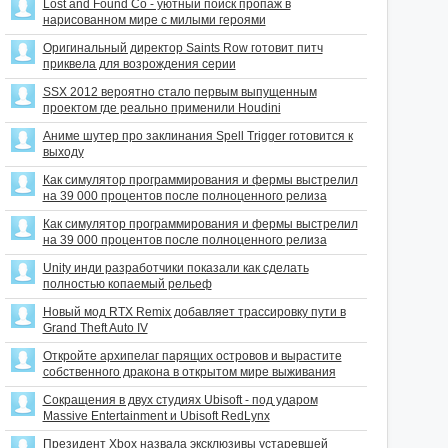
Lost and Found Co - уютный поиск пропаж в
нарисованном мире с милыми героями
Оригинальный директор Saints Row готовит питч
приквела для возрождения серии
SSX 2012 вероятно стало первым выпущенным
проектом где реально применили Houdini
Аниме шутер про заклинания Spell Trigger готовится к
выходу
Как симулятор программирования и фермы выстрелил
на 39 000 процентов после полноценного релиза
Как симулятор программирования и фермы выстрелил
на 39 000 процентов после полноценного релиза
Unity инди разработчики показали как сделать
полностью копаемый рельеф
Новый мод RTX Remix добавляет трассировку пути в
Grand Theft Auto IV
Откройте архипелаг парящих островов и вырастите
собственного дракона в открытом мире выживания
Сокращения в двух студиях Ubisoft - под ударом
Massive Entertainment и Ubisoft RedLynx
Президент Xbox назвала эксклюзивы устаревшей