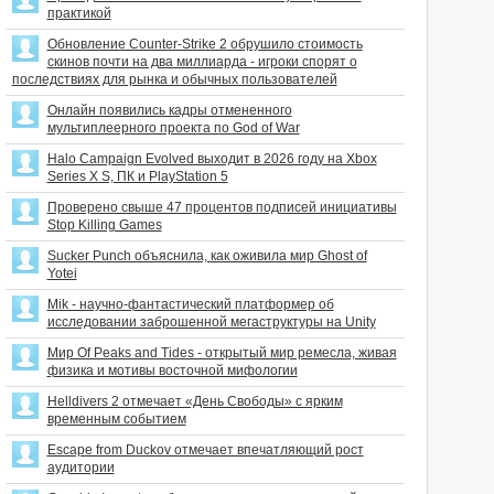
практикой
Обновление Counter-Strike 2 обрушило стоимость
скинов почти на два миллиарда - игроки спорят о
последствиях для рынка и обычных пользователей
Онлайн появились кадры отмененного
мультиплеерного проекта по God of War
Halo Campaign Evolved выходит в 2026 году на Xbox
Series X S, ПК и PlayStation 5
Проверено свыше 47 процентов подписей инициативы
Stop Killing Games
Sucker Punch объяснила, как оживила мир Ghost of
Yotei
Mik - научно-фантастический платформер об
исследовании заброшенной мегаструктуры на Unity
Мир Of Peaks and Tides - открытый мир ремесла, живая
физика и мотивы восточной мифологии
Helldivers 2 отмечает «День Свободы» с ярким
временным событием
Escape from Duckov отмечает впечатляющий рост
аудитории