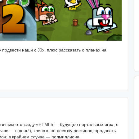
подвести наши с J0x, плюс рассказать о планах на
чавшим отовсюду «HTML5 — будущее портальных игр», я
чше — в день!), клепать по десятку рескинов, продавать
ион; в крайнем случае — полмиллиона.