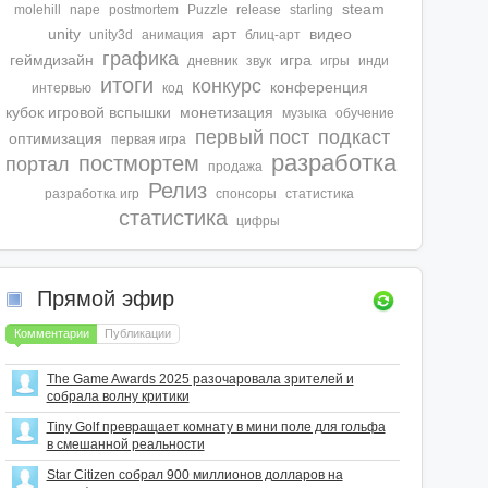
steam
molehill
nape
postmortem
Puzzle
release
starling
unity
арт
видео
unity3d
анимация
блиц-арт
графика
геймдизайн
игра
дневник
звук
игры
инди
итоги
конкурс
конференция
интервью
код
кубок игровой вспышки
монетизация
музыка
обучение
первый пост
подкаст
оптимизация
первая игра
разработка
постмортем
портал
продажа
Релиз
разработка игр
спонсоры
статиcтика
статистика
цифры
Прямой эфир
Комментарии
Публикации
The Game Awards 2025 разочаровала зрителей и
собрала волну критики
Tiny Golf превращает комнату в мини поле для гольфа
в смешанной реальности
Star Citizen собрал 900 миллионов долларов на