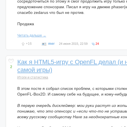
сосредоточиться по этому я смог продолжить игру только
предложение спонсорам. Писал я игру на движке phaser(ко
спасибо zedarus что был не против.
Продажа
Читать дальше →
+16
mer
24 июня 2015, 22:59
24
Как я HTML5-игру с OpenFL делал (и
2
самой игры)
Итоги и статистика
В этом посте я собрал список проблем, с которыми столк
OpenFL-Box2D. И самому себе на будущее, и кому-нибудь,
В первую очередь дисклеймер: мои руки растут из жопы,
понимаю, что это опенсорс и «если что-то не устраива
всему русскому сообществу Haxe за неоднократные ко