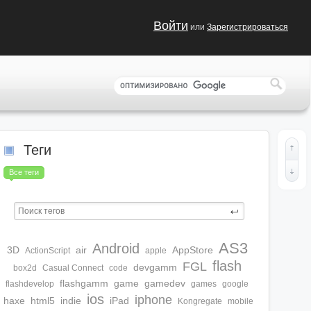
Войти
или
Зарегистрироваться
Теги
Все теги
AS3
Android
3D
air
AppStore
ActionScript
apple
flash
FGL
devgamm
box2d
Casual Connect
code
flashgamm
game
gamedev
flashdevelop
games
google
ios
iphone
haxe
html5
indie
iPad
Kongregate
mobile