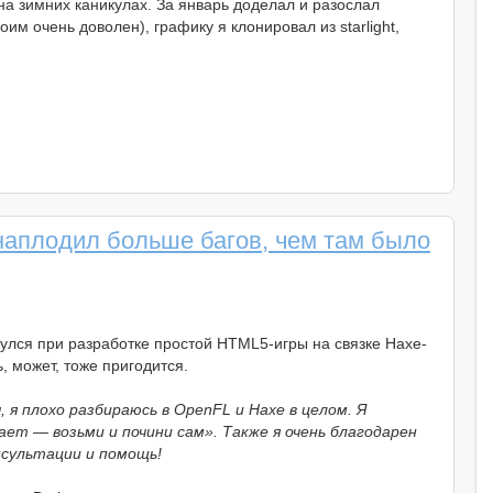
 на зимних каникулах. За январь доделал и разослал
им очень доволен), графику я клонировал из starlight,
 наплодил больше багов, чем там было
нулся при разработке простой HTML5-игры на связке Haxe-
 может, тоже пригодится.
 я плохо разбираюсь в OpenFL и Haxe в целом. Я
ет — возьми и почини сам». Также я очень благодарен
нсультации и помощь!