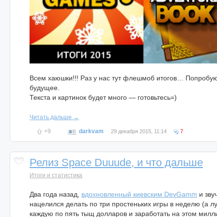
Всем хаюшки!!! Раз у нас тут флешмоб итогов… Попробую 
будущее.
Текста и картинок будет много — готовьтесь=)
Читать дальше →
+9
darkvam
29 декабря 2015, 11:14
7
Релиз Space Duuude, и что дальше
Итоги и статистика
Два года назад,
вдохновленный киевским DevGamm
и зву
нацелился делать по три простеньких игры в неделю (а лу
каждую по пять тыщ долларов и заработать на этом милл