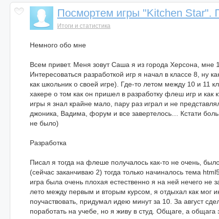
Посмортем игры "Kitchen Star".
Итоги и статистика
Немного обо мне
Всем привет. Меня зовут Саша я из города Херсона, мне 1
Интересоваться разработкой игр я начал в классе 8, ну к
как школьник о своей игре). Где-то летом между 10 и 11 к
хакере о том как он пришел в разработку флеш игр и как
игры я знал крайне мало, пару раз играл и не представля
джоника, Вадима, форум и все завертелось… Кстати боль
не было)
Разработка
Писал я тогда на флеше получалось как-то не очень, было
(сейчас заканчиваю 2) тогда только начиналось тема htm
игра была очень плохая естественно я на ней нечего не з
лето между первым и вторым курсом, я отдыхал как мог и
поучаствовать, придумал идею минут за 10. За август сде
поработать на учебе, но я живу в студ. Общаге, а общаг