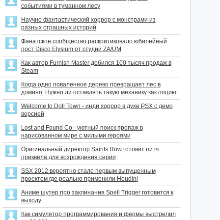
событиями в туманном лесу
Научно фантастический хоррор с монстрами из
разных страшных историй
Фанатское сообщество раскритиковало юбилейный
пост Disco Elysium от студии ZA/UM
Как автор Furnish Master добился 100 тысяч продаж в
Steam
Когда одно поваленное дерево превращает лес в
домино. Нужно ли оставлять такую механику как опцию
Welcome to Doll Town - инди хоррор в духе PSX с демо
версией
Lost and Found Co - уютный поиск пропаж в
нарисованном мире с милыми героями
Оригинальный директор Saints Row готовит питч
приквела для возрождения серии
SSX 2012 вероятно стало первым выпущенным
проектом где реально применили Houdini
Аниме шутер про заклинания Spell Trigger готовится к
выходу
Как симулятор программирования и фермы выстрелил