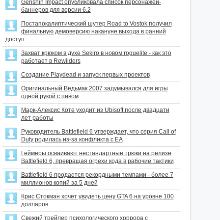
Genshin Impact опубликовала список персонажей-
баннеров для версии 6.2
Постапокалиптический шутер Road to Vostok получил
финальную демоверсию накануне выхода в ранний
доступ
Захват крюком в духе Sekiro в новом roguelite - как это
работает в Rewilders
Создание Playdead и запуск первых проектов
Оригинальный Ведьмак 2007 задумывался для игры
одной рукой с пивом
Марк-Алексис Коте уходит из Ubisoft после двадцати
лет работы
Руководитель Battlefield 6 утверждает, что серия Call of
Duty родилась из-за конфликта с EA
Геймеры осваивают нестандартные трюки на релизе
Battlefield 6, превращая огрехи кода в рабочие тактики
Battlefield 6 продается рекордными темпами - более 7
миллионов копий за 5 дней
Крис Стокман хочет увидеть цену GTA 6 на уровне 100
долларов
Свежий трейлер психологического хоррора с