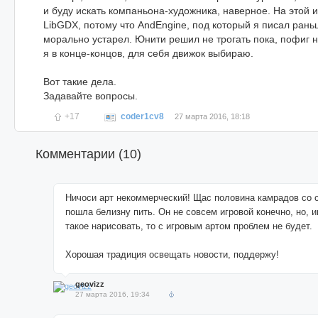
и буду искать компаньона-художника, наверное. На этой 
LibGDX, потому что AndEngine, под который я писал рань
морально устарел. Юнити решил не трогать пока, пофиг н
я в конце-концов, для себя движок выбираю.
Вот такие дела.
Задавайте вопросы.
+17
coder1cv8
27 марта 2016, 18:18
Комментарии (
10
)
Ничоси арт некоммерческий! Щас половина камрадов со 
пошла белизну пить. Он не совсем игровой конечно, но, и
такое нарисовать, то с игровым артом проблем не будет.
Хорошая традиция освещать новости, поддержу!
geovizz
27 марта 2016, 19:34