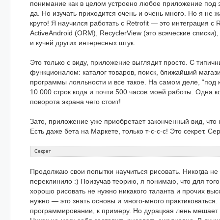
понимание как в целом устроено любое приложение под э
да. Но изучать приходится очень и очень много. Но я не 
круто! Я научился работать с Retrofit — это интеграция с
ActiveAndroid (ORM), RecyclerView (это всяческие списки),
и кучей других интересных штук.
Это только с виду, приложение выглядит просто. С типичн
функционалом: каталог товаров, поиск, ближайший магази
программы лояльности и все такое. На самом деле, “под 
10 000 строк кода и почти 500 часов моей работы. Одна 
поворота экрана чего стоит!
Зато, приложение уже приобретает законченный вид, что 
Есть даже бета на Маркете, только т-с-с-с! Это секрет. Се
Секрет
Продолжаю свои попытки научиться рисовать. Никогда не р
переклинило :) Поизучав теорию, я понимаю, что для того
хорошо рисовать не нужно никакого таланта и прочих выс
нужно — это знать основы и много-много практиковаться. 
программировании, к примеру. Но дурацкая лень мешает 