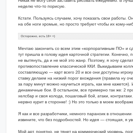
Никак не могу себя заставить рисовать ежедневно. В лучш
неделю что-то порисую.
Кстати. Пользуясь случаем, хочу показать свои работы. Он
на обе ноги хромые, но просто требуют чтобы их кому-ни
Осторожно, есть 18+ =)
Мечтаю закончить со всем этим «корпоративным ПО» и сд
тут пришла в голову идея карточной стратегии. Конечно,
не вытянуть, да и не мой это жанр. Поэтому, я хочу сдела
противопоставление классической ККИ. Выкидываем кол
составляющую — карт всего 20 и все они доступны игрок
ставку делаем на низкий порог вхождения (правила ну оч
за пару минут можно научиться играть, как мне кажется).
динамичные бои. В остальном, все примерно так же: 2 про
хелсбар и своя колода, пошаговый бой, атаки, контратаки.
нервно курит в сторонке! :) Но это только в моем воображ
Я как и все разработчики, немного параноик в отношении
извините, что без подробностей. Но идея — стоящая, я ув
Мой арт, понятно, не тянет на коммерческий уровень, по