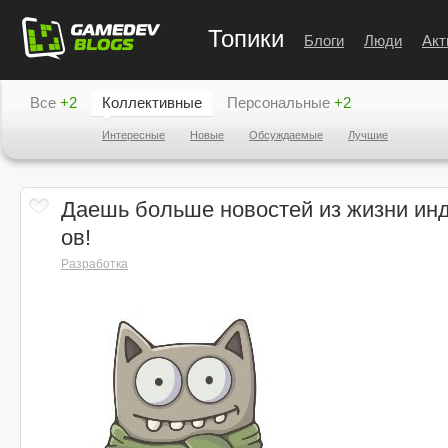
Топики
Блоги
Люди
Акт
Все
+2
Коллективные
Персональные
+2
Интересные
Новые
Обсуждаемые
Лучшие
Даешь больше новостей из жизни инд
ов!
Разработка