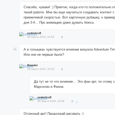
Спасибо, чуваки! :) Приятно, когда кто-то положительно о
твоей работе. Мне бы еще научиться создавать контент с
приемлемой скоростью. Вот карточную рубашку, к пример
дня 3-4… Про анимацию даже думать боюсь.
coder1cv8
28 марта 2016, 14:03
А в голышках чувствуется влияние визуала Adventure Tim
Или они не первые были?
Breeder
28 марта 2016, 16:25
Да тут не то что влияние… Это фан арт, по этому с
Марселин и Фиона.
coder1cv8
28 марта 2016, 16:36
↑
Отличный арт! Продолжай рисовать :)