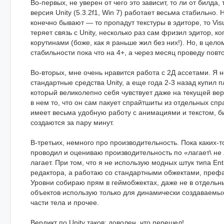
Во-первых, не уверен от чего это зависит, то ли от билда, 
версия Unity (5.3.2f1, Win 7) работает весьма стабильно. 
конечно бывают — то пропадут текстуры в эдиторе, то Vis
теряет связь с Unity, несколько раз сам фризил эдитор, ко
корутинами (боже, как я раньше жил без них!). Но, в цело
стабильности пока что на 4+, а через месяц проведу повт
Во-вторых, мне очень нравится работа с 2Д ассетами. Я 
стандартные средства Unity, а еще года 2-3 назад купил пл
который великолепно себя чувствует даже на текущей ве
в нем то, что он сам пакует спрайтшиты из отдельных спра
имеет весьма удобную работу с анимациями и текстом, 
создаются за пару минут.
В-третьих, немного про производительность. Пока каких-т
проводил и оцениваю производительность по «лагает\ не 
лагает. При том, что я не использую модных штук типа Ent
редактора, а работаю со стандартными обжектами, преф
Уровни собираю прям в геймобжектах, даже не в отдельн
объектов использую только для динамически создаваемых
части тела и прочее.
Вердикт по Unity таков: доволен, что перешел!