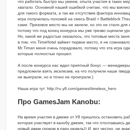
что работать быстро мы умеем, опыта участия в таких ме
хватало. Основной нашей ошибкой считаю, что мы взялис
для такого формата, а так же отсутствие фактора иннова
игра получилась похожей на смесь Braid + Battleblock The
сами. Призовое место мы не заняли, но это не стало для
потому что под конец конкурса мы уже трезво оценили ур
Но, какой же радостью оказалось, что топовые места зан
в том, что TimeHotel займет первое место, я не сомневалс
Mr.Timan меня очень порадовало, потому что эта игра од
которые полностью прошел.
А после конкурса нас ждал приятный бонус — менеджеры
предложили взять эксклюзив, на что получили наше твердо
не выиграли, но и точно не проиграли:)
Наша игра тут: http://ru.y8.com/games/timeless_hero
Про GamesJam Kanobu:
На время участия в джеме от У8 пришлось остановить работу
которая участвует в канобу джеме, так что отоспавшись д
новый джем сроком в пару недель)) И, вот честно, не зна