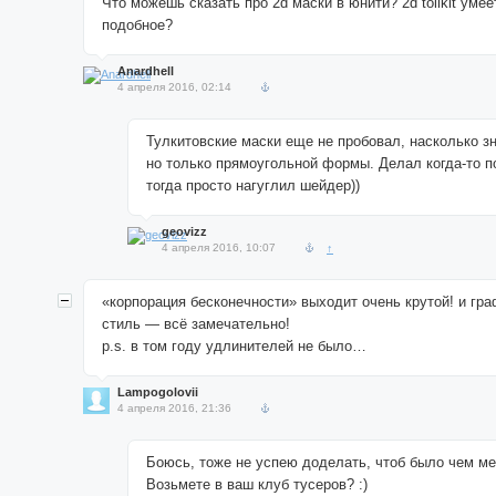
Что можешь сказать про 2d маски в юнити? 2d tollkit умее
подобное?
Anardhell
4 апреля 2016, 02:14
Тулкитовские маски еще не пробовал, насколько з
но только прямоугольной формы. Делал когда-то п
тогда просто нагуглил шейдер))
geovizz
4 апреля 2016, 10:07
↑
«корпорация бесконечности» выходит очень крутой! и гра
стиль — всё замечательно!
p.s. в том году удлинителей не было…
Lampogolovii
4 апреля 2016, 21:36
Боюсь, тоже не успею доделать, чтоб было чем м
Возьмете в ваш клуб тусеров? :)