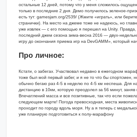
остальные 12 дней, потому что у меня сложилось ощущени
только в последние 2 дня. Демо получилось зеленое-приз
есть тут: gamesjam.org/2539/ (Жмите «играть», или берит
странички). На место на джеме тоже не надеюсь, но главн
уже извлек — с его помощью я перешел на Unity. Правда,
последний джем сезона зима-весна 2016 — двух-недельн
игру до окончания приема игр на DevGAMM», который нач
Про личное:
Кстати, о забегах. Участвовал недавно в ежегодном мара
тоже был мой первый забег, и я не то что бы спортсмен, 
обычно бегаю раз 4-5 в неделю по 4-5 км неспеша. Для 
дистанцию в 10км, которую преодолел за 56 минут, заняв
Впечатлений масса и все позитивные, так что если пожел
следующем марте! Погода превосходная, места живопис
проходит по городу вдоль моря. Ну а я теперь с медальк
уже планирую подготовиться к полу-марафону