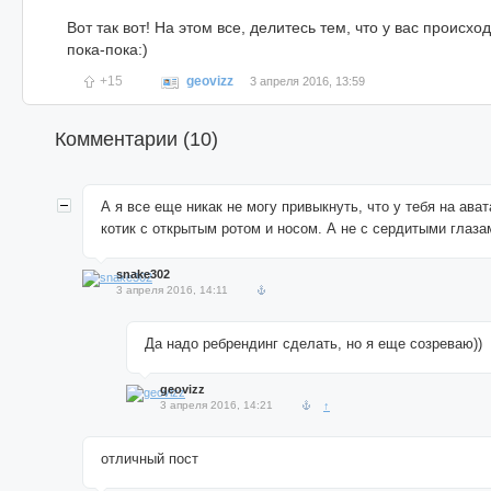
Вот так вот! На этом все, делитесь тем, что у вас происхо
пока-пока:)
+15
geovizz
3 апреля 2016, 13:59
Комментарии (
10
)
А я все еще никак не могу привыкнуть, что у тебя на ава
котик с открытым ротом и носом. А не с сердитыми глаза
snake302
3 апреля 2016, 14:11
Да надо ребрендинг сделать, но я еще созреваю))
geovizz
3 апреля 2016, 14:21
↑
отличный пост