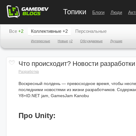
Топики
Блоги
Люди
Акт
Все
+2
Коллективные
+2
Персональные
Интересные
Новые
+2
Обсуждаемые
Лучшие
Что происходит? Новости разработки
Разработка
Воскресный полдень — превосходное время, чтобы несп
последними новостями из жизни разработчиков. Содержа
Y8+ID.NET jam, GamesJam Kanobu
Про Unity: