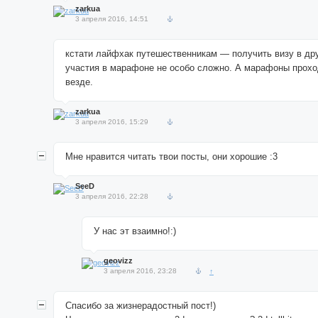
zarkua
3 апреля 2016, 14:51
кстати лайфхак путешественникам — получить визу в др
участия в марафоне не особо сложно. А марафоны прохо
везде.
zarkua
3 апреля 2016, 15:29
Мне нравится читать твои посты, они хорошие :3
SeeD
3 апреля 2016, 22:28
У нас эт взаимно!:)
geovizz
3 апреля 2016, 23:28
↑
Спасибо за жизнерадостный пост!)