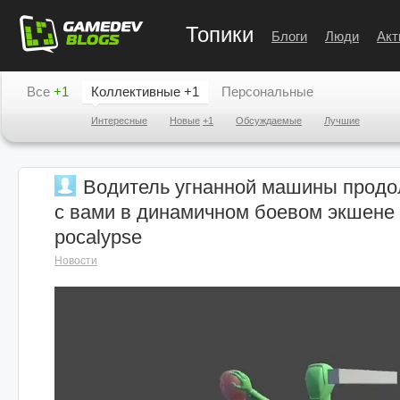
Топики
Блоги
Люди
Акт
Все
+1
Коллективные
+1
Персональные
Интересные
Новые
+1
Обсуждаемые
Лучшие
Водитель угнанной машины продо
с вами в динамичном боевом экшене Dr
pocalypse
Новости