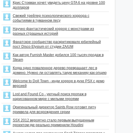
Крис Стокман хочет увидеть цену GTA 6 на уровне 100
долларов
Свежий трейлер психологического хоррора с
событиями в туманном лесу
Научно фантастический хоррор с монстрами из
разных страшных историй
Фанатское сообщество раскритиковало юбилейный
пост Disco Elysium от студии ZA/UM
Как автор Furnish Master добился 100 тысяч продаж в
Steam
Когда одно поваленное дерево превращает лес в
домино. Нужно ли оставлять такую механику как опцию
Welcome to Doll Town - инди хоррор в духе PSX с демо
версией
Lost and Found Co - уютный поиск пропаж в
нарисованном мире с милыми героями
Оригинальный директор Saints Row готовит питч
приквела для возрождения серии
SSX 2012 вероятно стало первым выпущенным
проектом где реально применили Houdini