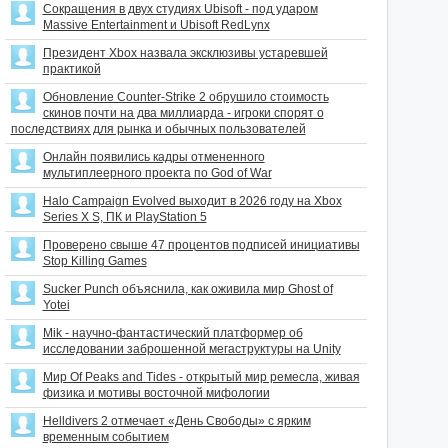
Сокращения в двух студиях Ubisoft - под ударом
Massive Entertainment и Ubisoft RedLynx
Президент Xbox назвала эксклюзивы устаревшей
практикой
Обновление Counter-Strike 2 обрушило стоимость
скинов почти на два миллиарда - игроки спорят о
последствиях для рынка и обычных пользователей
Онлайн появились кадры отмененного
мультиплеерного проекта по God of War
Halo Campaign Evolved выходит в 2026 году на Xbox
Series X S, ПК и PlayStation 5
Проверено свыше 47 процентов подписей инициативы
Stop Killing Games
Sucker Punch объяснила, как оживила мир Ghost of
Yotei
Mik - научно-фантастический платформер об
исследовании заброшенной мегаструктуры на Unity
Мир Of Peaks and Tides - открытый мир ремесла, живая
физика и мотивы восточной мифологии
Helldivers 2 отмечает «День Свободы» с ярким
временным событием