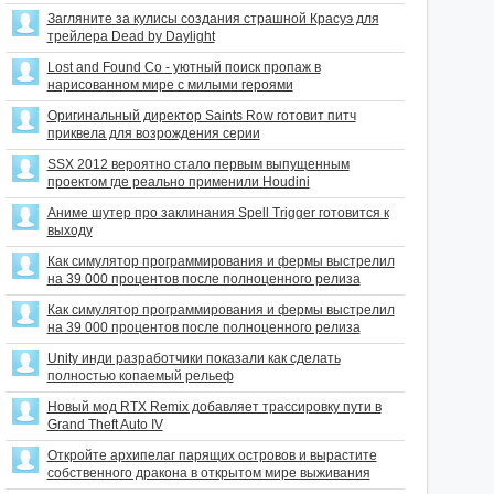
Загляните за кулисы создания страшной Красуэ для
трейлера Dead by Daylight
Lost and Found Co - уютный поиск пропаж в
нарисованном мире с милыми героями
Оригинальный директор Saints Row готовит питч
приквела для возрождения серии
SSX 2012 вероятно стало первым выпущенным
проектом где реально применили Houdini
Аниме шутер про заклинания Spell Trigger готовится к
выходу
Как симулятор программирования и фермы выстрелил
на 39 000 процентов после полноценного релиза
Как симулятор программирования и фермы выстрелил
на 39 000 процентов после полноценного релиза
Unity инди разработчики показали как сделать
полностью копаемый рельеф
Новый мод RTX Remix добавляет трассировку пути в
Grand Theft Auto IV
Откройте архипелаг парящих островов и вырастите
собственного дракона в открытом мире выживания