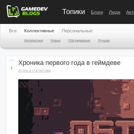
Топики
Блоги
Люди
Акт
Все
Коллективные
Персональные
Интересные
Новые
Обсуждаемые
Лучшие
Хроника первого года в геймдеве
1
Итоги и статистика