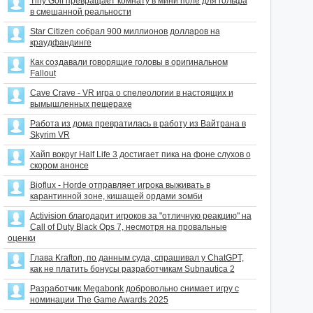
Tiny Golf превращает комнату в мини поле для гольфа
в смешанной реальности
Star Citizen собрал 900 миллионов долларов на
краудфандинге
Как создавали говорящие головы в оригинальном
Fallout
Cave Crave - VR игра о спелеологии в настоящих и
вымышленных пещерахе
Работа из дома превратилась в работу из Вайтрана в
Skyrim VR
Хайп вокруг Half Life 3 достигает пика на фоне слухов о
скором анонсе
Bioflux - Horde отправляет игрока выживать в
карантинной зоне, кишащей ордами зомби
Activision благодарит игроков за "отличную реакцию" на
Call of Duty Black Ops 7, несмотря на провальные
оценки
Глава Krafton, по данным суда, спрашивал у ChatGPT,
как не платить бонусы разработчикам Subnautica 2
Разработчик Megabonk добровольно снимает игру с
номинации The Game Awards 2025