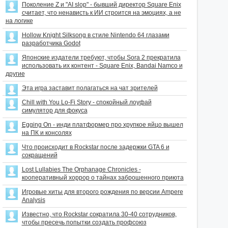
Поколение Z и "AI slop" - бывший директор Square Enix
считает, что ненависть к ИИ строится на эмоциях, а не
на логике
Hollow Knight Silksong в стиле Nintendo 64 глазами
разработчика Godot
Японские издатели требуют, чтобы Sora 2 прекратила
использовать их контент - Square Enix, Bandai Namco и
другие
Эта игра заставит полагаться на чат зрителей
Chill with You Lo-Fi Story - спокойный лоуфай
симулятор для фокуса
Egging On - инди платформер про хрупкое яйцо вышел
на ПК и консолях
Что происходит в Rockstar после задержки GTA 6 и
сокращений
Lost Lullabies The Orphanage Chronicles -
кооперативный хоррор о тайнах заброшенного приюта
Игровые хиты для второго рождения по версии Ampere
Analysis
Известно, что Rockstar сократила 30-40 сотрудников,
чтобы пресечь попытки создать профсоюз