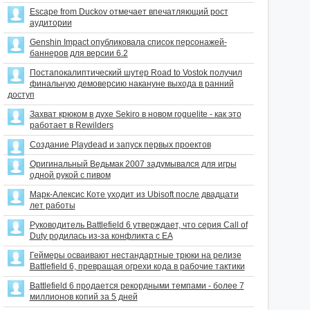
Escape from Duckov отмечает впечатляющий рост
аудитории
Genshin Impact опубликовала список персонажей-
баннеров для версии 6.2
Постапокалиптический шутер Road to Vostok получил
финальную демоверсию накануне выхода в ранний
доступ
Захват крюком в духе Sekiro в новом roguelite - как это
работает в Rewilders
Создание Playdead и запуск первых проектов
Оригинальный Ведьмак 2007 задумывался для игры
одной рукой с пивом
Марк-Алексис Коте уходит из Ubisoft после двадцати
лет работы
Руководитель Battlefield 6 утверждает, что серия Call of
Duty родилась из-за конфликта с EA
Геймеры осваивают нестандартные трюки на релизе
Battlefield 6, превращая огрехи кода в рабочие тактики
Battlefield 6 продается рекордными темпами - более 7
миллионов копий за 5 дней