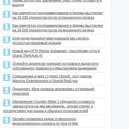
Аниме шутер про заклинания Spell Trigger готовится к
выходу
Как симулятор программирования и фермы выстрелил
на 39 000 процентов после полноценного релиза
Как симулятор программирования и фермы выстрелил
на 39 000 процентов после полноценного релиза
Unity инди разработчики показали как сделать
полностью копаемый рельеф
Новый мод RTX Remix добавляет трассировку пути в
Grand Theft Auto IV
Откройте архипелаг парящих островов и вырастите
собственного дракона в открытом мире выживания
Сокращения в двух студиях Ubisoft - под ударом
Massive Entertainment и Ubisoft RedLynx
Президент Xbox назвала эксклюзивы устаревшей
практикой
Обновление Counter-Strike 2 обрушило стоимость
скинов почти на два миллиарда - игроки спорят о
последствиях для рынка и обычных пользователей
Онлайн появились кадры отмененного
мультиплеерного проекта по God of War