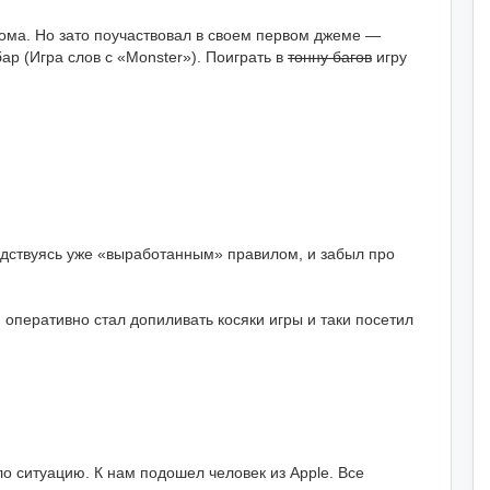
дома. Но зато поучаствовал в своем первом джеме —
р (Игра слов с «Monster»). Поиграть в
тонну багов
игру
водствуясь уже «выработанным» правилом, и забыл про
 оперативно стал допиливать косяки игры и таки посетил
о ситуацию. К нам подошел человек из Apple. Все