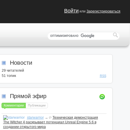
Войти
или
Зарегистрироваться
Новости
29
читателей
51 топик
RSS
Прямой эфир
Комментарии
Публикации
starwarrior
→
Техническая демонстрация
The Witcher 4 раскрывает потенциал Unreal Engine 5.6 в
создании открытого мира