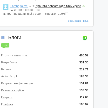
Lampogolovii
→
Хроника первого года в геймдеве
20
→
Итоги и статистика
ты крут! поздравляю! а еще — с новым годом!)))
Весь эфир
|
RSS
Блоги
Топ
Итоги и статистика
406.57
Разработка
331.30
Релизы
219.71
ActionScript
183.33
Встречи, конференции
151.81
Казино на рубли
133.33
Подкаст
117.63
Графика
105.97