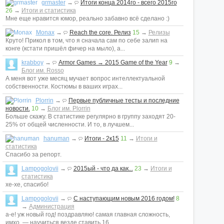
grmaster
→
Итоги конца 2014го - всего 2015го
26
→
Итоги и статистика
Мне еще нравится юмор, реально забавно всё сделано :)
Monax
→
Reach the core. Релиз
15
→
Релизы
Круто! Прикол в том, что я сначала сам по себе залип на
конге (кстати пришёл фичер на мыло), а...
krabboy
→
Armor Games → 2015 Game of the Year
9
→
Блог им. Rosso
А меня вот уже месяц мучает вопрос интеллектуальной
собственности. Костюмы в ваших играх...
Plorrin
→
Первые публичные тесты и последние
новости.
10
→
Блог им. Plorrin
Больше скажу. В статистике регулярно в группу заходят 20-
25% от общей численности. И то, в лучшем...
hanuman
→
Итоги - 2к15
11
→
Итоги и
статистика
Спасибо за репорт.
Lampogolovii
→
2015ый - что да как...
23
→
Итоги и
статистика
хе-хе, спасибо!
Lampogolovii
→
С наступающим новым 2016 годом!
8
→
Администрация
а-е! уж новый год! поздравляю! самая главная сложность,
имхо, — научиться везде ставить 16...