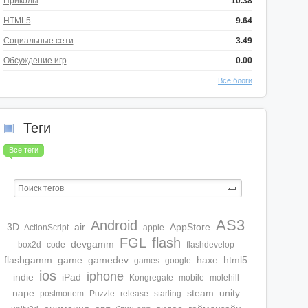
Приколы
10.38
HTML5
9.64
Социальные сети
3.49
Обсуждение игр
0.00
Все блоги
Теги
Все теги
AS3
Android
3D
air
AppStore
ActionScript
apple
FGL
flash
devgamm
box2d
code
flashdevelop
flashgamm
game
gamedev
haxe
html5
games
google
ios
iphone
indie
iPad
Kongregate
mobile
molehill
nape
steam
unity
postmortem
Puzzle
release
starling