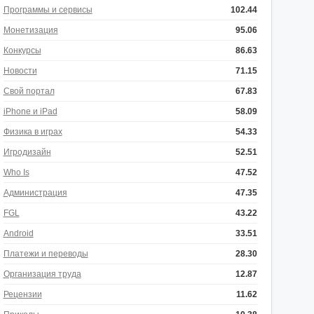
Программы и сервисы
102.44
Монетизация
95.06
Конкурсы
86.63
Новости
71.15
Свой портал
67.83
iPhone и iPad
58.09
Физика в играх
54.33
Игродизайн
52.51
Who Is
47.52
Администрация
47.35
FGL
43.22
Android
33.51
Платежи и переводы
28.30
Организация труда
12.87
Рецензии
11.62