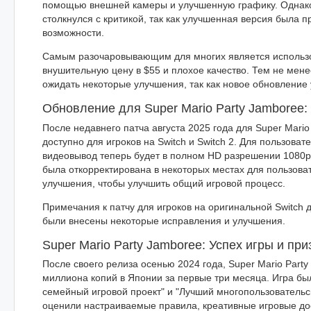
помощью внешней камеры и улучшенную графику. Однако
столкнулся с критикой, так как улучшенная версия была 
возможности.
Самым разочаровывающим для многих является использов
внушительную цену в $55 и плохое качество. Тем не мене
ожидать некоторые улучшения, так как новое обновление 
Обновление для Super Mario Party Jamboree:
После недавнего патча августа 2025 года для Super Mari
доступно для игроков на Switch и Switch 2. Для пользоват
видеовывод теперь будет в полном HD разрешении 1080p. 
была откорректирована в некоторых местах для пользоват
улучшения, чтобы улучшить общий игровой процесс.
Примечания к патчу для игроков на оригинальной Switch д
были внесены некоторые исправления и улучшения.
Super Mario Party Jamboree: Успех игры и пр
После своего релиза осенью 2024 года, Super Mario Part
миллиона копий в Японии за первые три месяца. Игра бы
семейный игровой проект" и "Лучший многопользовательс
оценили настраиваемые правила, креативные игровые дос