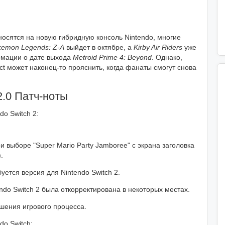
еносятся на новую гибридную консоль Nintendo, многие
kemon Legends: Z-A
выйдет в октябре, а
Kirby Air Riders
уже
рмации о дате выхода
Metroid Prime 4: Beyond
. Однако,
ct может наконец-то прояснить, когда фанаты смогут снова
2.0 Патч-ноты
o Switch 2:
ри выборе "Super Mario Party Jamboree" с экрана заголовка
.
ется версия для Nintendo Switch 2.
endo Switch 2 была откорректирована в некоторых местах.
шения игрового процесса.
o Switch: