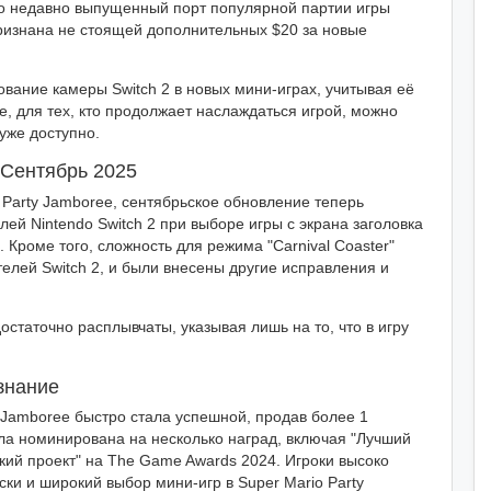
 недавно выпущенный порт популярной партии игры
признана не стоящей дополнительных $20 за новые
ание камеры Switch 2 в новых мини-играх, учитывая её
е, для тех, кто продолжает наслаждаться игрой, можно
уже доступно.
 Сентябрь 2025
o Party Jamboree, сентябрьское обновление теперь
елей Nintendo Switch 2 при выборе игры с экрана заголовка
Кроме того, сложность для режима "Carnival Coaster"
елей Switch 2, и были внесены другие исправления и
остаточно расплывчаты, указывая лишь на то, что в игру
изнание
y Jamboree быстро стала успешной, продав более 1
ла номинирована на несколько наград, включая "Лучший
кий проект" на The Game Awards 2024. Игроки высоко
ки и широкий выбор мини-игр в Super Mario Party