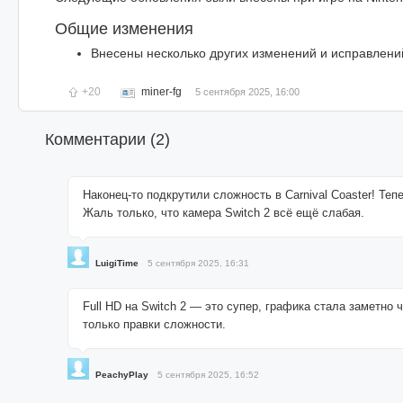
Общие изменения
Внесены несколько других изменений и исправлени
+20
miner-fg
5 сентября 2025, 16:00
Комментарии (
2
)
Наконец-то подкрутили сложность в Carnival Coaster! Тепе
Жаль только, что камера Switch 2 всё ещё слабая.
LuigiTime
5 сентября 2025, 16:31
Full HD на Switch 2 — это супер, графика стала заметно 
только правки сложности.
PeachyPlay
5 сентября 2025, 16:52