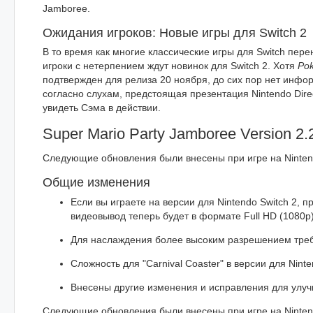
Jamboree.
Ожидания игроков: Новые игры для Switch 2
В то время как многие классические игры для Switch пер
игроки с нетерпением ждут новинок для Switch 2. Хотя
Po
подтвержден для релиза 20 ноября, до сих пор нет инфо
согласно слухам, предстоящая презентация Nintendo Dire
увидеть Сэма в действии.
Super Mario Party Jamboree Version 2.
Следующие обновления были внесены при игре на Nintend
Общие изменения
Если вы играете на версии для Nintendo Switch 2, п
видеовывод теперь будет в формате Full HD (1080p)
Для наслаждения более высоким разрешением требу
Сложность для "Carnival Coaster" в версии для Nint
Внесены другие изменения и исправления для улуч
Следующие обновления были внесены при игре на Nintend