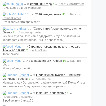
paulp
→
Итоги 2015 года
7
→
Итоги и статистика
Атмосфера в игре классная!
Hitek55
→
2016 - год перемен.
41
→
Блог им.
ComanGames
Что я только что прочитал?
zarkua
→
"Супер танки" зарелизились у Armor
Games
2
→
Блог им. grmaster
Рейтинг группа Призывы поддержать игру, с ссылками на
kongregate и newgrounds, нужно адресовать...
Vogd
→
Странное поведение нового плеера от
Adobe 20.0.0.286
2
→
ActionScript
То же самое
Vogd
→
Все наши игры и Patreon
10
→
Блог им.
Vogd
Я попробую, спасибо)
Breeder
→
Fingers: Alien Invasion - Релиз как
мотивация работы
3
→
Разработка
Написано же «Осторожно, трафик», что не так? Пользуйтесь
норрмальными браузерами и процессорами )
Breeder
→
IndiePay - обновление
5
→
Программы и сервисы
В рублях или баксах? )