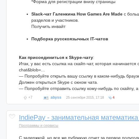
*Форма для регистрации внизу страницы
Slack-чат Галенкина How Games Are Made
с боль
разделов и участников.
Получить инвайт
Подборка русскоязычных IT-чатов
Как присоединиться к Skype-чату
:
Итак, у вас есть ссылка на скайп-чат, которая начинается 
chat&blob=…
— Попробуйте открыть вашу ссылку в каком-нибудь браузе
Должен открыться Skype с окном чата.
— Попробуйте отправить ссылку кому-нибудь по скайпу, а
+7
abyss
25 сентября 2015, 17:18
4
IndiePay - занимательная математика
Программы и сервисы
С задержкой, но все же публикую отчет за первое полугод