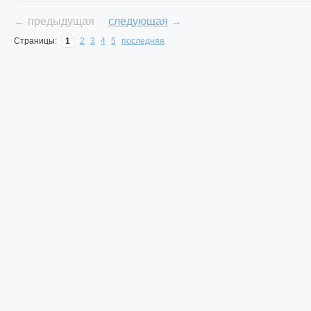
← предыдущая
следующая
→
Страницы:
1
2
3
4
5
последняя