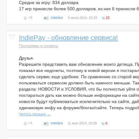
Средне за игру: 834 доллара
17 игр принесли более 500 долларов, из них 6 принесли 
+8
romixx
3 июля 2014, 10:33
23
IndiePay - обновление сервиса!
Программы и сервисы
Друзья.
Разрешите представить вам обновление моего детища. 
показал все недочеты, поэтому в новой версии я постарал
сделать сервис еще удобнее. По сравнению со старой вер
пользоваться сервисом должно быть намного меньше. Так
раздела: НОВОСТИ и УСЛОВИЯ, что бы полностью уйти о
постараться дать как можно больше информации на сайте
новости будут публиковаться исключительно на сайте, да
одинаковую инфу на форуме/блогах/сайте. Теперь подро
Читать дальше →
+4
romixx
11 мая 2014, 22:39
6