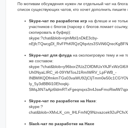
По мотивам обсуждения нужен ли отдельный чат на блога
список существующих чатов, кто хочет дополнить пишите
Skype-чат по разработке игр
на флеше и не только
участников с блогов (парсер с блогов ломает ссылку
скопировать в буфер):
skype:?chat&blob=njmMbl1nDkE3cby-
nEjfcTQwcgDl_RvFPhKRQzQfqvtzs3SViN6QrecKgBF
Skype-чат для флуда
на околоигровую тему и не т
же составом:
skype:?chat&blob=y96borZfUzZOfDMUxYAJFxWzGl
Uh0NyaLIRC_i4-09YMTosJ1RmIWRV_LpFWB_-
INBMIKQDfmkmTGs03vaWU92jCIjTmm0e50c1CGYOW
Iy_5y3dBB6l10Ehoqkj-
SMqJtN7aAjz6ldmRTxFgeqnqxs3n4JswFmoRiwlW7q
Skype-чат по разработке на Haxe
:
skype:?
chat&blob=XMxLK_cm_lHLFmNQ9Nzvazcek92uPCf
Slack-чат по разработке на Haxe