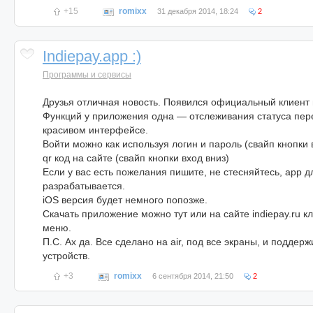
+15
romixx
31 декабря 2014, 18:24
2
Indiepay.app :)
Программы и сервисы
Друзья отличная новость. Появился официальный клиент 
Функций у приложения одна — отслеживания статуса пер
красивом интерфейсе.
Войти можно как используя логин и пароль (свайп кнопки в
qr код на сайте (свайп кнопки вход вниз)
Если у вас есть пожелания пишите, не стесняйтесь, app д
разрабатывается.
iOS версия будет немного попозже.
Скачать приложение можно тут или на сайте indiepay.ru кл
меню.
П.С. Ах да. Все сделано на air, под все экраны, и поддер
устройств.
+3
romixx
6 сентября 2014, 21:50
2