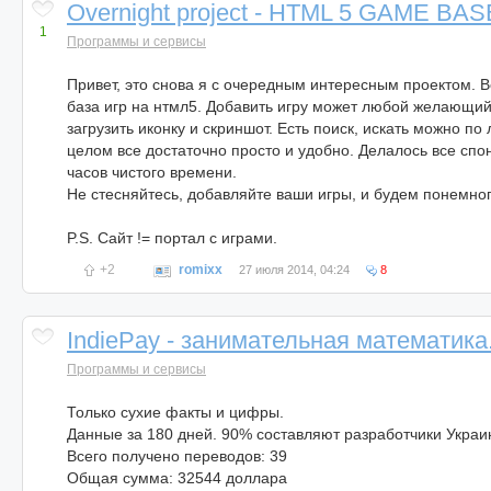
Overnight project - HTML 5 GAME BAS
1
Программы и сервисы
Привет, это снова я с очередным интересным проектом. В
база игр на нтмл5. Добавить игру может любой желающий
загрузить иконку и скриншот. Есть поиск, искать можно п
целом все достаточно просто и удобно. Делалось все спо
часов чистого времени.
Не стесняйтесь, добавляйте ваши игры, и будем понемног
P.S. Сайт != портал с играми.
+2
romixx
27 июля 2014, 04:24
8
IndiePay - занимательная математика
Программы и сервисы
Только сухие факты и цифры.
Данные за 180 дней. 90% составляют разработчики Украи
Всего получено переводов: 39
Общая сумма: 32544 доллара