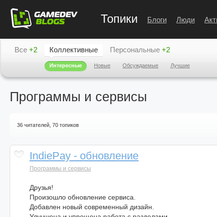
Топики
Блоги
Люди
Акт
Все
+2
Коллективные
Персональные
+2
Интересные
Новые
Обсуждаемые
Лучшие
Программы и сервисы
36
читателей, 70 топиков
IndiePay - обновление
Программы и сервисы
Друзья!
Произошло обновление сервиса.
Добавлен новый современный дизайн.
Улучшена и упрощена работа с разделами.