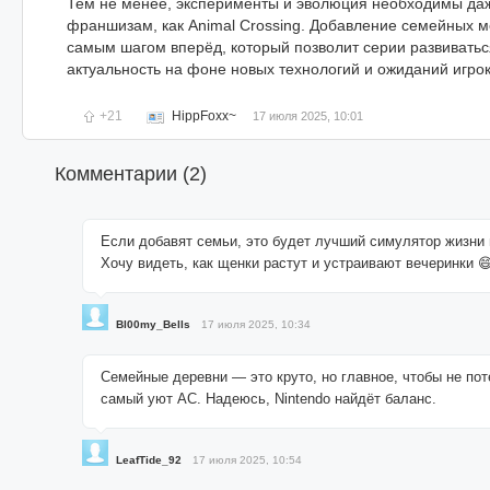
Тем не менее, эксперименты и эволюция необходимы да
франшизам, как Animal Crossing. Добавление семейных м
самым шагом вперёд, который позволит серии развиватьс
актуальность на фоне новых технологий и ожиданий игрок
+21
HippFoxx~
17 июля 2025, 10:01
Комментарии (
2
)
Если добавят семьи, это будет лучший симулятор жизни 
Хочу видеть, как щенки растут и устраивают вечеринки 
Bl00my_Bells
17 июля 2025, 10:34
Семейные деревни — это круто, но главное, чтобы не пот
самый уют AC. Надеюсь, Nintendo найдёт баланс.
LeafTide_92
17 июля 2025, 10:54