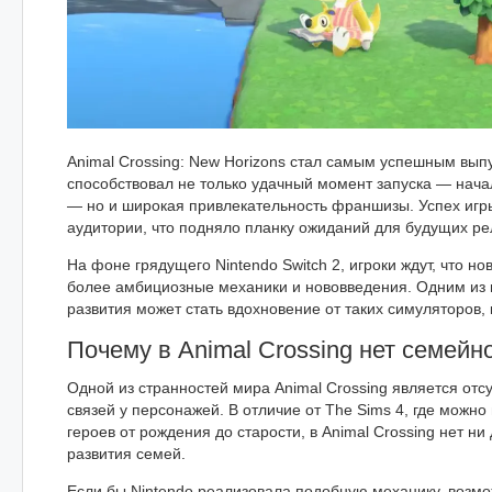
Animal Crossing: New Horizons стал самым успешным вып
способствовал не только удачный момент запуска — нач
— но и широкая привлекательность франшизы. Успех игр
аудитории, что подняло планку ожиданий для будущих ре
На фоне грядущего Nintendo Switch 2, игроки ждут, что но
более амбициозные механики и нововведения. Одним из
развития может стать вдохновение от таких симуляторов, 
Почему в Animal Crossing нет семейн
Одной из странностей мира Animal Crossing является отс
связей у персонажей. В отличие от The Sims 4, где можн
героев от рождения до старости, в Animal Crossing нет ни 
развития семей.
Если бы Nintendo реализовала подобную механику, возмо