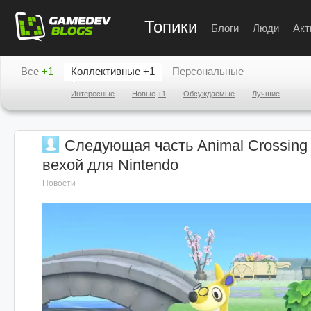
Топики
Блоги
Люди
Акт
Все
+1
Коллективные
+1
Персональные
Интересные
Новые
+1
Обсуждаемые
Лучшие
Следующая часть Animal Crossing
вехой для Nintendo
Новости