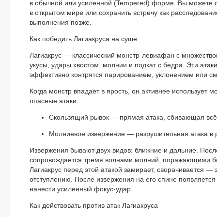
в обычной или усиленной (Tempered) форме. Вы можете 
в открытом мире или сохранить встречу как расследование 
выполнения позже.
Как победить Лагиакруса на суше
Лагиакрус — классический монстр-левиафан с множество
укусы, удары хвостом, молнии и подкат с бедра. Эти атаки
эффективно контрятся парированием, уклонением или с
Когда монстр впадает в ярость, он активнее использует 
опасные атаки:
Скользящий рывок — прямая атака, сбивающая всё
Молниевое извержение — разрушительная атака в 
Извержения бывают двух видов: ближние и дальние. Пос
сопровождается тремя волнами молний, поражающими б
Лагиакрус перед этой атакой замирает, сворачивается — э
отступлению. После извержения на его спине появляется
нанести усиленный фокус-удар.
Как действовать против атак Лагиакруса