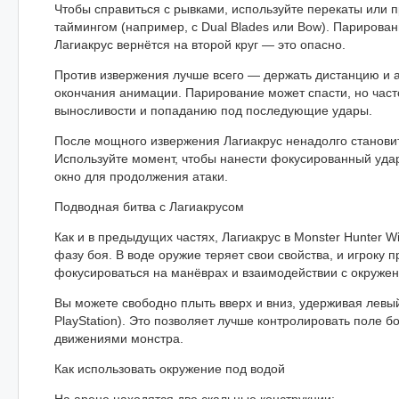
Чтобы справиться с рывками, используйте перекаты или
таймингом (например, с Dual Blades или Bow). Парирован
Лагиакрус вернётся на второй круг — это опасно.
Против извержения лучше всего — держать дистанцию и а
окончания анимации. Парирование может спасти, но част
выносливости и попаданию под последующие удары.
После мощного извержения Лагиакрус ненадолго станови
Используйте момент, чтобы нанести фокусированный удар
окно для продолжения атаки.
Подводная битва с Лагиакрусом
Как и в предыдущих частях, Лагиакрус в Monster Hunter W
фазу боя. В воде оружие теряет свои свойства, и игроку 
фокусироваться на манёврах и взаимодействии с окруже
Вы можете свободно плыть вверх и вниз, удерживая левый
PlayStation). Это позволяет лучше контролировать поле бо
движениями монстра.
Как использовать окружение под водой
На арене находятся две скальные конструкции: