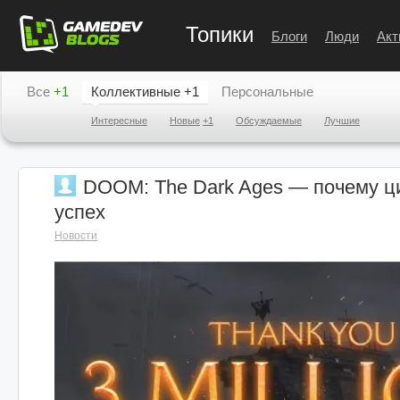
Топики
Блоги
Люди
Акт
Все
+1
Коллективные
+1
Персональные
Интересные
Новые
+1
Обсуждаемые
Лучшие
DOOM: The Dark Ages — почему ц
успех
Новости