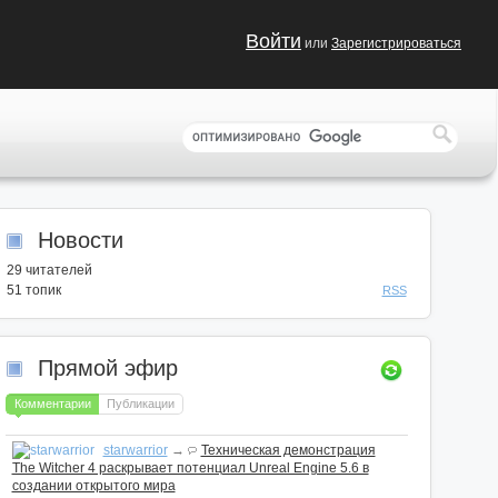
Войти
или
Зарегистрироваться
Новости
29
читателей
51 топик
RSS
Прямой эфир
Комментарии
Публикации
starwarrior
→
Техническая демонстрация
The Witcher 4 раскрывает потенциал Unreal Engine 5.6 в
создании открытого мира