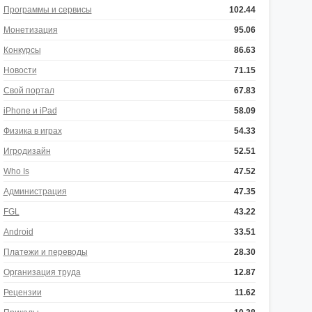
Программы и сервисы
102.44
Монетизация
95.06
Конкурсы
86.63
Новости
71.15
Свой портал
67.83
iPhone и iPad
58.09
Физика в играх
54.33
Игродизайн
52.51
Who Is
47.52
Администрация
47.35
FGL
43.22
Android
33.51
Платежи и переводы
28.30
Организация труда
12.87
Рецензии
11.62