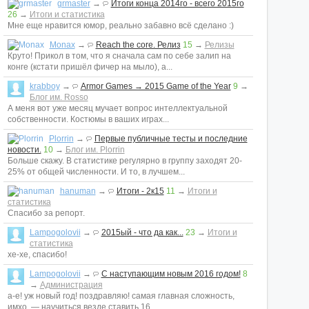
grmaster
→
Итоги конца 2014го - всего 2015го
26
→
Итоги и статистика
Мне еще нравится юмор, реально забавно всё сделано :)
Monax
→
Reach the core. Релиз
15
→
Релизы
Круто! Прикол в том, что я сначала сам по себе залип на
конге (кстати пришёл фичер на мыло), а...
krabboy
→
Armor Games → 2015 Game of the Year
9
→
Блог им. Rosso
А меня вот уже месяц мучает вопрос интеллектуальной
собственности. Костюмы в ваших играх...
Plorrin
→
Первые публичные тесты и последние
новости.
10
→
Блог им. Plorrin
Больше скажу. В статистике регулярно в группу заходят 20-
25% от общей численности. И то, в лучшем...
hanuman
→
Итоги - 2к15
11
→
Итоги и
статистика
Спасибо за репорт.
Lampogolovii
→
2015ый - что да как...
23
→
Итоги и
статистика
хе-хе, спасибо!
Lampogolovii
→
С наступающим новым 2016 годом!
8
→
Администрация
а-е! уж новый год! поздравляю! самая главная сложность,
имхо, — научиться везде ставить 16...