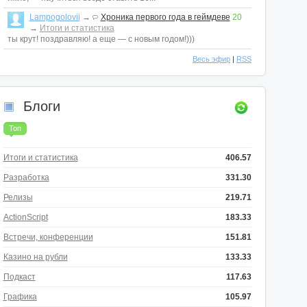
Lampogolovii
→
Хроника первого года в геймдеве
20
→
Итоги и статистика
ты крут! поздравляю! а еще — с новым годом!)))
Весь эфир
|
RSS
Блоги
Топ
Итоги и статистика
406.57
Разработка
331.30
Релизы
219.71
ActionScript
183.33
Встречи, конференции
151.81
Казино на рубли
133.33
Подкаст
117.63
Графика
105.97