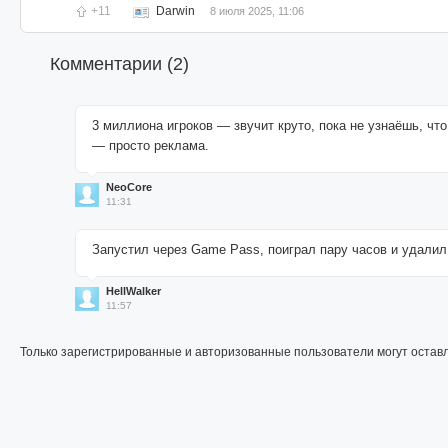
+11
Darwin
8 июля 2025, 11:06
Комментарии (
2
)
3 миллиона игроков — звучит круто, пока не узнаёшь, чт
— просто реклама.
NeoCore
11:31
Запустил через Game Pass, поиграл пару часов и удалил
HellWalker
11:57
Только зарегистрированные и авторизованные пользователи могут остав