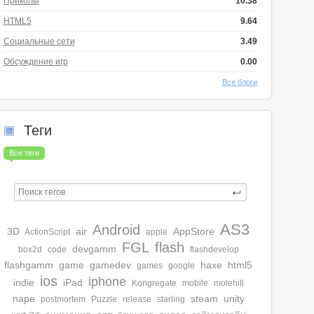
Приколы
10.38
HTML5
9.64
Социальные сети
3.49
Обсуждение игр
0.00
Все блоги
Теги
Все теги
AS3
Android
3D
air
AppStore
ActionScript
apple
FGL
flash
devgamm
box2d
code
flashdevelop
flashgamm
game
gamedev
haxe
html5
games
google
ios
iphone
indie
iPad
Kongregate
mobile
molehill
nape
steam
unity
postmortem
Puzzle
release
starling