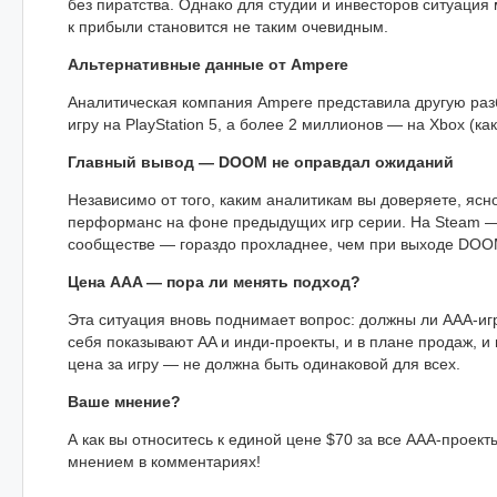
без пиратства. Однако для студии и инвесторов ситуация
к прибыли становится не таким очевидным.
Альтернативные данные от Ampere
Аналитическая компания Ampere представила другую разб
игру на PlayStation 5, а более 2 миллионов — на Xbox (как
Главный вывод — DOOM не оправдал ожиданий
Независимо от того, каким аналитикам вы доверяете, яс
перформанс на фоне предыдущих игр серии. На Steam —
сообществе — гораздо прохладнее, чем при выходе DOOM
Цена AAA — пора ли менять подход?
Эта ситуация вновь поднимает вопрос: должны ли AAA-иг
себя показывают AA и инди-проекты, и в плане продаж, и 
цена за игру — не должна быть одинаковой для всех.
Ваше мнение?
А как вы относитесь к единой цене $70 за все ААА-проект
мнением в комментариях!