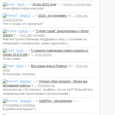
paulp
→
Итоги 2015 года
7
→
Итоги и статистика
Атмосфера в игре классная!
Hitek55
→
2016 - год перемен.
41
→
Блог им.
ComanGames
Что я только что прочитал?
zarkua
→
"Супер танки" зарелизились у Armor
Games
2
→
Блог им. grmaster
Рейтинг группа Призывы поддержать игру, с ссылками на
kongregate и newgrounds, нужно адресовать...
Vogd
→
Странное поведение нового плеера от
Adobe 20.0.0.286
2
→
ActionScript
То же самое
Vogd
→
Все наши игры и Patreon
10
→
Блог им.
Vogd
Я попробую, спасибо)
Breeder
→
Fingers: Alien Invasion - Релиз как
мотивация работы
3
→
Разработка
Написано же «Осторожно, трафик», что не так? Пользуйтесь
норрмальными браузерами и процессорами )
Breeder
→
IndiePay - обновление
5
→
Программы и сервисы
В рублях или баксах? )