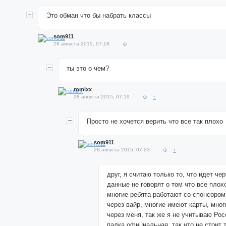
Это обман что бы набрать классы
som911
28 августа 2015, 07:18
ты это о чем?
romixx
28 августа 2015, 07:19
↑
Просто не хочется верить что все так плохо
som911
28 августа 2015, 07:23
↑
друг, я считаю только то, что идет че
данные не говорят о том что все плох
многие ребята работают со спонсоро
через вайр, многие имеют карты, мног
через меня, так же я не учитываю Рос
палка официальная. так что не стоит 