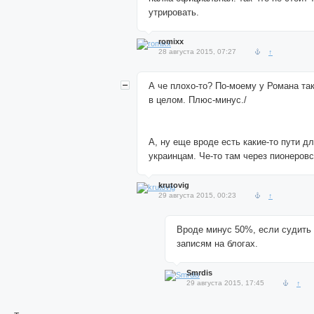
утрировать.
romixx
28 августа 2015, 07:27
↑
А че плохо-то? По-моему у Романа та
в целом. Плюс-минус./
А, ну еще вроде есть какие-то пути д
украинцам. Че-то там через пионеровс
krutovig
29 августа 2015, 00:23
↑
Вроде минус 50%, если судить
записям на блогах.
Smrdis
29 августа 2015, 17:45
↑