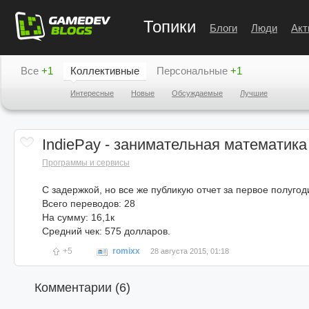
Топики
Блоги
Люди
Акт
Все
+1
Коллективные
Персональные
+1
Интересные
Новые
Обсуждаемые
Лучшие
IndiePay - занимательная математика
Программы и сервисы
С задержкой, но все же публикую отчет за первое полугод
Всего переводов: 28
На сумму: 16,1к
Средний чек: 575 долларов.
+5
romixx
28 августа 2015, 01:18
Комментарии (
6
)