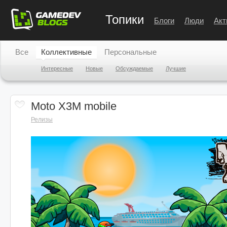
Топики
Блоги
Люди
Акт
Все
Коллективные
Персональные
Интересные
Новые
Обсуждаемые
Лучшие
Moto X3M mobile
Релизы