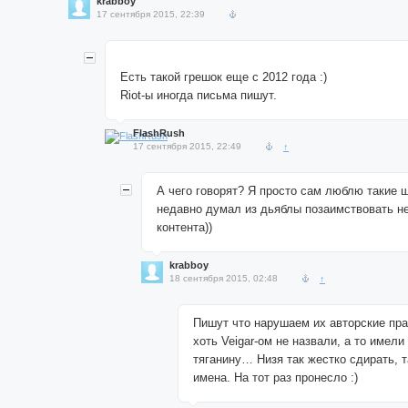
krabboy
17 сентября 2015, 22:39
Есть такой грешок еще с 2012 года :)
Riot-ы иногда письма пишут.
FlashRush
17 сентября 2015, 22:49
↑
А чего говорят? Я просто сам люблю такие ш
недавно думал из дьяблы позаимствовать н
контента))
krabboy
18 сентября 2015, 02:48
↑
Пишут что нарушаем их авторские пра
хоть Veigar-ом не назвали, а то имел
тяганину… Низя так жестко сдирать, 
имена. На тот раз пронесло :)