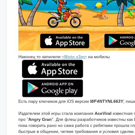
Наконец то запилили
«Moto x3m»
на мобилы.
Есть пару ключиков для iOS версии
WF4NTYNL663Y
, пиш
Издателем этой игры стала компания
AceViral
известная 
про "
Angry Gran
". Для флеш разработчиков известны как 
пока говорить рано но сама работа с ребятами прошла гл
быстрые в общении, четкие требования и условия сделки.