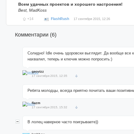
Всем удачных проектов и хорошего настроения!
Best, MadKoss
+14
FlashRush
17 сентября 2015, 12:26
Комментарии (
6
)
Солидно! Idle очень здоровски выглядит. Да вообще все к
нахвалил, теперь и ключик можно попросить:)
geovizz
17 сентября 2015, 12:35
Ребята молодцы, всегда приятно почитать ваши позитивн
flazm
17 сентября 2015, 15:32
В лолец наверное часто поигрываете))