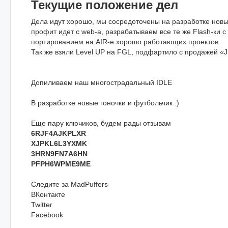
Текущие положение дел
Дела идут хорошо, мы сосредоточены на разработке новы
профит идет с web-а, разрабатываем все те же Flash-ки
портированием на AIR-е хорошо работающих проектов.
Так же взяли Level UP на FGL, подфартило с продажей «Jus
Допиливаем наш многострадальный IDLE
В разработке новые гоночки и футбольчик :)
Еще пару ключиков, будем рады отзывам
6RJF4AJKPLXR
XJPKL6L3YXMK
3HRN9FN7A6HN
PFPH6WPME9ME
Следите за MadPuffers
ВКонтакте
Twitter
Facebook