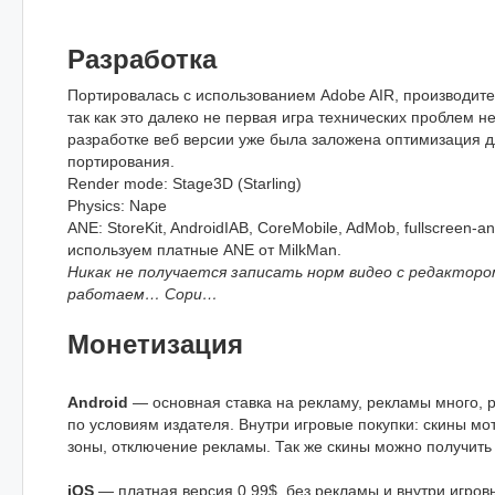
Разработка
Портировалась с использованием Adobe AIR, производит
так как это далеко не первая игра технических проблем н
разработке веб версии уже была заложена оптимизация 
портирования.
Render mode: Stage3D (Starling)
Physics: Nape
ANE: StoreKit, AndroidIAB, CoreMobile, AdMob, fullscreen-a
используем платные ANE от MilkMan.
Никак не получается записать норм видео с редакторо
работаем… Сори…
Монетизация
Android
— основная ставка на рекламу, рекламы много,
по условиям издателя. Внутри игровые покупки: скины м
зоны, отключение рекламы. Так же скины можно получить 
iOS
— платная версия 0.99$, без рекламы и внутри игров