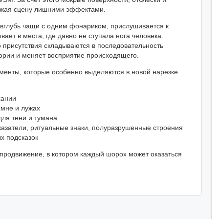
ужая сцену лишними эффектами.
 вглубь чащи с одним фонариком, прислушивается к
ает в места, где давно не ступала нога человека.
 присутствия складываются в последовательность
тории и меняет восприятие происходящего.
менты, которые особенно выделяются в новой нарезке
хании
амне и лужах
для тени и тумана
казатели, ритуальные знаки, полуразрушенные строения
х подсказок
 продвижение, в котором каждый шорох может оказаться