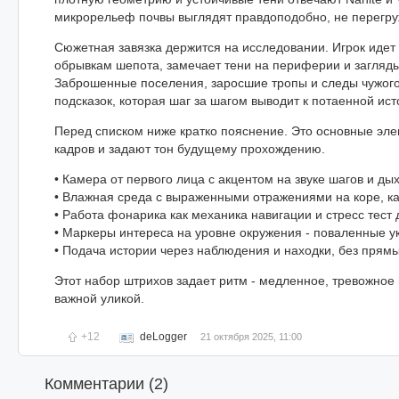
микрорельеф почвы выглядят правдоподобно, не перегр
Сюжетная завязка держится на исследовании. Игрок идет
обрывкам шепота, замечает тени на периферии и заглядыв
Заброшенные поселения, заросшие тропы и следы чужого
подсказок, которая шаг за шагом выводит к потаенной ис
Перед списком ниже кратко пояснение. Это основные эле
кадров и задают тон будущему прохождению.
• Камера от первого лица с акцентом на звуке шагов и ды
• Влажная среда с выраженными отражениями на коре, к
• Работа фонарика как механика навигации и стресс тест 
• Маркеры интереса на уровне окружения - поваленные у
• Подача истории через наблюдения и находки, без прямы
Этот набор штрихов задает ритм - медленное, тревожное
важной уликой.
+12
deLogger
21 октября 2025, 11:00
Комментарии (
2
)