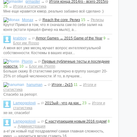
grmaster
→
Итоги конца 2014го - всего 2015го
26
→
Итоги и статистика
Мне еще нравится юмор, реально забавно всё сделано :)
Monax
→
Reach the core. Релиз
15
→
Релизы
Круто! Прикол в том, что я сначала сам по себе залип на
конге (кстати пришёл фичер на мыло), а...
krabboy
→
Armor Games → 2015 Game of the Year
9
→
Блог им. Rosso
А меня вот уже месяц мучает вопрос интеллектуальной
собственности. Костюмы в ваших играх...
Plorrin
→
Первые публичные тесты и последние
новости.
10
→
Блог им. Plorrin
Больше скажу. В статистике регулярно в группу заходят 20-
25% от общей численности. И то, в лучшем...
hanuman
→
Итоги - 2к15
11
→
Итоги и
статистика
Спасибо за репорт.
Lampogolovii
→
2015ый - что да как...
23
→
Итоги и
статистика
хе-хе, спасибо!
Lampogolovii
→
С наступающим новым 2016 годом!
8
→
Администрация
а-е! уж новый год! поздравляю! самая главная сложность,
имхо, — научиться везде ставить 16...