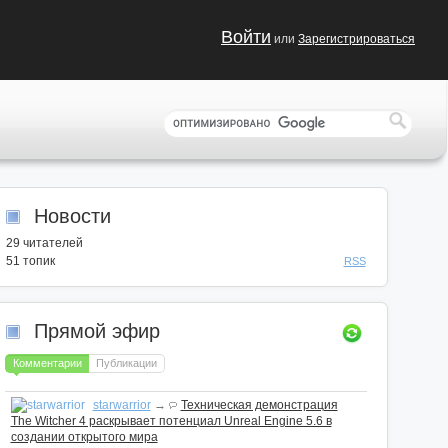
Войти
или
Зарегистрироваться
Новости
29
читателей
51 топик
RSS
Прямой эфир
Комментарии
Публикации
starwarrior
→
Техническая демонстрация
The Witcher 4 раскрывает потенциал Unreal Engine 5.6 в
создании открытого мира