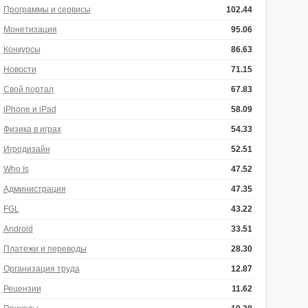
Программы и сервисы
102.44
Монетизация
95.06
Конкурсы
86.63
Новости
71.15
Свой портал
67.83
iPhone и iPad
58.09
Физика в играх
54.33
Игродизайн
52.51
Who Is
47.52
Администрация
47.35
FGL
43.22
Android
33.51
Платежи и переводы
28.30
Организация труда
12.87
Рецензии
11.62