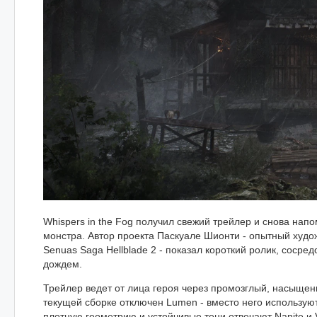
Whispers in the Fog получил свежий трейлер и снова нап
монстра. Автор проекта Паскуале Шионти - опытный художн
Senuas Saga Hellblade 2 - показал короткий ролик, сосре
дождем.
Трейлер ведет от лица героя через промозглый, насыщенн
текущей сборке отключен Lumen - вместо него используются 
плотную геометрию и устойчивые тени отвечают Nanite и 