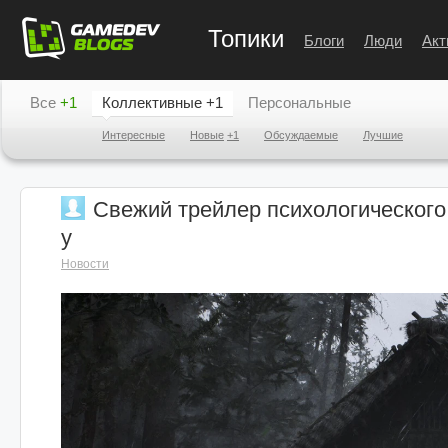
Топики
Блоги
Люди
Акт
Все
+1
Коллективные
+1
Персональные
Интересные
Новые
+1
Обсуждаемые
Лучшие
Свежий трейлер психологического
у
Новости