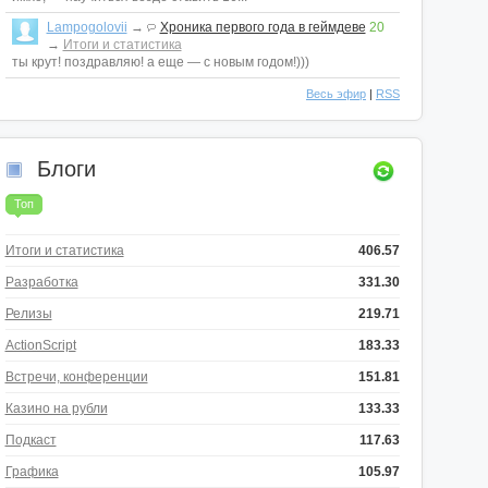
Lampogolovii
→
Хроника первого года в геймдеве
20
→
Итоги и статистика
ты крут! поздравляю! а еще — с новым годом!)))
Весь эфир
|
RSS
Блоги
Топ
Итоги и статистика
406.57
Разработка
331.30
Релизы
219.71
ActionScript
183.33
Встречи, конференции
151.81
Казино на рубли
133.33
Подкаст
117.63
Графика
105.97