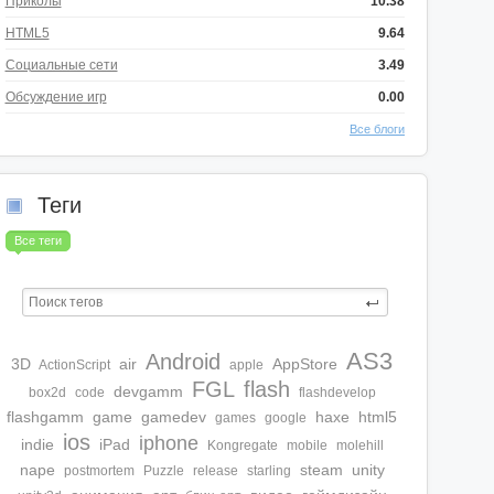
Приколы
10.38
HTML5
9.64
Социальные сети
3.49
Обсуждение игр
0.00
Все блоги
Теги
Все теги
AS3
Android
3D
air
AppStore
ActionScript
apple
FGL
flash
devgamm
box2d
code
flashdevelop
flashgamm
game
gamedev
haxe
html5
games
google
ios
iphone
indie
iPad
Kongregate
mobile
molehill
nape
steam
unity
postmortem
Puzzle
release
starling