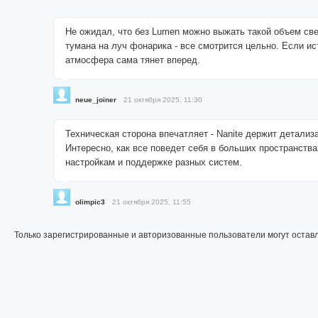
Не ожидал, что без Lumen можно выжать такой объем свет
тумана на луч фонарика - все смотрится цельно. Если ист
атмосфера сама тянет вперед.
neue_joiner
21 октября 2025, 11:30
Техническая сторона впечатляет - Nanite держит детализ
Интересно, как все поведет себя в больших пространств
настройкам и поддержке разных систем.
olimpic3
21 октября 2025, 11:55
Только зарегистрированные и авторизованные пользователи могут остав