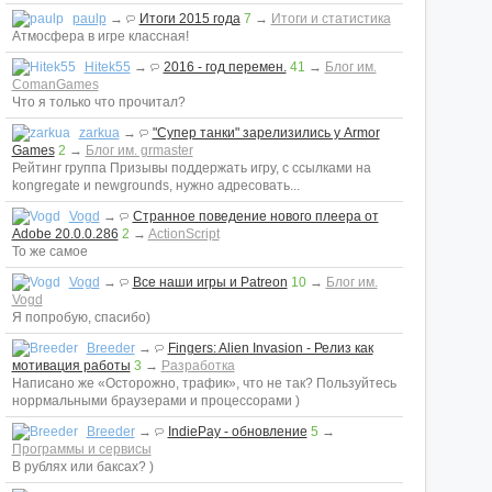
paulp
→
Итоги 2015 года
7
→
Итоги и статистика
Атмосфера в игре классная!
Hitek55
→
2016 - год перемен.
41
→
Блог им.
ComanGames
Что я только что прочитал?
zarkua
→
"Супер танки" зарелизились у Armor
Games
2
→
Блог им. grmaster
Рейтинг группа Призывы поддержать игру, с ссылками на
kongregate и newgrounds, нужно адресовать...
Vogd
→
Странное поведение нового плеера от
Adobe 20.0.0.286
2
→
ActionScript
То же самое
Vogd
→
Все наши игры и Patreon
10
→
Блог им.
Vogd
Я попробую, спасибо)
Breeder
→
Fingers: Alien Invasion - Релиз как
мотивация работы
3
→
Разработка
Написано же «Осторожно, трафик», что не так? Пользуйтесь
норрмальными браузерами и процессорами )
Breeder
→
IndiePay - обновление
5
→
Программы и сервисы
В рублях или баксах? )