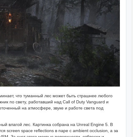
оминает, что туманный лес может быть страшнее любого
ик по свету, работавший над Call of Duty Vanguard и
доточенный на атмосфере, звуке и работе света под
ый влагой лес. Картинка собрана на Unreal Engine 5. В
screen space reflections в паре с ambient occlusion, а за
VSM. За счет этого мокрые поверхности, отблески и