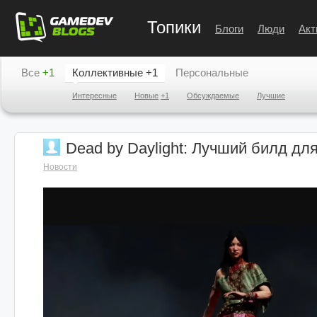
Топики
Блоги
Люди
Акт
Все
+1
Коллективные
+1
Персональные
Интересные
Новые
+1
Обсуждаемые
Лучшие
Dead by Daylight: Лучший билд дл
Новости