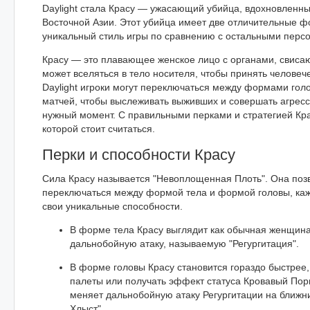
Daylight стала Красу — ужасающий убийца, вдохновленн
Восточной Азии. Этот убийца имеет две отличительные ф
уникальный стиль игры по сравнению с остальными перс
Красу — это плавающее женское лицо с органами, свиса
может вселяться в тело носителя, чтобы принять человеч
Daylight игроки могут переключаться между формами голо
матчей, чтобы выслеживать выживших и совершать агресс
нужный момент. С правильными перками и стратегией Кра
которой стоит считаться.
Перки и способности Красу
Сила Красу называется "Невоплощенная Плоть". Она поз
переключаться между формой тела и формой головы, каж
свои уникальные способности.
В форме тела Красу выглядит как обычная женщин
дальнобойную атаку, называемую "Регургитация".
В форме головы Красу становится гораздо быстрее,
палеты или получать эффект статуса Кровавый Пор
меняет дальнобойную атаку Регургитации на ближн
Хлыст".