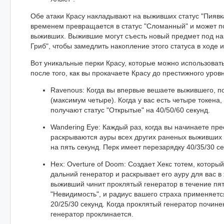
Обе атаки Красу накладывают на выживших статус "Пиявка
временем превращается в статус "Сломанный" и может п
выживших. Выжившие могут съесть новый предмет под н
Гриб", чтобы замедлить накопление этого статуса в ходе 
Вот уникальные перки Красу, которые можно использоват
после того, как вы прокачаете Красу до престижного уров
Ravenous: Когда вы впервые вешаете выжившего, п
(максимум четыре). Когда у вас есть четыре токена
получают статус "Открытые" на 40/50/60 секунд.
Wandering Eye: Каждый раз, когда вы начинаете пр
раскрываются ауры всех других раненых выживших 
на пять секунд. Перк имеет перезарядку 40/35/30 се
Hex: Overture of Doom: Создает Хекс тотем, которы
дальний генератор и раскрывает его ауру для вас в
выживший чинит проклятый генератор в течение пят
"Невидимость", и радиус вашего страха применяетс
20/25/30 секунд. Когда проклятый генератор почин
генератор проклинается.