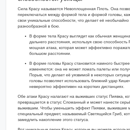
Сила Красу называется Невоплощенная Плоть. Она позв
переключаться между формой тела и формой головы, каж
свои уникальные способности, что делает её необычайно
разнообразной в бою.
В форме тела Красу выглядит как обычная женщина
дальнего расстояния, используя свою способность 
мощная атака, которая может эффективно поражат
большом расстоянии.
В форме головы Красу становится намного быстрее,
изменяются: она не может ломать палеты или получ
Порыв, что делает её уязвимой в некоторых ситуа
головы позволяет использовать ближний удар Кише
невероятно эффективен на коротких дистанциях.
Обе атаки Красу налагают на выживших статус Пиявка, к
превращается в статус Сломанный и может нанести серь
выжившим. Чтобы уменьшить эффект Пиявки, выжившие м
специальный предмет, называемый Светящийся Гриб, ко
замедлить накопление этого статуса.
Вот уникальные перки Красу, которые вы можете использо