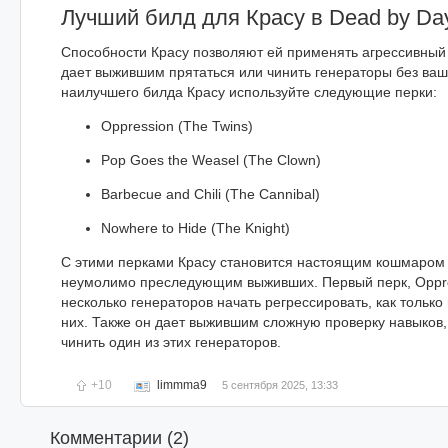
Лучший билд для Красу в Dead by Day
Способности Красу позволяют ей применять агрессивный 
дает выжившим прятаться или чинить генераторы без ваш
наилучшего билда Красу используйте следующие перки:
Oppression (The Twins)
Pop Goes the Weasel (The Clown)
Barbecue and Chili (The Cannibal)
Nowhere to Hide (The Knight)
С этими перками Красу становится настоящим кошмаром 
неумолимо преследующим выживших. Первый перк, Oppre
несколько генераторов начать регрессировать, как только
них. Также он дает выжившим сложную проверку навыков,
чинить один из этих генераторов.
+10
limmma9
5 сентября 2025, 13:33
Комментарии (
2
)