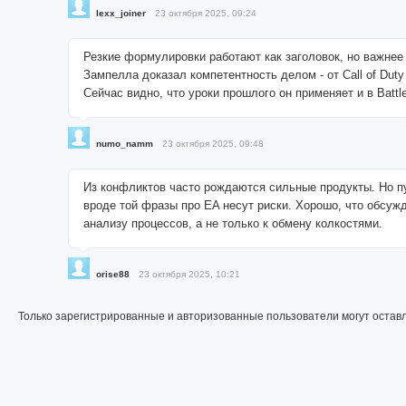
lexx_joiner
23 октября 2025, 09:24
Резкие формулировки работают как заголовок, но важнее 
Зампелла доказал компетентность делом - от Call of Duty
Сейчас видно, что уроки прошлого он применяет и в Battlef
numo_namm
23 октября 2025, 09:48
Из конфликтов часто рождаются сильные продукты. Но п
вроде той фразы про EA несут риски. Хорошо, что обсужд
анализу процессов, а не только к обмену колкостями.
orise88
23 октября 2025, 10:21
Только зарегистрированные и авторизованные пользователи могут остав