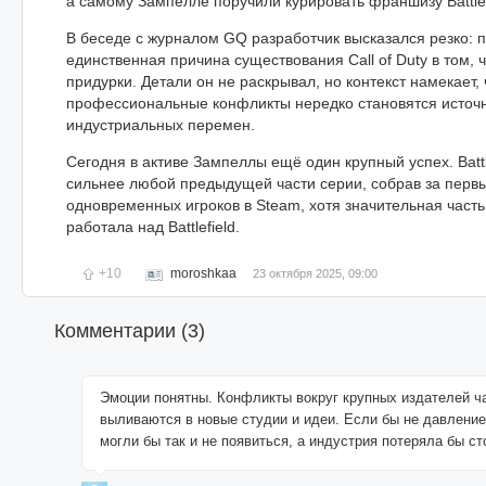
а самому Зампелле поручили курировать франшизу Battlef
В беседе с журналом GQ разработчик высказался резко: 
единственная причина существования Call of Duty в том, ч
придурки. Детали он не раскрывал, но контекст намекает,
профессиональные конфликты нередко становятся источ
индустриальных перемен.
Сегодня в активе Зампеллы ещё один крупный успех. Battl
сильнее любой предыдущей части серии, собрав за первы
одновременных игроков в Steam, хотя значительная част
работала над Battlefield.
+10
moroshkaa
23 октября 2025, 09:00
Комментарии (
3
)
Эмоции понятны. Конфликты вокруг крупных издателей ч
выливаются в новые студии и идеи. Если бы не давление, 
могли бы так и не появиться, а индустрия потеряла бы ст