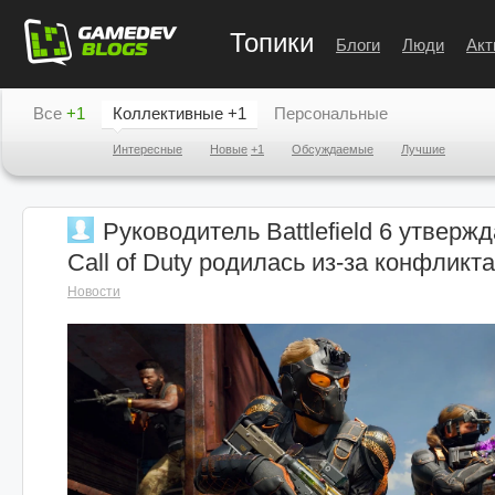
Топики
Блоги
Люди
Акт
Все
+1
Коллективные
+1
Персональные
Интересные
Новые
+1
Обсуждаемые
Лучшие
Руководитель Battlefield 6 утвержд
Call of Duty родилась из-за конфликт
Новости