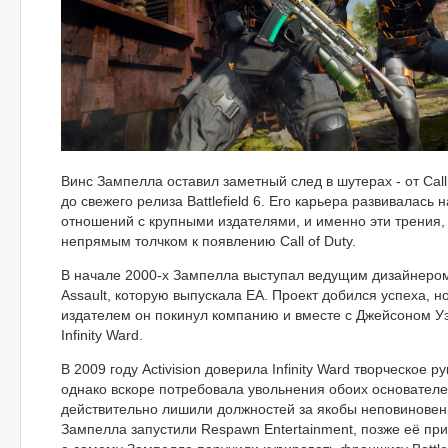
Винс Зампелла оставил заметный след в шутерах - от Call
до свежего релиза Battlefield 6. Его карьера развивалась
отношений с крупными издателями, и именно эти трения, 
непрямым толчком к появлению Call of Duty.
В начале 2000-х Зампелла выступал ведущим дизайнером M
Assault, которую выпускала EA. Проект добился успеха, н
издателем он покинул компанию и вместе с Джейсоном У
Infinity Ward.
В 2009 году Activision доверила Infinity Ward творческое ру
однако вскоре потребовала увольнения обоих основателе
действительно лишили должностей за якобы неповиновени
Зампелла запустили Respawn Entertainment, позже её прио