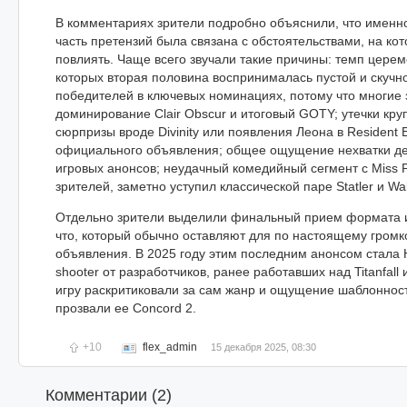
В комментариях зрители подробно объяснили, что именно
часть претензий была связана с обстоятельствами, на ко
повлиять. Чаще всего звучали такие причины: темп церем
которых вторая половина воспринималась пустой и скучно
победителей в ключевых номинациях, потому что многие
доминирование Clair Obscur и итоговый GOTY; утечки кру
сюрпризы вроде Divinity или появления Леона в Resident 
официального объявления; общее ощущение нехватки де
игровых анонсов; неудачный комедийный сегмент с Miss P
зрителей, заметно уступил классической паре Statler и Wal
Отдельно зрители выделили финальный прием формата и
что, который обычно оставляют для по настоящему громк
объявления. В 2025 году этим последним анонсом стала 
shooter от разработчиков, ранее работавших над Titanfall
игру раскритиковали за сам жанр и ощущение шаблонност
прозвали ее Concord 2.
+10
flex_admin
15 декабря 2025, 08:30
Комментарии (
2
)