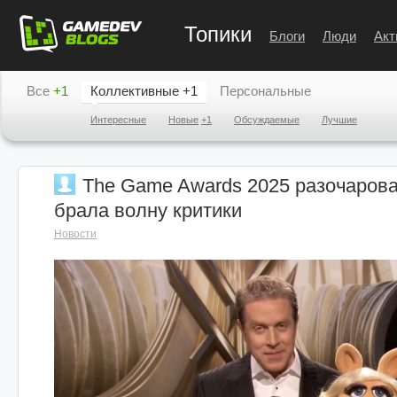
Топики
Блоги
Люди
Акт
Все
+1
Коллективные
+1
Персональные
Интересные
Новые
+1
Обсуждаемые
Лучшие
The Game Awards 2025 разочарова
брала волну критики
Новости