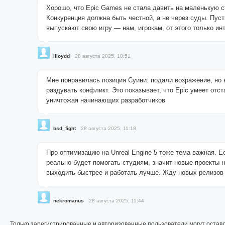
Хорошо, что Epic Games не стала давить на маленькую 
Конкуренция должна быть честной, а не через суды. Пус
выпускают свою игру — нам, игрокам, от этого только ин
llloydd
28 августа 2025, 10:51
Мне понравилась позиция Суини: подали возражение, но 
раздувать конфликт. Это показывает, что Epic умеет отст
уничтожая начинающих разработчиков
bsd_fight
28 августа 2025, 11:18
Про оптимизацию на Unreal Engine 5 тоже тема важная. Е
реально будет помогать студиям, значит новые проекты 
выходить быстрее и работать лучше. Жду новых релизов
nekromanus
28 августа 2025, 11:44
Только зарегистрированные и авторизованные пользователи могут остав