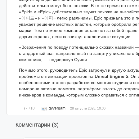
действительно могут быть похожи. В то же время он отме
«Epid» и «Epic» действительно звучат похоже на английск
«에피드» и «에픽» легко различимы. Epic признала это и по
уважает решение местных властей, которые одобрили ре
марки. Тем не менее компания оставляет за собой право
других странах, если возникнут аналогичные ситуации.
«Возражения по поводу потенциально схожих названий —
стандартный шаг, направленный на защиту уникального б
компании», — подчеркнул Суини.
Помимо этого, руководитель Epic затронул и другую акту
проблемы оптимизации проектов на
Unreal Engine 5
. Он 
особенностями этапов разработки во многих студиях и со
намерена активно помогать партнёрам: вплоть до отправ
инженеров в команды, которым сложно справиться с опти
+10
gyvergam
28 августа 2025, 10:30
Комментарии (
3
)