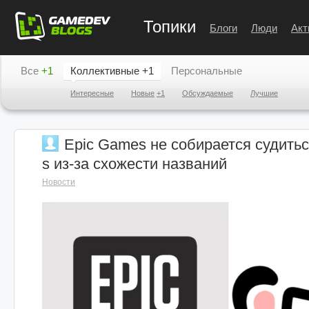
Топики
Блоги
Люди
Акт
Все
+1
Коллективные
+1
Персональные
Интересные
Новые
+1
Обсуждаемые
Лучшие
Epic Games не собирается судить
s из-за схожести названий
Новости