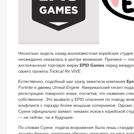
Несколько недель назад малоизвестная корейская студия
неожиданно оказалась в центре внимания. Причина — по
англоязычную торговую марку
EPID Games
перед междун
своего проекта
Trickcal Re:VIVE
.
Естественно, подобный шаг сразу заметила компания
Epi
Fortnite
и движку
Unreal Engine
. Американский гигант под
регистрацию товарного знака, посчитав, что название сл
собственное. Это вызвало у EPID опасения по поводу во
конфликта с гораздо более мощным соперником. Однако 
Суини официально заявил: никаких исков к корейской сту
— ни сейчас, ни в будущем.
По словам Суини, подача возражения была лишь стандар
защиты бренда: компании обязаны указывать на риск пут