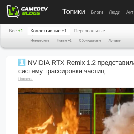
Топики
Блоги
Люди
Акт
Все
+1
Коллективные
+1
Персональные
Интересные
Новые
+1
Обсуждаемые
Лучшие
NVIDIA RTX Remix 1.2 представи
систему трассировки частиц
Новости