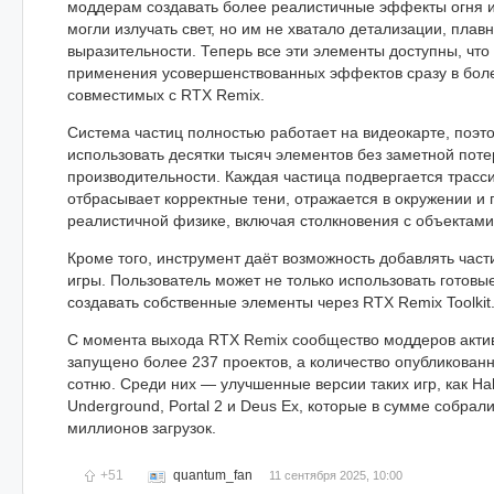
моддерам создавать более реалистичные эффекты огня 
могли излучать свет, но им не хватало детализации, плавн
выразительности. Теперь все эти элементы доступны, что
применения усовершенствованных эффектов сразу в боле
совместимых с RTX Remix.
Система частиц полностью работает на видеокарте, поэт
использовать десятки тысяч элементов без заметной поте
производительности. Каждая частица подвергается трасси
отбрасывает корректные тени, отражается в окружении и
реалистичной физике, включая столкновения с объектами
Кроме того, инструмент даёт возможность добавлять час
игры. Пользователь может не только использовать готовы
создавать собственные элементы через RTX Remix Toolkit
С момента выхода RTX Remix сообщество моддеров актив
запущено более 237 проектов, а количество опубликова
сотню. Среди них — улучшенные версии таких игр, как Half
Underground, Portal 2 и Deus Ex, которые в сумме собрал
миллионов загрузок.
+51
quantum_fan
11 сентября 2025, 10:00