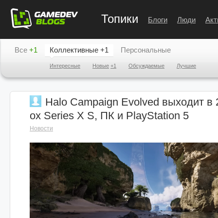
Топики
Блоги
Люди
Акт
Все
+1
Коллективные
+1
Персональные
Интересные
Новые
+1
Обсуждаемые
Лучшие
Halo Campaign Evolved выходит в 
ox Series X S, ПК и PlayStation 5
Новости