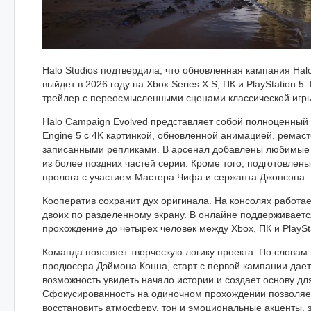
Halo Studios подтвердила, что обновленная кампания Hal
выйдет в 2026 году на Xbox Series X S, ПК и PlayStation 5
трейлер с переосмысленными сценами классической игры
Halo Campaign Evolved представляет собой полноценный 
Engine 5 с 4K картинкой, обновленной анимацией, ремас
записанными репликами. В арсенал добавлены любимые 
из более поздних частей серии. Кроме того, подготовлен
пролога с участием Мастера Чифа и сержанта Джонсона.
Кооператив сохранит дух оригинала. На консолях работае
двоих по разделенному экрану. В онлайне поддерживает
прохождение до четырех человек между Xbox, ПК и PlaySta
Команда поясняет творческую логику проекта. По словам
продюсера Дэймона Конна, старт с первой кампании дае
возможность увидеть начало истории и создает основу д
Сфокусированность на одиночном прохождении позволяе
восстановить атмосферу, тон и эмоциональные акценты, 