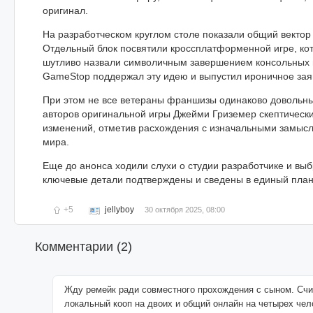
оригинал.
На разработческом круглом столе показали общий вектор
Отдельный блок посвятили кроссплатформенной игре, ко
шутливо назвали символичным завершением консольных 
GameStop поддержал эту идею и выпустил ироничное зая
При этом не все ветераны франшизы одинаково довольны
авторов оригинальной игры Джейми Гриземер скептическ
изменений, отметив расхождения с изначальными замысл
мира.
Еще до анонса ходили слухи о студии разработчике и вы
ключевые детали подтверждены и сведены в единый план
+5
jellyboy
30 октября 2025, 08:00
Комментарии (
2
)
Жду ремейк ради совместного прохождения с сыном. Счи
локальный кооп на двоих и общий онлайн на четырех чел