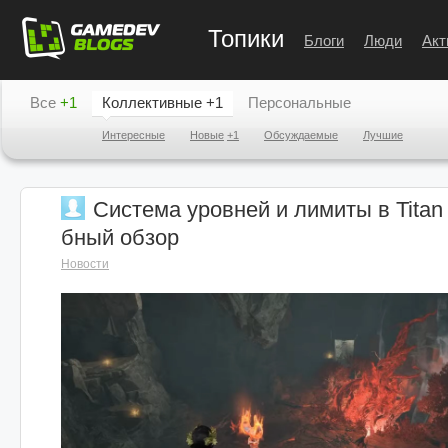
Топики
Блоги
Люди
Акт
Все
+1
Коллективные
+1
Персональные
Интересные
Новые
+1
Обсуждаемые
Лучшие
Система уровней и лимиты в Titan 
бный обзор
Новости