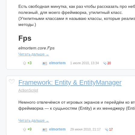
Есть свободная минутка, как раз чтобы рассказать про не
полезный, для моего фреймворка, утилитный класс.
(Утилитными классами я называю классы, которые реализ
методы.)
Fps
elmortem.core.Fps
Читать дальше →
+3
elmortem
1 июля 2010, 13:34
20
Framework: Entity & EntityManager
ActionScript
Немного отвлечёмся от игровых экранов и перейдём ко в
фреймворка — к сущьностям (Entity) и их менеджеру (Enti
Читать дальше →
+9
elmortem
29 июня 2010, 21:17
17