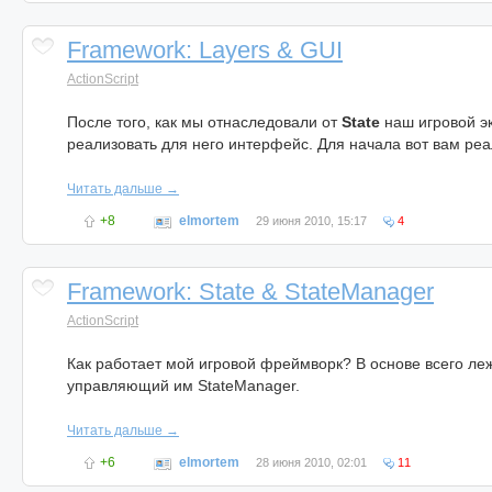
Framework: Layers & GUI
ActionScript
После того, как мы отнаследовали от
State
наш игровой э
реализовать для него интерфейс. Для начала вот вам реа
Читать дальше →
+8
elmortem
29 июня 2010, 15:17
4
Framework: State & StateManager
ActionScript
Как работает мой игровой фреймворк? В основе всего леж
управляющий им StateManager.
Читать дальше →
+6
elmortem
28 июня 2010, 02:01
11