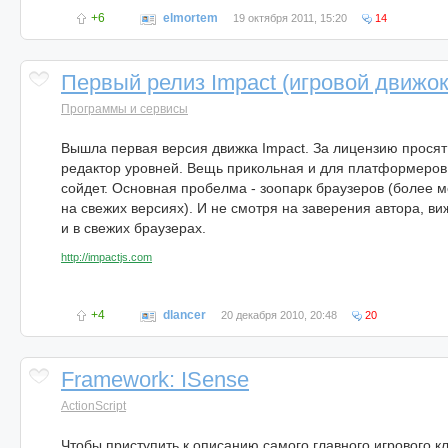
+6
elmortem
19 октября 2011, 15:20
14
Первый релиз Impact (игровой движок
Программы и сервисы
Вышла первая версия движка Impact. За лицензию просят 
редактор уровней. Вещь прикольная и для платформеров
сойдет. Основная пробелма - зоопарк браузеров (более м
на свежих версиях). И не смотря на заверения автора, в
и в свежих браузерах.
http://impactjs.com
+4
dlancer
20 декабря 2010, 20:48
20
Framework: ISense
ActionScript
Чтобы приступить к описанию самого главного игрового к