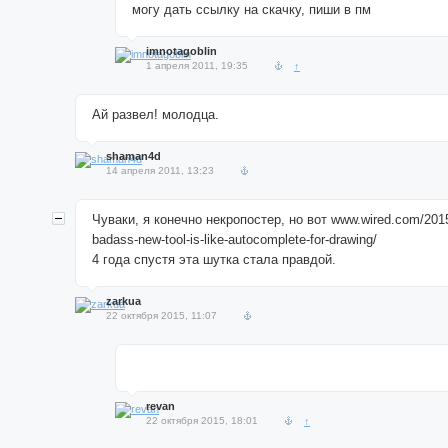
могу дать ссылку на скачку, пиши в пм
imnotagoblin
1 апреля 2011, 19:35
↑
Ай развел! молодца.
shaman4d
14 апреля 2011, 13:23
Чуваки, я конечно некропостер, но вот www.wired.com/2015
badass-new-tool-is-like-autocomplete-for-drawing/
4 года спустя эта шутка стала правдой.
zarkua
22 октября 2015, 11:07
revan
22 октября 2015, 18:01
↑