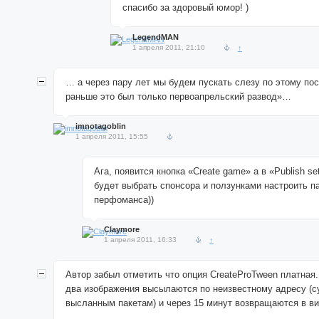
спасибо за здоровый юмор! )
LegendMAN
1 апреля 2011, 21:10
↑
… а через пару лет мы будем пускать слезу по этому пос
раньше это был только первоапрельский развод»…
imnotagoblin
1 апреля 2011, 15:55
Ага, появится кнопка «Create game» а в «Publish se
будет выбрать спонсора и ползунками настроить 
перфоманса))
Claymore
1 апреля 2011, 16:33
↑
Автор забыл отметить что опция CreateProTween платная
два изображения высылаются по неизвестному адресу (с
высланным пакетам) и через 15 минут возвращаются в в