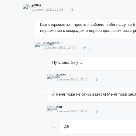
p0lter
1 апреля 2011, 15:16
Все открывается, просто я забанил тебя на сутки (
неуважение к комрадам и первоапрельским розыгр
Claymore
1 апреля 2011, 15:45
↑
Ну слава богу…
p0lter
1 апреля 2011, 15:46
↑
У меня тоже не открывается) Меня тоже заба
z3lf
1 апреля 2011, 16:52
↑
да