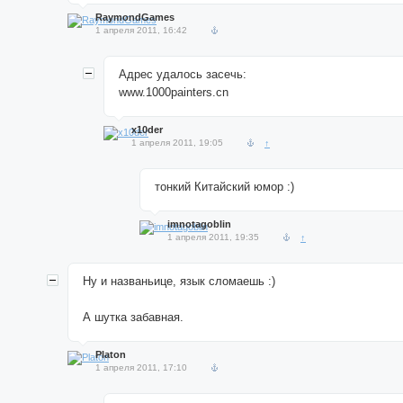
RaymondGames
1 апреля 2011, 16:42
Адрес удалось засечь:
www.1000painters.cn
x10der
1 апреля 2011, 19:05
↑
тонкий Китайский юмор :)
imnotagoblin
1 апреля 2011, 19:35
↑
Ну и названьице, язык сломаешь :)
А шутка забавная.
Platon
1 апреля 2011, 17:10