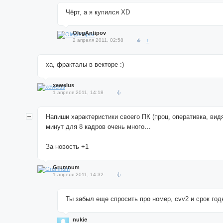
Чёрт, а я купился XD
OlegAntipov
2 апреля 2011, 02:58
↑
ха, фракталы в векторе :)
xewelus
1 апреля 2011, 14:18
Напиши характеристики своего ПК (проц, оперативка, видя
минут для 8 кадров очень много…
За новость +1
Grumnum
1 апреля 2011, 14:32
Ты забыл еще спросить про номер, cvv2 и срок год
nukie