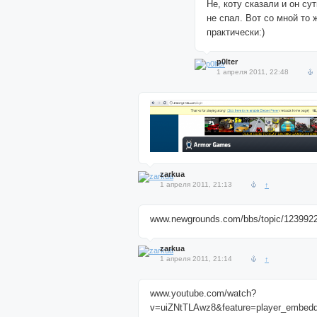
Не, коту сказали и он су
не спал. Вот со мной то 
практически:)
p0lter
1 апреля 2011, 22:48
zarkua
1 апреля 2011, 21:13
↑
www.newgrounds.com/bbs/topic/123992
zarkua
1 апреля 2011, 21:14
↑
www.youtube.com/watch?
v=uiZNtTLAwz8&feature=player_embed