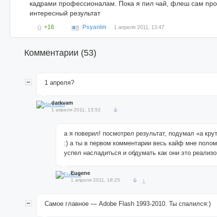
кадрами профессионалам. Пока я пил чай, флеш сам пр
интересный результат
+16
Psyanim
1 апреля 2011, 13:47
Комментарии (
53
)
1 апреля?
darkvam
1 апреля 2011, 13:52
а я поверил! посмотрел результат, подумал «а кру
:) а ты в первом комментарии весь кайф мне полом
успел насладиться и обдумать как они это реализов
Eugene
1 апреля 2011, 18:25
↑
Самое главное — Adobe Flash 1993-2010. Ты спалился:)