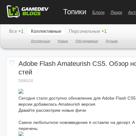
Топики
Блоги
Люди
Акт
Все
+1
Коллективные
Персональные
+1
Интересные
Новые
Обсуждаемые
Лучшие
Adobe Flash Amateurish CS5. Обзор 
стей
Новости
Сегодня стало доступно обновление для Adobe Flash CS5.
версии добавилась Amateurish версия.
Давайте рассмотрим новые фичи.
Самое любопытное нововведение я оставлю на десерт. А 
перечень: