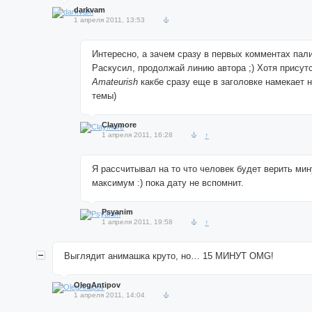
darkvam
1 апреля 2011, 13:53
Интересно, а зачем сразу в первых комментах пал
Раскусил, продолжай линию автора ;) Хотя присут
Amateurish
какбе сразу еще в заголовке намекает 
темы)
Claymore
1 апреля 2011, 16:28
↑
Я рассчитывал на то что человек будет верить мин
максимум :) пока дату не вспомнит.
Psyanim
1 апреля 2011, 19:58
↑
Выглядит анимашка круто, но… 15 МИНУТ OMG!
OlegAntipov
1 апреля 2011, 14:04