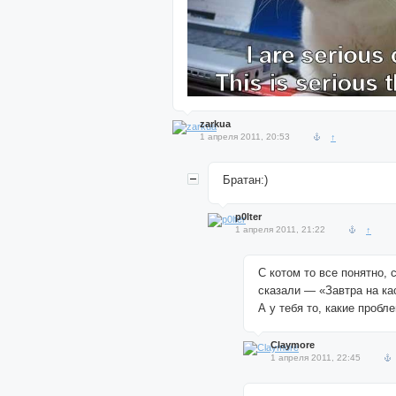
zarkua
1 апреля 2011, 20:53
↑
Братан:)
p0lter
1 апреля 2011, 21:22
↑
С котом то все понятно, 
сказали — «Завтра на ка
А у тебя то, какие пробле
Claymore
1 апреля 2011, 22:45