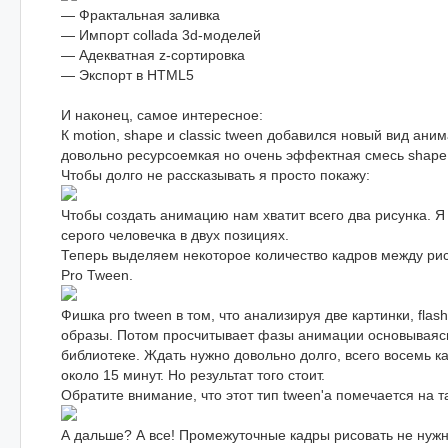
— Фрактальная заливка
— Импорт collada 3d-моделей
— Адекватная z-сортировка
— Экспорт в HTML5
И наконец, самое интересное:
К motion, shape и classic tween добавился новый вид ани
довольно ресурсоемкая но очень эффектная смесь shape 
Чтобы долго не рассказывать я просто покажу:
Чтобы создать анимацию нам хватит всего два рисунка. Я
серого человечка в двух позициях.
Теперь выделяем некоторое количество кадров между рис
Pro Tween.
Фишка pro tween в том, что анализируя две картинки, flas
образы. Потом просчитывает фазы анимации основываяс
библиотеке. Ждать нужно довольно долго, всего восемь к
около 15 минут. Но результат того стоит.
Обратите внимание, что этот тип tween'а помечается на 
А дальше? А все! Промежуточные кадры рисовать не нужн