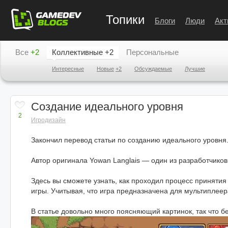
Топики
Блоги
Люди
Акт
Все
+2
Коллективные
+2
Персональные
Интересные
Новые
+2
Обсуждаемые
Лучшие
Создание идеального уровня
2
Игродизайн
Закончил перевод статьи по созданию идеального уровня
Автор оригинала Yowan Langlais — один из разработчиков
Здесь вы сможете узнать, как проходил процесс приняти
игры. Учитывая, что игра предназначена для мультиплеера
В статье довольно много поясняющий картинок, так что б