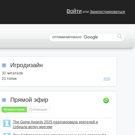
Войти
или
Зарегистрироваться
Игродизайн
32
читателя
21 топик
RSS
Прямой эфир
Комментарии
Публикации
The Game Awards 2025 разочаровала зрителей и
собрала волну критики