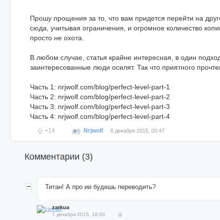
Прошу прощения за то, что вам придется перейти на друго
сюда, учитывая ограничения, и огромное количество копи
просто не охота.
В любом случае, статья крайне интересная, в один подход
заинтересованные люди осилят. Так что приятного прочте
Часть 1: nrjwolf.com/blog/perfect-level-part-1
Часть 2: nrjwolf.com/blog/perfect-level-part-2
Часть 3: nrjwolf.com/blog/perfect-level-part-3
Часть 4: nrjwolf.com/blog/perfect-level-part-4
+14
Nrjwolf
6 декабря 2015, 00:47
Комментарии (
3
)
Титан! А про ии будешь переводить?
zarkua
7 декабря 2015, 18:00