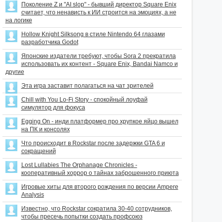
Поколение Z и "AI slop" - бывший директор Square Enix
считает, что ненависть к ИИ строится на эмоциях, а не
на логике
Hollow Knight Silksong в стиле Nintendo 64 глазами
разработчика Godot
Японские издатели требуют, чтобы Sora 2 прекратила
использовать их контент - Square Enix, Bandai Namco и
другие
Эта игра заставит полагаться на чат зрителей
Chill with You Lo-Fi Story - спокойный лоуфай
симулятор для фокуса
Egging On - инди платформер про хрупкое яйцо вышел
на ПК и консолях
Что происходит в Rockstar после задержки GTA 6 и
сокращений
Lost Lullabies The Orphanage Chronicles -
кооперативный хоррор о тайнах заброшенного приюта
Игровые хиты для второго рождения по версии Ampere
Analysis
Известно, что Rockstar сократила 30-40 сотрудников,
чтобы пресечь попытки создать профсоюз