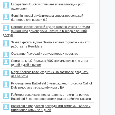
Escape from Duckov отмечает впечатляющий рост
аудитории
Genshin Impact опубликовала список персонажей-
баннеров для версии 6.2
Постапокалиптический шутер Road to Vostok получил
финальную демоверсию накануне выхода в ранний
доступ
Захват крюком в духе Sekiro в новом roguelite - как это
работает в Rewilders
Создание Playdead и запуск первых проектов
Оригинальный Ведьмак 2007 задумывался для игры
одной рукой с пивом
Марк-Алексис Коте уходит из Ubisoft после двадцати
лет работы
Руководитель Battlefield 6 утверждает, что серия Call of
Duty родилась из-за конфликта с EA
Геймеры осваивают нестандартные трюки на релизе
Battlefield 6, превращая огрехи кода в рабочие тактики
Battlefield 6 продается рекордными темпами - более 7
миллионов копий за 5 дней