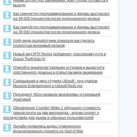
Аниме шутер про заклинания Spell Trigger готовится к
выходу
Как симулятор программирования и фермы выстрелил
на 39 000 процентов после полноценного релиза
Как симулятор программирования и фермы выстрелил
на 39 000 процентов после полноценного релиза
Unity инди разработчики показали как сделать
полностью копаемый рельеф
Новый мод RTX Remix добавляет трассировку пути в
Grand Theft Auto IV
Откройте архипелаг парящих островов и вырастите
собственного дракона в открытом мире выживания
Сокращения в двух студиях Ubisoft - под ударом
Massive Entertainment и Ubisoft RedLynx
Президент Xbox назвала эксклюзивы устаревшей
практикой
Обновление Counter-Strike 2 обрушило стоимость
скинов почти на два миллиарда - игроки спорят о
последствиях для рынка и обычных пользователей
Онлайн появились кадры отмененного
мультиплеерного проекта по God of War