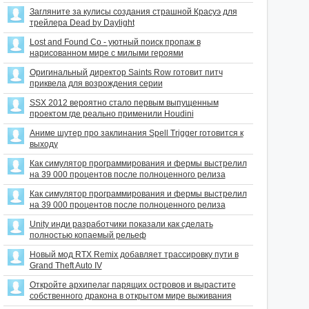
Загляните за кулисы создания страшной Красуэ для
трейлера Dead by Daylight
Lost and Found Co - уютный поиск пропаж в
нарисованном мире с милыми героями
Оригинальный директор Saints Row готовит питч
приквела для возрождения серии
SSX 2012 вероятно стало первым выпущенным
проектом где реально применили Houdini
Аниме шутер про заклинания Spell Trigger готовится к
выходу
Как симулятор программирования и фермы выстрелил
на 39 000 процентов после полноценного релиза
Как симулятор программирования и фермы выстрелил
на 39 000 процентов после полноценного релиза
Unity инди разработчики показали как сделать
полностью копаемый рельеф
Новый мод RTX Remix добавляет трассировку пути в
Grand Theft Auto IV
Откройте архипелаг парящих островов и вырастите
собственного дракона в открытом мире выживания