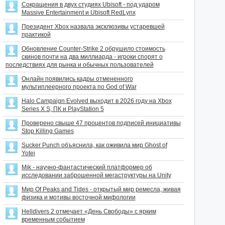
Сокращения в двух студиях Ubisoft - под ударом
Massive Entertainment и Ubisoft RedLynx
Президент Xbox назвала эксклюзивы устаревшей
практикой
Обновление Counter-Strike 2 обрушило стоимость
скинов почти на два миллиарда - игроки спорят о
последствиях для рынка и обычных пользователей
Онлайн появились кадры отмененного
мультиплеерного проекта по God of War
Halo Campaign Evolved выходит в 2026 году на Xbox
Series X S, ПК и PlayStation 5
Проверено свыше 47 процентов подписей инициативы
Stop Killing Games
Sucker Punch объяснила, как оживила мир Ghost of
Yotei
Mik - научно-фантастический платформер об
исследовании заброшенной мегаструктуры на Unity
Мир Of Peaks and Tides - открытый мир ремесла, живая
физика и мотивы восточной мифологии
Helldivers 2 отмечает «День Свободы» с ярким
временным событием