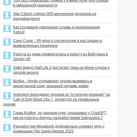
Tiny Golf превращает комнату в мини поле для гольфа
в смешанной реальности
Star Citizen собрал 900 миллионов долларов на
краудфандинге
Как создавали говорящие головы в оригинальном
Fallout
Cave Crave - VR игра о спелеологии в настоящих и
вымышленных пещерахе
Работа из дома превратилась в работу из Вайтрана в
Skyrim VR
Хайп вокруг Half Life 3 достигает пика на фоне слухов о
скором анонсе
Bioflux - Horde отправляет игрока выживать в
карантинной зоне, кишащей ордами зомби
Activision благодарит игроков за "отличную реакцию" на
Call of Duty Black Ops 7, несмотря на провальные
оценки
Глава Krafton, по данным суда, спрашивал у ChatGPT,
как не платить бонусы разработчикам Subnautica 2
Разработчик Megabonk добровольно снимает игру с
номинации The Game Awards 2025