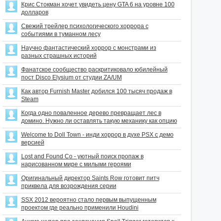
Крис Стокман хочет увидеть цену GTA 6 на уровне 100
долларов
Свежий трейлер психологического хоррора с
событиями в туманном лесу
Научно фантастический хоррор с монстрами из
разных страшных историй
Фанатское сообщество раскритиковало юбилейный
пост Disco Elysium от студии ZA/UM
Как автор Furnish Master добился 100 тысяч продаж в
Steam
Когда одно поваленное дерево превращает лес в
домино. Нужно ли оставлять такую механику как опцию
Welcome to Doll Town - инди хоррор в духе PSX с демо
версией
Lost and Found Co - уютный поиск пропаж в
нарисованном мире с милыми героями
Оригинальный директор Saints Row готовит питч
приквела для возрождения серии
SSX 2012 вероятно стало первым выпущенным
проектом где реально применили Houdini