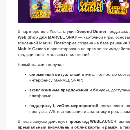
В партнерстве с Xsolla, студия
Second Dinner
представил
Web Shop для MARVEL SNAP
— карточной игры, основа
вселенной Marvel. Платформа создана на базе решения
Mobile Games
и ориентирована на прямое взаимодействи
традиционные магазины приложений.
Новый магазин получил:
фирменный визуальный стиль
, полностью соот
интерфейсу MARVEL SNAP;
эксклюзивные предложения и бонусы
, доступны
платформе;
поддержку LiveOps-мероприятий
, ежедневные н
пропуска, A/B тестирование и аналитику в реально
В честь запуска действует
промокод WEBLAUNCH
, акти
премиальный визуальный облик карты
и
рамку
, а та