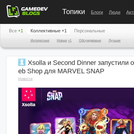
Топики
Блоги
Люди
Акт
Все
+1
Коллективные
+1
Персональные
Интересные
Новые
+1
Обсуждаемые
Лучшие
Xsolla и Second Dinner запустили
eb Shop для MARVEL SNAP
Новости