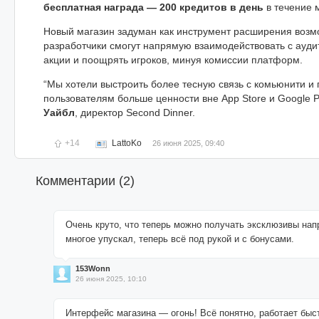
бесплатная награда — 200 кредитов в день
в течение 
Новый магазин задуман как инструмент расширения возм
разработчики смогут напрямую взаимодействовать с ауди
акции и поощрять игроков, минуя комиссии платформ.
“Мы хотели выстроить более тесную связь с комьюнити и
пользователям больше ценности вне App Store и Google P
Уайбл
, директор Second Dinner.
+14
LattoKo
26 июня 2025, 09:40
Комментарии (
2
)
Очень круто, что теперь можно получать эксклюзивы на
многое упускал, теперь всё под рукой и с бонусами.
153Wonn
26 июня 2025, 10:10
Интерфейс магазина — огонь! Всё понятно, работает быст