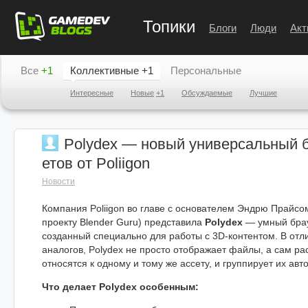
Топики
Блоги
Люди
Акт
Все
+1
Коллективные
+1
Персональные
Интересные
Новые
+1
Обсуждаемые
Лучшие
Polydex — новый универсальный б
етов от Poliigon
Новости
Компания Poliigon во главе с основателем Эндрю Прайсо
проекту Blender Guru) представила
Polydex
— умный брау
созданный специально для работы с 3D-контентом. В отл
аналогов, Polydex не просто отображает файлы, а сам рас
относятся к одному и тому же ассету, и группирует их авт
Что делает Polydex особенным: