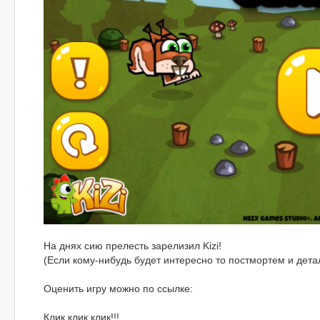
На днях сию прелесть зарелизил Kizi!
(Если кому-нибудь будет интересно то постмортем и детал
Оценить игру можно по ссылке:
Клик клик клик!!!