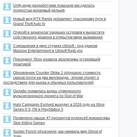
Unity инди разработчики показали как сделать
полностью копаемый рельеф
Новый мод RTX Remix добавляет трассировку пути в
Grand Theft Auto IV
Откройте архипелаг парящих островов и вырастите
собственного дракона в открытом мире выживания
Сокращения в двух студиях Ubisoft - под ударом
Massive Entertainment и Ubisoft RedLynx
Президент Xbox назвала эксклюзивы устаревшей
практикой
Обновление Counter-Strike 2 обрушило стоимость
скинов почти на два миллиарда - игроки спорят о
последствиях для рынка и обычных пользователей
Онлайн появились кадры отмененного
мультиплеерного проекта по God of War
Halo Campaign Evolved выходит в 2026 году на Xbox
Series X S, ПК и PlayStation 5
Проверено свыше 47 процентов подписей инициативы
Stop Killing Games
Sucker Punch объяснила, как оживила мир Ghost of
Yotei