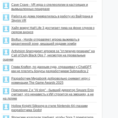
Cave Crave - VR игра о спелеологии в настоящих и
вымышленных пещерахе
Работа из дома превратилась в работу из Вайтрана в
Skyrim VR
Хайп вокруг Half Life 3 достигает пика на фоне слухов о
скором анонсе
Bioflux - Horde отправляет игрока выживать в
карантинной зоне, кишащей ордами зомби
Activision благодарит игроков за "отличную реакцию" на
Call of Duty Black Ops 7, несмотря на провальные
оценки
Глава Krafton, по данным суда, спрашивал у ChatGPT,
как не платить бонусы разработчикам Subnautica 2
Разработчик Megabonk добровольно снимает игру с
номинации The Game Awards 2025
Поколение Z и "AI slop" - бывший директор Square Enix
считает, что ненависть к ИИ строится на эмоциях, а не
на логике
Hollow Knight Silksong в стиле Nintendo 64 глазами
разработчика Godot
Японские издатели требуют, чтобы Sora 2 прекратила