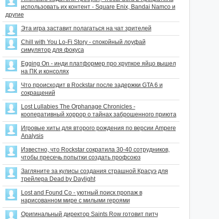
использовать их контент - Square Enix, Bandai Namco и
другие
Эта игра заставит полагаться на чат зрителей
Chill with You Lo-Fi Story - спокойный лоуфай
симулятор для фокуса
Egging On - инди платформер про хрупкое яйцо вышел
на ПК и консолях
Что происходит в Rockstar после задержки GTA 6 и
сокращений
Lost Lullabies The Orphanage Chronicles -
кооперативный хоррор о тайнах заброшенного приюта
Игровые хиты для второго рождения по версии Ampere
Analysis
Известно, что Rockstar сократила 30-40 сотрудников,
чтобы пресечь попытки создать профсоюз
Загляните за кулисы создания страшной Красуэ для
трейлера Dead by Daylight
Lost and Found Co - уютный поиск пропаж в
нарисованном мире с милыми героями
Оригинальный директор Saints Row готовит питч