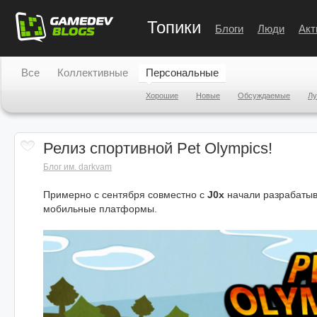
Топики
Блоги
Люди
Акт
Все
Коллективные
Персональные
Хорошие
Новые
Обсуждаемые
Л
Релиз спортивной Pet Olympics!
Блог им. darkvam
Примерно с сентября совместно с
J0x
начали разрабатыв
мобильные платформы.