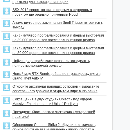
приквела для возрождения серии
SSX 2012 вероятно стало первым выпущенным
проектом где реально применили Houdini
Аниме шутер про заклинания Spell Trigger готовится к
выходу
Как симулятор программирования и фермы выстрелил
на 39 000 процентов после полноценного релиза
Как симулятор программирования и фермы выстрелил
на 39 000 процентов после полноценного релиза
Unity инди разработчики показали как сделать
полностью копаемый рельеф
Новый мод RTX Remix добавляет трассировку пути в
Grand Theft Auto IV
Откройте архипелаг парящих островов и вырастите
собственного дракона в открытом мире выживания
Сокращения в двух студиях Ubisoft - под ударом
Massive Entertainment и Ubisoft RedLynx
Президент Xbox назвала эксклюзивы устаревшей
практикой
Обновление Counter-Strike 2 обрушило стоимость
скинов почти на два миллиарда - игроки спорят о