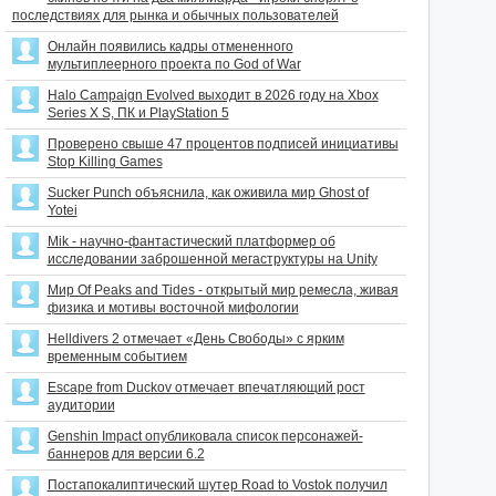
последствиях для рынка и обычных пользователей
Онлайн появились кадры отмененного
мультиплеерного проекта по God of War
Halo Campaign Evolved выходит в 2026 году на Xbox
Series X S, ПК и PlayStation 5
Проверено свыше 47 процентов подписей инициативы
Stop Killing Games
Sucker Punch объяснила, как оживила мир Ghost of
Yotei
Mik - научно-фантастический платформер об
исследовании заброшенной мегаструктуры на Unity
Мир Of Peaks and Tides - открытый мир ремесла, живая
физика и мотивы восточной мифологии
Helldivers 2 отмечает «День Свободы» с ярким
временным событием
Escape from Duckov отмечает впечатляющий рост
аудитории
Genshin Impact опубликовала список персонажей-
баннеров для версии 6.2
Постапокалиптический шутер Road to Vostok получил