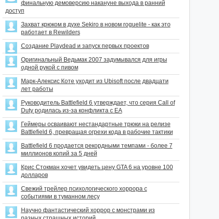
финальную демоверсию накануне выхода в ранний
доступ
Захват крюком в духе Sekiro в новом roguelite - как это
работает в Rewilders
Создание Playdead и запуск первых проектов
Оригинальный Ведьмак 2007 задумывался для игры
одной рукой с пивом
Марк-Алексис Коте уходит из Ubisoft после двадцати
лет работы
Руководитель Battlefield 6 утверждает, что серия Call of
Duty родилась из-за конфликта с EA
Геймеры осваивают нестандартные трюки на релизе
Battlefield 6, превращая огрехи кода в рабочие тактики
Battlefield 6 продается рекордными темпами - более 7
миллионов копий за 5 дней
Крис Стокман хочет увидеть цену GTA 6 на уровне 100
долларов
Свежий трейлер психологического хоррора с
событиями в туманном лесу
Научно фантастический хоррор с монстрами из
разных страшных историй