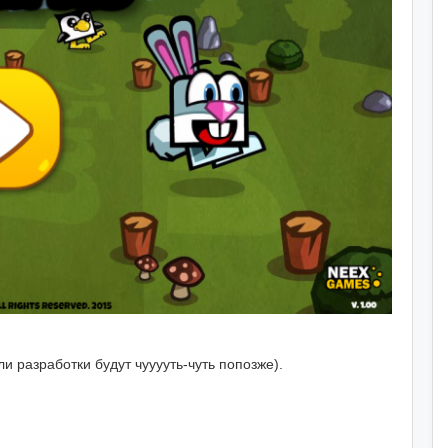
и разработки будут чууууть-чуть попозже).