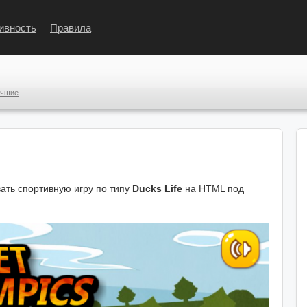
ивность
Правила
учшие
ать спортивную игру по типу
Ducks Life
на HTML под