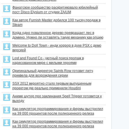
Фанатское сообщество раскритиковало юбилейный
пост Disco Elysium от студии ZA/UM
Как автор Furnish Master добился 100 тысяч продаж в
Steam
Когда одно поваленное дерево превращает лес в
домино. Нужно ли оставлять такую механику как опцию
Welcome to Doll Town - инди хоррор в духе PSX с демо
версией
Lost and Found Co - уютный поиск пропаж в
нарисованном мире с милыми героями
Оригинальный директор Saints Row готовит питч
приквела для возрождения серии
SSX 2012 вероятно стало первым выпущенным
проектом где реально применили Houdini
Аниме шутер про заклинания Spell Trigger готовится к
выходу
Как симулятор программирования и фермы выстрелил
на 39 000 процентов после полноценного релиза
Как симулятор программирования и фермы выстрелил
на 39 000 процентов после полноценного релиза