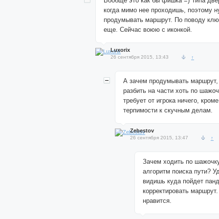
Вообще это как бы фишка =) Типа две
когда мимо нее проходишь, поэтому 
продумывать маршрут. По поводу кл
еще. Сейчас воюю с иконкой.
Luxorix
26 сентября 2015, 13:43
↑
А зачем продумывать маршрут,
разбить на части хоть по шажоч
требует от игрока ничего, кром
терпимости к скучным делам.
Zebestov
26 сентября 2015, 13:47
↑
Зачем ходить по шажочку
алгоритм поиска пути? У
видишь куда пойдет пан
корректировать маршрут.
нравится.