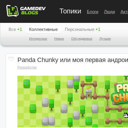
Топики
Блоги
Люди
Акт
Все
+1
Коллективные
Персональные
+1
Интересные
Новые
Обсуждаемые
Лучшие
Panda Chunky или моя первая андрои
Разработка