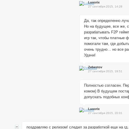
Luxorix
27 сентября 2015, 14:28
Да, так определенно луч
Но на будущее, все же, 
разрабатывать F2P гейм
игр так, чтобы платные 
помогали там, где добыт
очень трудно… но все ра
Удачи!
Zebestov
27 сентября 2015, 19:51
Полностью согласен. Пе
комом) В будущем поста
допускать подобных кон
Luxorix
27 сентября 2015, 20:01
поздравляю с релизом! следил за разработкой еще на гд