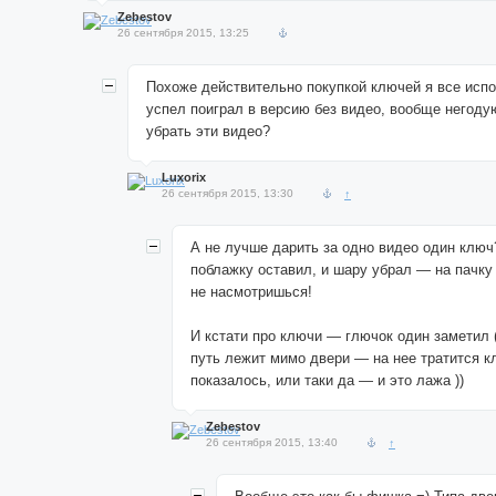
Zebestov
26 сентября 2015, 13:25
Похоже действительно покупкой ключей я все испор
успел поиграл в версию без видео, вообще негоду
убрать эти видео?
Luxorix
26 сентября 2015, 13:30
↑
А не лучше дарить за одно видео один ключ
поблажку оставил, и шару убрал — на пачку
не насмотришься!
И кстати про ключи — глючок один заметил 
путь лежит мимо двери — на нее тратится к
показалось, или таки да — и это лажа ))
Zebestov
26 сентября 2015, 13:40
↑