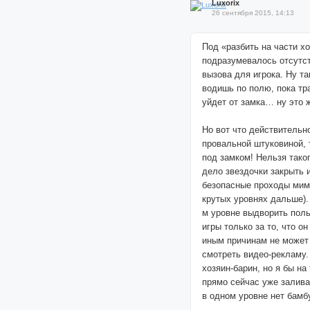
Luxorix
26 сентября 2015, 14:13
Под «разбить на части х
подразумевалось отсутст
вызова для игрока. Ну та
водишь по полю, пока тр
уйдет от замка… ну это 
Но вот что действительн
провальной штуковиной, 
под замком! Нельзя тако
дело звездочки закрыть и
безопасные проходы мим
крутых уровнях дальше).
м уровне выдворить поль
игры только за то, что он
иным причинам не может 
смотреть видео-рекламу. 
хозяин-барин, но я бы на
прямо сейчас уже залива
в одном уровне нет бамб