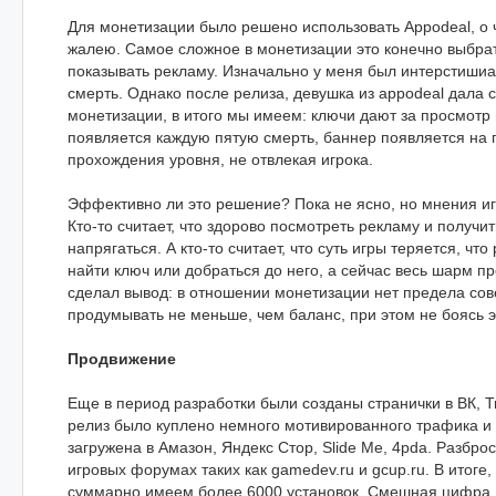
Для монетизации было решено использовать Appodeal, о 
жалею. Самое сложное в монетизации это конечно выбрать
показывать рекламу. Изначально у меня был интерстиши
смерть. Однако после релиза, девушка из appodeal дала 
монетизации, в итого мы имеем: ключи дают за просмотр
появляется каждую пятую смерть, баннер появляется на 
прохождения уровня, не отвлекая игрока.
Эффективно ли это решение? Пока не ясно, но мнения иг
Кто-то считает, что здорово посмотреть рекламу и получит
напрягаться. А кто-то считает, что суть игры теряется, чт
найти ключ или добраться до него, а сейчас весь шарм пр
сделал вывод: в отношении монетизации нет предела сов
продумывать не меньше, чем баланс, при этом не боясь 
Продвижение
Еще в период разработки были созданы странички в ВК, Т
релиз было куплено немного мотивированного трафика и 
загружена в Амазон, Яндекс Стор, Slide Me, 4pda. Разбро
игровых форумах таких как gamedev.ru и gcup.ru. В итоге,
суммарно имеем более 6000 установок. Смешная цифра, 