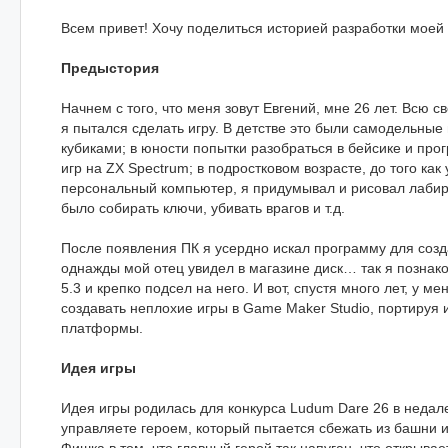
Всем привет! Хочу поделиться историей разработки моей
Предыстория
Начнем с того, что меня зовут Евгений, мне 26 лет. Всю 
я пытался сделать игру. В детстве это были самодельные
кубиками; в юности попытки разобраться в бейсике и про
игр на ZX Spectrum; в подростковом возрасте, до того как
персональный компьютер, я придумывал и рисовал лабир
было собирать ключи, убивать врагов и т.д.
После появления ПК я усердно искал программу для созда
однажды мой отец увидел в магазине диск… так я позна
5.3 и крепко подсел на него. И вот, спустя много лет, у м
создавать неплохие игры в Game Maker Studio, портируя 
платформы.
Идея игры
Идея игры родилась для конкурса Ludum Dare 26 в недал
управляете героем, который пытается сбежать из башни и