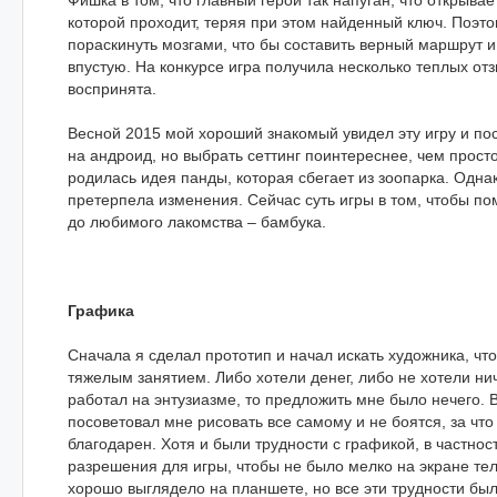
Фишка в том, что главный герой так напуган, что открыва
которой проходит, теряя при этом найденный ключ. Поэто
пораскинуть мозгами, что бы составить верный маршрут и
впустую. На конкурсе игра получила несколько теплых от
воспринята.
Весной 2015 мой хороший знакомый увидел эту игру и по
на андроид, но выбрать сеттинг поинтереснее, чем просто
родилась идея панды, которая сбегает из зоопарка. Одна
претерпела изменения. Сейчас суть игры в том, чтобы по
до любимого лакомства – бамбука.
Графика
Сначала я сделал прототип и начал искать художника, чт
тяжелым занятием. Либо хотели денег, либо не хотели ниче
работал на энтузиазме, то предложить мне было нечего. 
посоветовал мне рисовать все самому и не боятся, за что
благодарен. Хотя и были трудности с графикой, в частнос
разрешения для игры, чтобы не было мелко на экране те
хорошо выглядело на планшете, но все эти трудности б