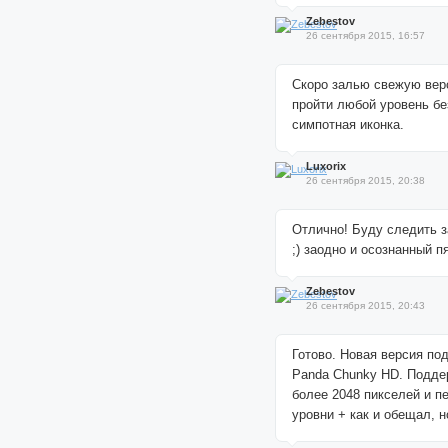
Zebestov
26 сентября 2015, 16:57
Скоро залью свежую вер
пройти любой уровень бе
симпотная иконка.
Luxorix
26 сентября 2015, 20:38
Отлично! Буду следить 
;) заодно и осознанный п
Zebestov
26 сентября 2015, 20:43
Готово. Новая версия по
Panda Chunky HD. Подде
более 2048 пикселей и п
уровни + как и обещал, н