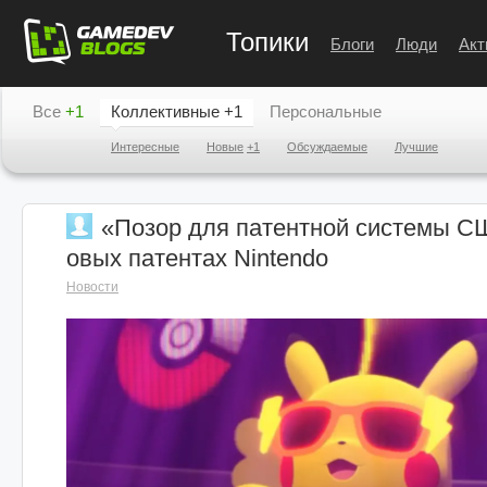
Топики
Блоги
Люди
Акт
Все
+1
Коллективные
+1
Персональные
Интересные
Новые
+1
Обсуждаемые
Лучшие
«Позор для патентной системы СШ
овых патентах Nintendo
Новости