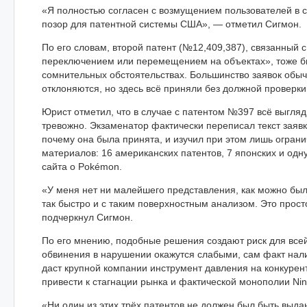
«Я полностью согласен с возмущением пользователей в с
позор для патентной системы США», — отметил Сигмон.
По его словам, второй патент (№12,409,387), связанный 
переключением или перемещением на объектах», тоже б
сомнительных обстоятельствах. Большинство заявок обыч
отклоняются, но здесь всё приняли без должной проверки
Юрист отметил, что в случае с патентом №397 всё выгля
тревожно. Экзаменатор фактически переписал текст заяв
почему она была принята, и изучил при этом лишь огран
материалов: 16 американских патентов, 7 японских и одн
сайта о Pokémon.
«У меня нет ни малейшего представления, как можно бы
так быстро и с таким поверхностным анализом. Это прос
подчеркнул Сигмон.
По его мнению, подобные решения создают риск для всей
обвинения в нарушении окажутся слабыми, сам факт нали
даст крупной компании инструмент давления на конкурен
привести к стагнации рынка и фактической монополии Nin
«Ни один из этих трёх патентов не должен был быть выда