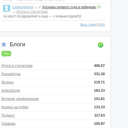
Lampogolovii
→
Хроника первого года в геймдеве
20
→
Итоги и статистика
ты крут! поздравляю! а еще — с новым годом!)))
Весь эфир
|
RSS
Блоги
Топ
Итоги и статистика
406.57
Разработка
331.30
Релизы
219.71
ActionScript
183.33
Встречи, конференции
151.81
Казино на рубли
133.33
Подкаст
117.63
Графика
105.97