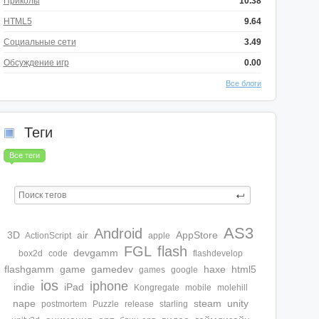
Приколы
10.38
HTML5
9.64
Социальные сети
3.49
Обсуждение игр
0.00
Все блоги
Теги
Все теги
AS3
Android
3D
air
AppStore
ActionScript
apple
FGL
flash
devgamm
box2d
code
flashdevelop
flashgamm
game
gamedev
haxe
html5
games
google
ios
iphone
indie
iPad
Kongregate
mobile
molehill
nape
steam
unity
postmortem
Puzzle
release
starling