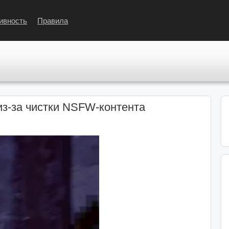
ивность
Правила
 из-за чистки NSFW-контента