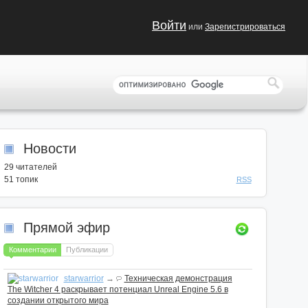
Войти
или
Зарегистрироваться
Новости
29
читателей
51 топик
RSS
Прямой эфир
Комментарии
Публикации
starwarrior
→
Техническая демонстрация
The Witcher 4 раскрывает потенциал Unreal Engine 5.6 в
создании открытого мира