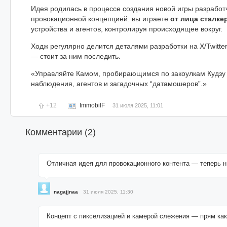
Идея родилась в процессе создания новой игры разрабо
провокационной концепцией: вы играете
от лица сталке
устройства и агентов, контролируя происходящее вокруг.
Ходж регулярно делится деталями разработки на X/Twitt
— стоит за ним последить.
«Управляйте Камом, пробирающимся по закоулкам Кудзу 
наблюдения, агентов и загадочных “датамошеров”.»
+12
ImmobilF
31 июля 2025, 11:01
Комментарии (
2
)
Отличная идея для провокационного контента — теперь ни
nagajjnaa
31 июля 2025, 11:30
Концепт с пикселизацией и камерой слежения — прям как