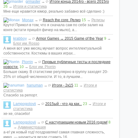
grmaster
→
Итоги конца 2014го - всего 2015го
26
→
Итоги и статистика
Мне еще нравится юмор, реально забавно всё сделано :)
Monax
→
Reach the core. Релиз
15
→
Релизы
Круто! Прикол в том, что я сначала сам по себе залип на
конге (кстати пришёл фичер на мыло), а...
krabboy
→
Armor Games → 2015 Game of the Year
9
→
Блог им. Rosso
А меня вот уже месяц мучает вопрос интеллектуальной
собственности. Костюмы в ваших играх...
Plorrin
→
Первые публичные тесты и последние
новости.
10
→
Блог им. Plorrin
Больше скажу. В статистике регулярно в группу заходят 20-
25% от общей численности. И то, в лучшем...
hanuman
→
Итоги - 2к15
11
→
Итоги и
статистика
Спасибо за репорт.
Lampogolovii
→
2015ый - что да как...
23
→
Итоги и
статистика
хе-хе, спасибо!
Lampogolovii
→
С наступающим новым 2016 годом!
8
→
Администрация
а-е! уж новый год! поздравляю! самая главная сложность,
имхо, — научиться везде ставить 16...