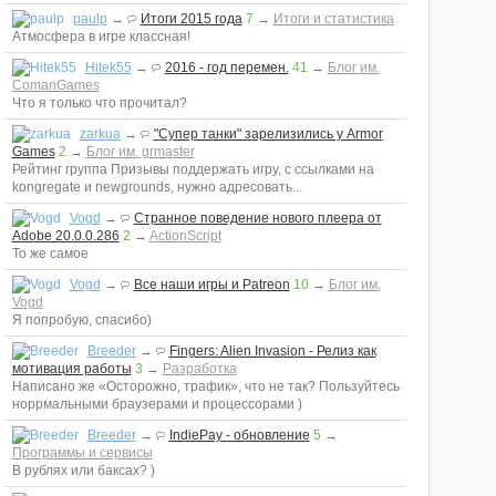
paulp
→
Итоги 2015 года
7
→
Итоги и статистика
Атмосфера в игре классная!
Hitek55
→
2016 - год перемен.
41
→
Блог им.
ComanGames
Что я только что прочитал?
zarkua
→
"Супер танки" зарелизились у Armor
Games
2
→
Блог им. grmaster
Рейтинг группа Призывы поддержать игру, с ссылками на
kongregate и newgrounds, нужно адресовать...
Vogd
→
Странное поведение нового плеера от
Adobe 20.0.0.286
2
→
ActionScript
То же самое
Vogd
→
Все наши игры и Patreon
10
→
Блог им.
Vogd
Я попробую, спасибо)
Breeder
→
Fingers: Alien Invasion - Релиз как
мотивация работы
3
→
Разработка
Написано же «Осторожно, трафик», что не так? Пользуйтесь
норрмальными браузерами и процессорами )
Breeder
→
IndiePay - обновление
5
→
Программы и сервисы
В рублях или баксах? )