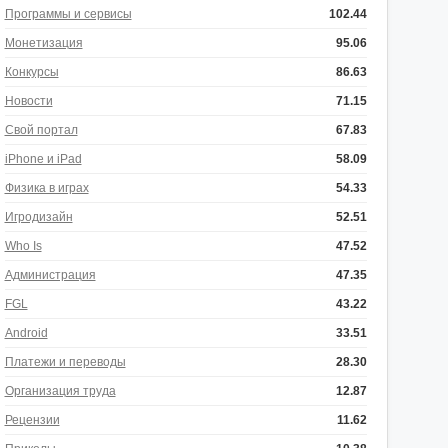
Программы и сервисы
102.44
Монетизация
95.06
Конкурсы
86.63
Новости
71.15
Свой портал
67.83
iPhone и iPad
58.09
Физика в играх
54.33
Игродизайн
52.51
Who Is
47.52
Администрация
47.35
FGL
43.22
Android
33.51
Платежи и переводы
28.30
Организация труда
12.87
Рецензии
11.62