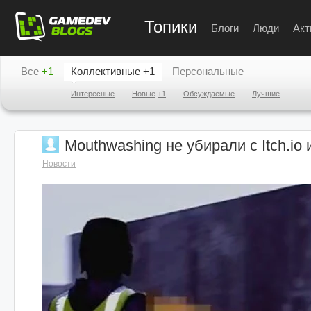
Топики
Блоги
Люди
Акт
Все
+1
Коллективные
+1
Персональные
Интересные
Новые
+1
Обсуждаемые
Лучшие
Mouthwashing не убирали с Itch.io
Новости