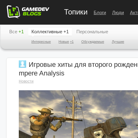
Топики
Блоги
Люди
Акт
Все
+1
Коллективные
+1
Персональные
Интересные
Новые
+1
Обсуждаемые
Лучшие
Игровые хиты для второго рожден
mpere Analysis
Новости