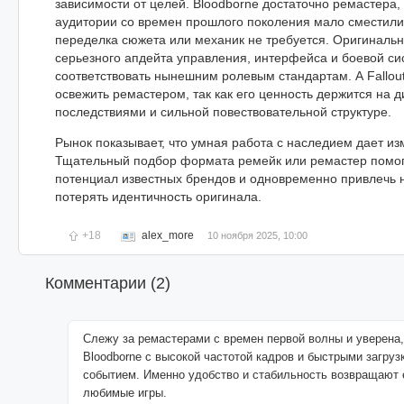
зависимости от целей. Bloodborne достаточно ремастера,
аудитории со времен прошлого поколения мало сместили
переделка сюжета или механик не требуется. Оригинальны
серьезного апдейта управления, интерфейса и боевой си
соответствовать нынешним ролевым стандартам. А Fallou
освежить ремастером, так как его ценность держится на д
последствиями и сильной повествовательной структуре.
Рынок показывает, что умная работа с наследием дает из
Тщательный подбор формата ремейк или ремастер помог
потенциал известных брендов и одновременно привлечь н
потерять идентичность оригинала.
+18
alex_more
10 ноября 2025, 10:00
Комментарии (
2
)
Слежу за ремастерами с времен первой волны и уверена,
Bloodborne с высокой частотой кадров и быстрыми загруз
событием. Именно удобство и стабильность возвращают 
любимые игры.