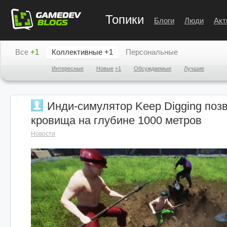
Топики
Блоги
Люди
Акт
Все
+1
Коллективные
+1
Персональные
Интересные
Новые
+1
Обсуждаемые
Лучшие
Инди-симулятор Keep Digging позв
кровища на глубине 1000 метров
Новости