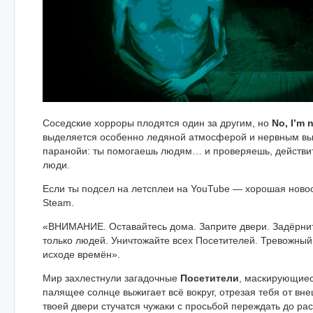
Соседские хорроры плодятся один за другим, но
No, I’m 
выделяется особенно ледяной атмосферой и нервным вы
паранойи: ты помогаешь людям… и проверяешь, действи
люди.
Если ты подсел на летсплеи на YouTube — хорошая новост
Steam.
«ВНИМАНИЕ. Оставайтесь дома. Заприте двери. Задёрни
только людей. Уничтожайте всех Посетителей. Тревожный
исходе времён».
Мир захлестнули загадочные
Посетители
, маскирующиес
палящее солнце выжигает всё вокруг, отрезая тебя от вне
твоей двери стучатся чужаки с просьбой переждать до рас