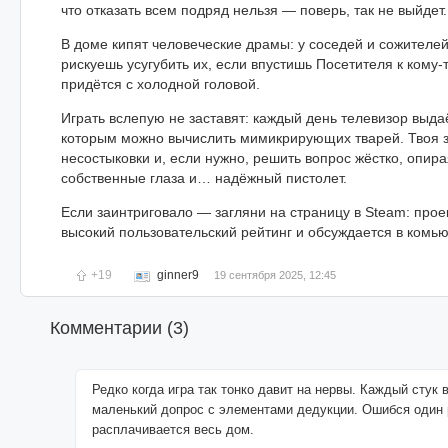
что отказать всем подряд нельзя — поверь, так не выйдет.
В доме кипят человеческие драмы: у соседей и сожителей
рискуешь усугубить их, если впустишь Посетителя к кому-т
придётся с холодной головой.
Играть вслепую не заставят: каждый день телевизор выда
которым можно вычислить мимикрирующих тварей. Твоя 
несостыковки и, если нужно, решить вопрос жёстко, опира
собственные глаза и… надёжный пистолет.
Если заинтриговало — загляни на страницу в Steam: прое
высокий пользовательский рейтинг и обсуждается в комью
+19
ginner9
19 сентября 2025, 12:45
Комментарии (
3
)
Редко когда игра так тонко давит на нервы. Каждый стук 
маленький допрос с элементами дедукции. Ошибся один
расплачивается весь дом.