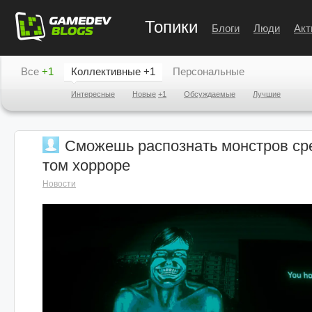
Топики
Блоги
Люди
Акт
Все
+1
Коллективные
+1
Персональные
Интересные
Новые
+1
Обсуждаемые
Лучшие
Сможешь распознать монстров сре
том хорроре
Новости