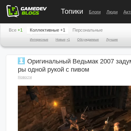
Топики
Блоги
Люди
Акт
Все
+1
Коллективные
+1
Персональные
Интересные
Новые
+1
Обсуждаемые
Лучшие
Оригинальный Ведьмак 2007 заду
ры одной рукой с пивом
Новости