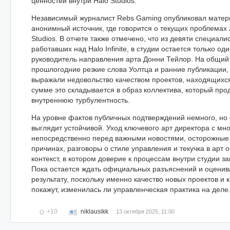
ценностей внутри Halo Studios.
Независимый журналист Rebs Gaming опубликовал матери
анонимный источник, где говорится о текущих проблемах 
Studios. В отчете также отмечено, что из девяти специали
работавших над Halo Infinite, в студии остается только о
руководитель направления арта Донни Тейлор. На общи
прошлогодние резкие слова Уолтца и ранние публикации, 
выражали недовольство качеством проектов, находящихся
сумме это складывается в образ коллектива, который пр
внутреннюю турбулентность.
На уровне фактов публичных подтверждений немного, но 
выглядит устойчивой. Уход ключевого арт директора с м
непосредственно перед важными новостями, осторожные
причинах, разговоры о стиле управления и текучка в арт
контекст, в котором доверие к процессам внутри студии з
Пока остается ждать официальных разъяснений и оценив
результату, поскольку именно качество новых проектов и 
покажут, изменилась ли управленческая практика на деле
+10
niklausikk
13 октября 2025, 11:00