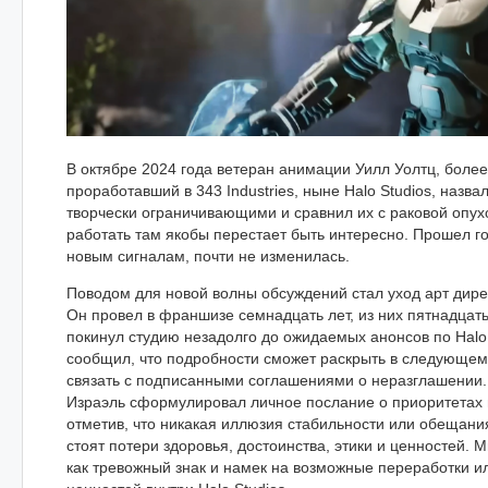
В октябре 2024 года ветеран анимации Уилл Уолтц, более
проработавший в 343 Industries, ныне Halo Studios, назва
творчески ограничивающими и сравнил их с раковой опухо
работать там якобы перестает быть интересно. Прошел год
новым сигналам, почти не изменилась.
Поводом для новой волны обсуждений стал уход арт дире
Он провел в франшизе семнадцать лет, из них пятнадцать 
покинул студию незадолго до ожидаемых анонсов по Halo.
сообщил, что подробности сможет раскрыть в следующем 
связать с подписанными соглашениями о неразглашении. 
Израэль сформулировал личное послание о приоритетах и
отметив, что никакая иллюзия стабильности или обещания
стоят потери здоровья, достоинства, этики и ценностей. 
как тревожный знак и намек на возможные переработки и