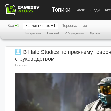
Топики
Блоги
Люди
Акт
Все
+1
Коллективные
+1
Персональные
Интересные
Новые
+1
Обсуждаемые
Лучшие
В Halo Studios по прежнему говор
с руководством
Новости