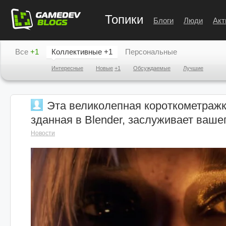
Топики
Блоги
Люди
Акт
Все
+1
Коллективные
+1
Персональные
Интересные
Новые
+1
Обсуждаемые
Лучшие
Эта великолепная короткометражка
зданная в Blender, заслуживает ваше
Новости