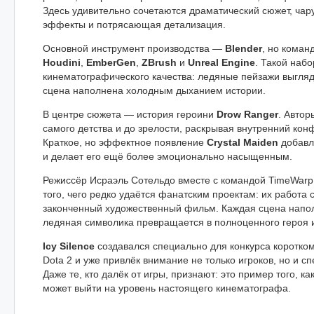
Здесь удивительно сочетаются драматический сюжет, ча
эффекты и потрясающая детализация.
Основной инструмент производства —
Blender
, но коман
Houdini
,
EmberGen
,
ZBrush
и
Unreal Engine
. Такой набо
кинематографического качества: ледяные пейзажи выгляд
сцена наполнена холодным дыханием истории.
В центре сюжета — история героини
Drow Ranger
. Автор
самого детства и до зрелости, раскрывая внутренний конф
Краткое, но эффектное появление
Crystal Maiden
добавл
и делает его ещё более эмоционально насыщенным.
Режиссёр Исраэль Сотельдо вместе с командой TimeWarp 
того, чего редко удаётся фанатским проектам: их работа 
законченный художественный фильм. Каждая сцена напо
ледяная символика превращается в полноценного героя 
Icy Silence
создавался специально для конкурса коротк
Dota 2 и уже привлёк внимание не только игроков, но и с
Даже те, кто далёк от игры, признают: это пример того, к
может выйти на уровень настоящего кинематографа.