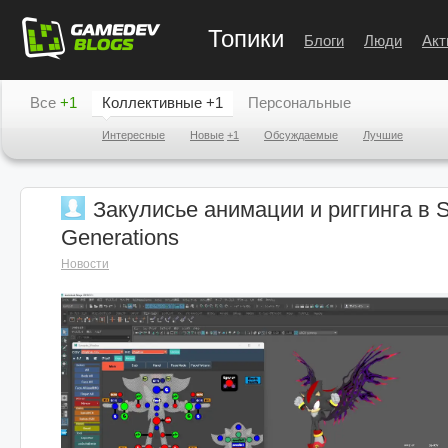
Топики
Блоги
Люди
Акт
Все
+1
Коллективные
+1
Персональные
Интересные
Новые
+1
Обсуждаемые
Лучшие
Закулисье анимации и риггинга в 
Generations
Новости