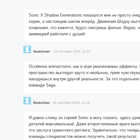
Sonic X Shadow Generations показался мне не просто оч
серии, а настоящим шагом вперёд. Движения Шэдоу выгл
плавными, что кажется, будто смотришь фильм. Видно, ч
анимацией работали с душой.
VaultJester
18 сентября 2025, 11:00
Особенно впечатлило, как в игре реализованы эффекты.
пространство выглядит круто и необычно, прям чувствуеш
находишься внутри другой реальности. За это отдельное
команде Sega.
ShekirZum
18 сентября 2025, 11:19
Я давно слежу за серией Sonic и могу сказать: здесь уро
деталей максимальный. Даже второстепенные враги выгл
это заслуга грамотного риггинга. Удивительно, что тепер
команды специалистов можно получить такой результат.