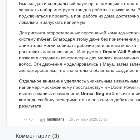
Был создан и специальный лаунчер, с помощью которого 
запускать набор инструментов для работы с движением. 
подключаться к проекту, а при работе из дома достаточно
локально и запускать напрямую.
Для риггинга второстепенных персонажей команда испол
систему
mGear
. Благодаря этому даже без привлечения у
аниматоры могли собирать рабочие риги автоматически –
расставить направляющие. Инструмент
Dream Wall Picke
позволял создавать контроллеры для мелких динамичных
волос. Эти движения моделировались в Maya, затем запе
экспортировались, что значительно облегчало создание в
Отдельное внимание уделялось уникальным визуальным
например, «искажённому пространству» и «Doom Power».
использовались возможности
Unreal Engine 5
в сочетани
команде свободу экспериментов и позволило добиться в
результата.
+5
multimans
18 сентября 2025, 10:30
Комментарии (
3
)