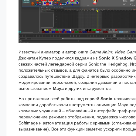
Известный аниматор и автор книги
Game Anim: Video Game
Джонатан Купер поделился кадрами из
Sonic X Shadow G
свежих частей легендарной серии Sonic the Hedgehog. Иг
положительных отзывов, а для фанатов было особенно инт
создавалось путешествие Шэдоу. В интервью разработчик
моделировании персонажей, создании движений и постан
использованием
Maya
и других инструментов.
На протяжении всей работы над серией
Sonic
технически
компании дорабатывали инструменты анимации Maya под
ключевых улучшений – обновлённый интерфейс граф-ред
переключение режимов отображения, поддержка числовог
Softimage и автоматизация работы с кривыми (сглаживани
выравнивание). Все эти функции заметно ускорили проце