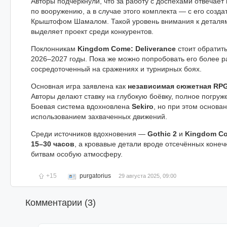
Авторы подчеркнули, что за работу с доспехами отвечает 
по вооружению, а в случае этого комплекта — с его соз
Крыштoфом Шамалом. Такой уровень внимания к деталям 
выделяет проект среди конкурентов.
Поклонникам
Kingdom Come: Deliverance
стоит обратит
2026–2027 годы. Пока же можно попробовать его более
сосредоточенный на сражениях и турнирных боях.
Основная игра заявлена как
независимая сюжетная RP
Авторы делают ставку на глубокую боёвку, полное погруж
Боевая система вдохновлена
Sekiro
, но при этом основа
использованием захваченных движений.
Среди источников вдохновения —
Gothic 2
и
Kingdom Co
15–30 часов
, а кровавые детали вроде отсечённых конеч
битвам особую атмосферу.
+15
purgatorius
29 августа 2025, 09:00
Комментарии (
3
)