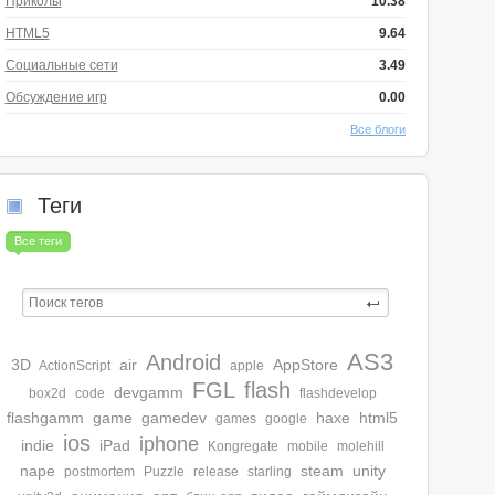
Приколы
10.38
HTML5
9.64
Социальные сети
3.49
Обсуждение игр
0.00
Все блоги
Теги
Все теги
AS3
Android
3D
air
AppStore
ActionScript
apple
FGL
flash
devgamm
box2d
code
flashdevelop
flashgamm
game
gamedev
haxe
html5
games
google
ios
iphone
indie
iPad
Kongregate
mobile
molehill
nape
steam
unity
postmortem
Puzzle
release
starling