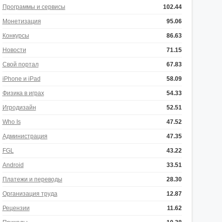
Программы и сервисы
102.44
Монетизация
95.06
Конкурсы
86.63
Новости
71.15
Свой портал
67.83
iPhone и iPad
58.09
Физика в играх
54.33
Игродизайн
52.51
Who Is
47.52
Администрация
47.35
FGL
43.22
Android
33.51
Платежи и переводы
28.30
Организация труда
12.87
Рецензии
11.62