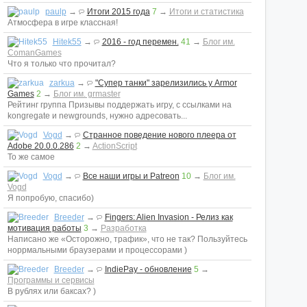
paulp
→
Итоги 2015 года
7
→
Итоги и статистика
Атмосфера в игре классная!
Hitek55
→
2016 - год перемен.
41
→
Блог им.
ComanGames
Что я только что прочитал?
zarkua
→
"Супер танки" зарелизились у Armor
Games
2
→
Блог им. grmaster
Рейтинг группа Призывы поддержать игру, с ссылками на
kongregate и newgrounds, нужно адресовать...
Vogd
→
Странное поведение нового плеера от
Adobe 20.0.0.286
2
→
ActionScript
То же самое
Vogd
→
Все наши игры и Patreon
10
→
Блог им.
Vogd
Я попробую, спасибо)
Breeder
→
Fingers: Alien Invasion - Релиз как
мотивация работы
3
→
Разработка
Написано же «Осторожно, трафик», что не так? Пользуйтесь
норрмальными браузерами и процессорами )
Breeder
→
IndiePay - обновление
5
→
Программы и сервисы
В рублях или баксах? )