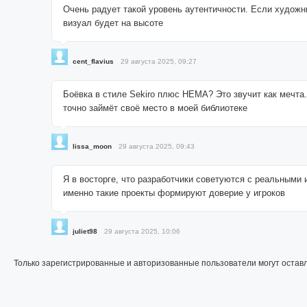
Очень радует такой уровень аутентичности. Если художн
визуал будет на высоте
cent_flavius
29 августа 2025, 09:27
Боёвка в стиле Sekiro плюс HEMA? Это звучит как мечта.
точно займёт своё место в моей библиотеке
lissa_moon
29 августа 2025, 09:43
Я в восторге, что разработчики советуются с реальными 
именно такие проекты формируют доверие у игроков
juliet98
29 августа 2025, 10:06
Только зарегистрированные и авторизованные пользователи могут остав