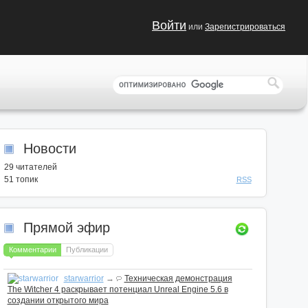
Войти
или
Зарегистрироваться
Новости
29
читателей
51 топик
RSS
Прямой эфир
Комментарии
Публикации
starwarrior
→
Техническая демонстрация
The Witcher 4 раскрывает потенциал Unreal Engine 5.6 в
создании открытого мира