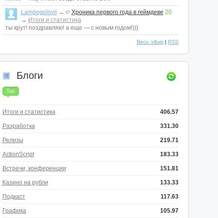
Lampogolovii
→
Хроника первого года в геймдеве
20
→
Итоги и статистика
ты крут! поздравляю! а еще — с новым годом!)))
Весь эфир
|
RSS
Блоги
Топ
Итоги и статистика
406.57
Разработка
331.30
Релизы
219.71
ActionScript
183.33
Встречи, конференции
151.81
Казино на рубли
133.33
Подкаст
117.63
Графика
105.97