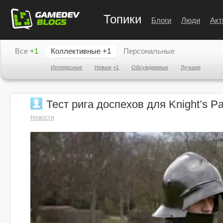
Топики
Блоги
Люди
Акт
Все
+1
Коллективные
+1
Персональные
Интересные
Новые
+1
Обсуждаемые
Лучшие
Тест рига доспехов для Knight’s 
Новости