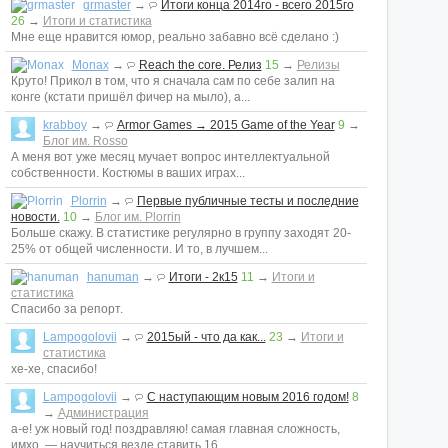
grmaster
→
Итоги конца 2014го - всего 2015го
26
→
Итоги и статистика
Мне еще нравится юмор, реально забавно всё сделано :)
Monax
→
Reach the core. Релиз
15
→
Релизы
Круто! Прикол в том, что я сначала сам по себе залип на
конге (кстати пришёл фичер на мыло), а...
krabboy
→
Armor Games → 2015 Game of the Year
9
→
Блог им. Rosso
А меня вот уже месяц мучает вопрос интеллектуальной
собственности. Костюмы в ваших играх...
Plorrin
→
Первые публичные тесты и последние
новости.
10
→
Блог им. Plorrin
Больше скажу. В статистике регулярно в группу заходят 20-
25% от общей численности. И то, в лучшем...
hanuman
→
Итоги - 2к15
11
→
Итоги и
статистика
Спасибо за репорт.
Lampogolovii
→
2015ый - что да как...
23
→
Итоги и
статистика
хе-хе, спасибо!
Lampogolovii
→
С наступающим новым 2016 годом!
8
→
Администрация
а-е! уж новый год! поздравляю! самая главная сложность,
имхо, — научиться везде ставить 16...