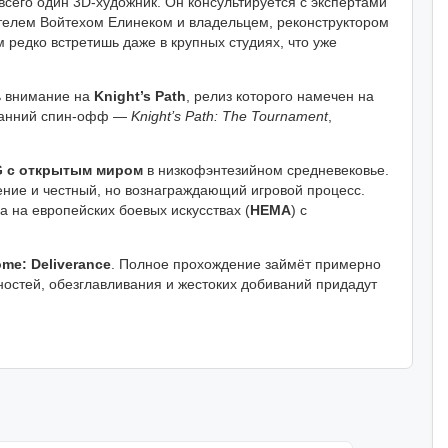
всего один 3D-художник. Он консультируется с экспертами
дателем Войтехом Елинеком и владельцем, реконструктором
редко встретишь даже в крупных студиях, что уже
ь внимание на
Knight’s Path
, релиз которого намечен на
 ранний спин-офф —
Knight’s Path: The Tournament
,
G с открытым миром
в низкофэнтезийном средневековье.
ение и честный, но вознаграждающий игровой процесс.
на на европейских боевых искусствах (
HEMA
) с
me: Deliverance
. Полное прохождение займёт примерно
ностей, обезглавливания и жестоких добиваний придадут