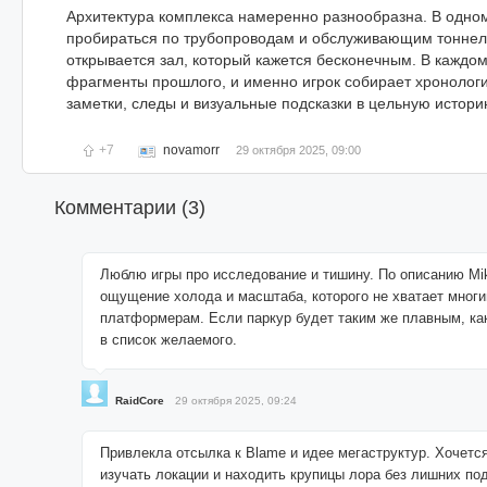
Архитектура комплекса намеренно разнообразна. В одно
пробираться по трубопроводам и обслуживающим тоннел
открывается зал, который кажется бесконечным. В каждо
фрагменты прошлого, и именно игрок собирает хронолог
заметки, следы и визуальные подсказки в цельную истори
+7
novamorr
29 октября 2025, 09:00
Комментарии (
3
)
Люблю игры про исследование и тишину. По описанию Mik
ощущение холода и масштаба, которого не хватает мног
платформерам. Если паркур будет таким же плавным, как
в список желаемого.
RaidCore
29 октября 2025, 09:24
Привлекла отсылка к Blame и идее мегаструктур. Хочетс
изучать локации и находить крупицы лора без лишних по