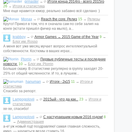
grmaster
→
Итоги конца 2014го - всего 2015го
26
→
Итоги и статистика
Мне еще нравится юмор, реально забавно всё сделано :)
Monax
→
Reach the core. Релиз
15
→
Релизы
Круто! Прикол в том, что я сначала сам по себе залип на
конге (кстати пришёл фичер на мыло), а...
krabboy
→
Armor Games → 2015 Game of the Year
9
→
Блог им. Rosso
А меня вот уже месяц мучает вопрос интеллектуальной
собственности. Костюмы в ваших играх...
Plorrin
→
Первые публичные тесты и последние
новости.
10
→
Блог им. Plorrin
Больше скажу. В статистике регулярно в группу заходят 20-
25% от общей численности. И то, в лучшем...
hanuman
→
Итоги - 2к15
11
→
Итоги и
статистика
Спасибо за репорт.
Lampogolovii
→
2015ый - что да как...
23
→
Итоги и
статистика
хе-хе, спасибо!
Lampogolovii
→
С наступающим новым 2016 годом!
8
→
Администрация
а-е! уж новый год! поздравляю! самая главная сложность,
имхо, — научиться везде ставить 16...