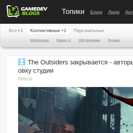
Топики
Блоги
Люди
Акт
Все
+1
Коллективные
+1
Персональные
Интересные
Новые
+1
Обсуждаемые
Лучшие
The Outsiders закрывается - автор
овку студии
Новости