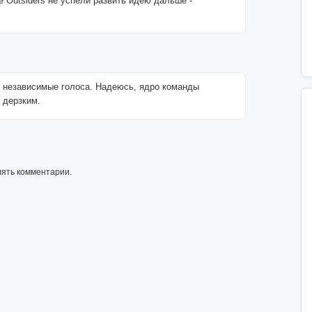
 Outsiders не успели развить идею дальше -
е независимые голоса. Надеюсь, ядро команды
 дерзким.
лять комментарии.