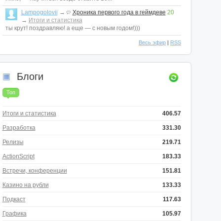
Lampogolovii
→
Хроника первого года в геймдеве
20
→
Итоги и статистика
ты крут! поздравляю! а еще — с новым годом!)))
Весь эфир
|
RSS
Блоги
Топ
Итоги и статистика
406.57
Разработка
331.30
Релизы
219.71
ActionScript
183.33
Встречи, конференции
151.81
Казино на рубли
133.33
Подкаст
117.63
Графика
105.97