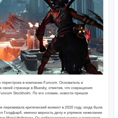
х перестроек в компании Funcom. Основатель и
своей странице в Bluesky, отметив, что сокращения
Funcom Stockholm. По его словам, новости пришли
же переживала критический момент в 2020 году, когда была
нул Голдфарб, именно верность делу и упрямое нежелание
ер Metal Hellsinger. Он поблагодарил коллег и партнеров