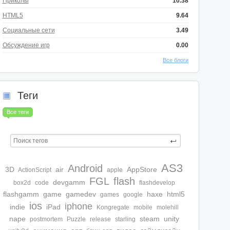
Приколы
10.38
HTML5
9.64
Социальные сети
3.49
Обсуждение игр
0.00
Все блоги
Теги
Все теги
AS3
Android
3D
air
AppStore
ActionScript
apple
FGL
flash
devgamm
box2d
code
flashdevelop
flashgamm
game
gamedev
haxe
html5
games
google
ios
iphone
indie
iPad
Kongregate
mobile
molehill
nape
steam
unity
postmortem
Puzzle
release
starling