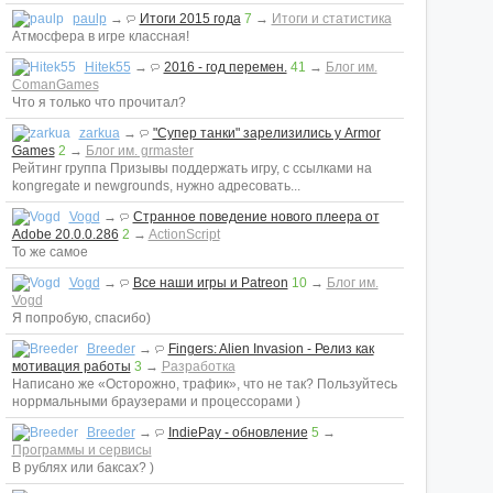
paulp
→
Итоги 2015 года
7
→
Итоги и статистика
Атмосфера в игре классная!
Hitek55
→
2016 - год перемен.
41
→
Блог им.
ComanGames
Что я только что прочитал?
zarkua
→
"Супер танки" зарелизились у Armor
Games
2
→
Блог им. grmaster
Рейтинг группа Призывы поддержать игру, с ссылками на
kongregate и newgrounds, нужно адресовать...
Vogd
→
Странное поведение нового плеера от
Adobe 20.0.0.286
2
→
ActionScript
То же самое
Vogd
→
Все наши игры и Patreon
10
→
Блог им.
Vogd
Я попробую, спасибо)
Breeder
→
Fingers: Alien Invasion - Релиз как
мотивация работы
3
→
Разработка
Написано же «Осторожно, трафик», что не так? Пользуйтесь
норрмальными браузерами и процессорами )
Breeder
→
IndiePay - обновление
5
→
Программы и сервисы
В рублях или баксах? )