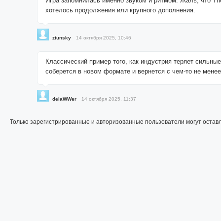
Игра запомнилась именно звуком и ритмом. Жаль, что The
хотелось продолжения или крупного дополнения.
ziunsky
14 октября 2025, 10:46
Классический пример того, как индустрия теряет сильны
соберется в новом формате и вернется с чем-то не менее
delaWWer
14 октября 2025, 11:37
Только зарегистрированные и авторизованные пользователи могут остав