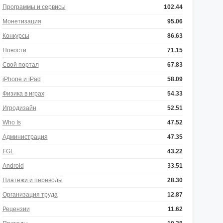
Программы и сервисы
102.44
Монетизация
95.06
Конкурсы
86.63
Новости
71.15
Свой портал
67.83
iPhone и iPad
58.09
Физика в играх
54.33
Игродизайн
52.51
Who Is
47.52
Администрация
47.35
FGL
43.22
Android
33.51
Платежи и переводы
28.30
Организация труда
12.87
Рецензии
11.62