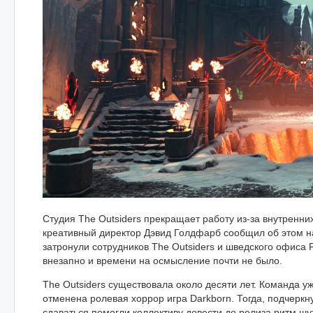
Студия The Outsiders прекращает работу из-за внутренни
креативный директор Дэвид Голдфарб сообщил об этом на 
затронули сотрудников The Outsiders и шведского офиса 
внезапно и времени на осмысление почти не было.
The Outsiders существовала около десяти лет. Команда у
отменена ролевая хоррор игра Darkborn. Тогда, подчерк
сдаваться помогли коллективу довести до релиза ритм шут