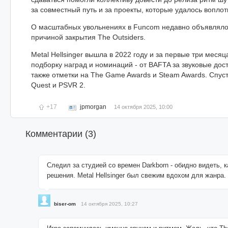
за совместный путь и за проекты, которые удалось воплот
О масштабных увольнениях в Funcom недавно объявлялось
причиной закрытия The Outsiders.
Metal Hellsinger вышла в 2022 году и за первые три мес
подборку наград и номинаций - от BAFTA за звуковые дост
также отметки на The Game Awards и Steam Awards. Спуст
Quest и PSVR 2.
+17
jpmorgan
14 октября 2025, 10:00
Комментарии (
3
)
Следил за студией со времен Darkborn - обидно видеть,
решения. Metal Hellsinger был свежим вдохом для жанра.
biser-om
14 октября 2025, 10:27