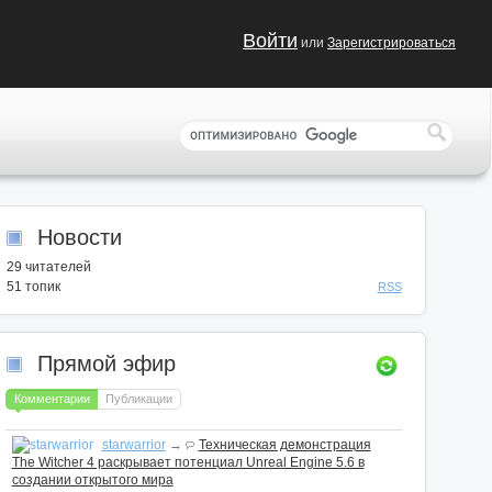
Войти
или
Зарегистрироваться
Новости
29
читателей
51 топик
RSS
Прямой эфир
Комментарии
Публикации
starwarrior
→
Техническая демонстрация
The Witcher 4 раскрывает потенциал Unreal Engine 5.6 в
создании открытого мира