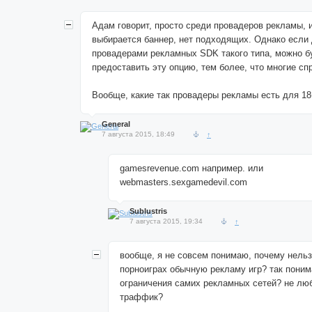
Адам говорит, просто среди провадеров рекламы, 
выбирается баннер, нет подходящих. Однако если 
провадерами рекламных SDK такого типа, можно б
предоставить эту опцию, тем более, что многие сп
Вообще, какие так провадеры рекламы есть для 18
General
7 августа 2015, 18:49
↑
gamesrevenue.com например. или
webmasters.sexgamedevil.com
Sublustris
7 августа 2015, 19:34
↑
вообще, я не совсем понимаю, почему нельз
порноиграх обычную рекламу игр? так поним
ограничения самих рекламных сетей? не лю
траффик?