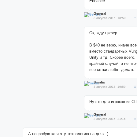
Enhance.
General
3 августа 2015, 18:50
Ок, жду цифер.
В $40 не верю, иначе вс
вместо стандартных Vungl
Unity и тд. Скорее всего,
крайний случай, а не что
все сетки любят делать.
Smrdis
3 августа 2015, 19:59
Ну это для игроков из С
General
3 августа 2015, 21:16
А попробую ка я эту технологию на днях :)