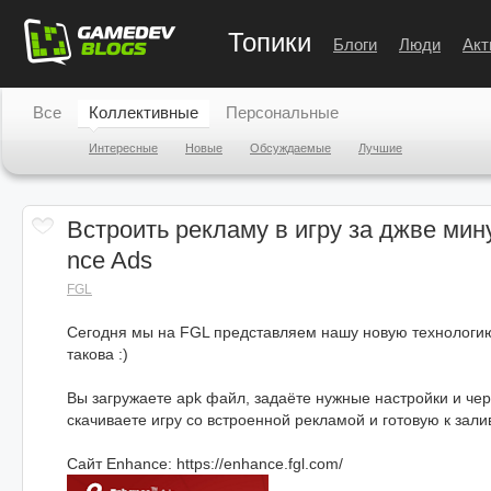
Топики
Блоги
Люди
Акт
Все
Коллективные
Персональные
Интересные
Новые
Обсуждаемые
Лучшие
Встроить рекламу в игру за джве мин
nce Ads
FGL
Сегодня мы на FGL представляем нашу новую технологию
такова :)
Вы загружаете apk файл, задаёте нужные настройки и чер
скачиваете игру со встроенной рекламой и готовую к залив
Сайт Enhance: https://enhance.fgl.com/