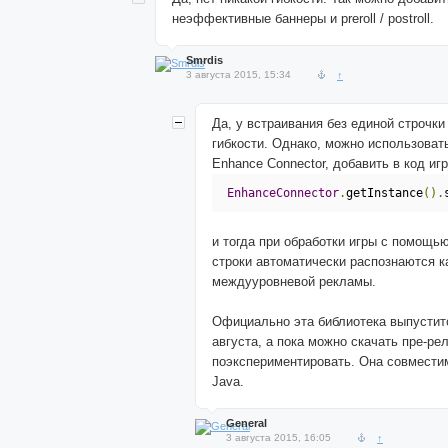
неэффективные баннеры и preroll / postroll.
Smrdis
3 августа 2015, 15:34
↑
Да, у встраивания без единой строчк
гибкости. Однако, можно использоват
Enhance Connector, добавить в код иг
EnhanceConnector
.
getInstance
().
и тогда при обработки игры с помощь
строки автоматически распознаются к
междууровневой рекламы.
Официально эта библиотека выпустит
августа, а пока можно скачать пре-ре
поэкспериментировать. Она совместима
Java.
General
3 августа 2015, 16:05
↑