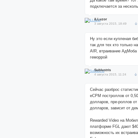
Да какое там время? Тот
подключается за несколь
iLLuzor
3 августа 2015, 18:49
Ну это если купленая биб
так для тех кто только н
AIR, втраивание АдМоба
геморрой
Sublustris
4 августа 2015, 11:24
Сейчас разброс статисти
eCPM построллов от 0,50
долларов, пре-роллов от 
долларов, зависит от де
Rewarded Video на Моби
платформе FGL дают $4
возможность их встраива