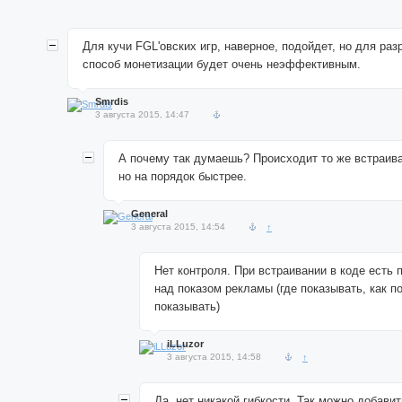
Для кучи FGL'овских игр, наверное, подойдет, но для раз
способ монетизации будет очень неэффективным.
Smrdis
3 августа 2015, 14:47
А почему так думаешь? Происходит то же встраив
но на порядок быстрее.
General
3 августа 2015, 14:54
↑
Нет контроля. При встраивании в коде есть 
над показом рекламы (где показывать, как по
показывать)
iLLuzor
3 августа 2015, 14:58
↑
Да, нет никакой гибкости. Так можно добавит