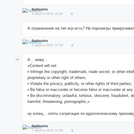
Sublustris
4 августа 2015, 11:29
А ограничения на тип игр есть? На порноигры прикручива
Sublustris
7 августа 2015, 17:34
А… вижу…
«Content will not:
• Infringe the copyright, trademark, trade secret, or other intel
proprietary or other right of others;
• Violate the privacy, publicity, or other rights of third parties;
• Be false or inaccurate or become false or inaccurate at any
• Be discriminatory, unlawful, tortious, obscene, fraudulent, 
harmful, threatening, pornographic,»
ну копец… опять сегрегация по идеологическому признаку
Sublustris
7 августа 2015, 17:38