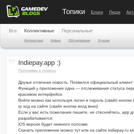
Топики
Блоги
Люди
Акт
Все
Коллективные
Персональные
Интересные
Новые
Обсуждаемые
Лучшие
Indiepay.app :)
Программы и сервисы
Друзья отличная новость. Появился официальный клиент 
Функций у приложения одна — отслеживания статуса пер
красивом интерфейсе.
Войти можно как используя логин и пароль (свайп кнопки в
qr код на сайте (свайп кнопки вход вниз)
Если у вас есть пожелания пишите, не стесняйтесь, app д
разрабатывается.
iOS версия будет немного попозже.
Скачать приложение можно тут или на сайте indiepay.ru кл