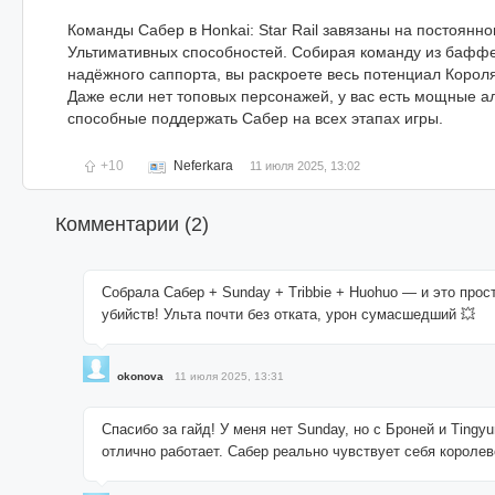
Команды Сабер в Honkai: Star Rail завязаны на постоянн
Ультимативных способностей. Собирая команду из бафф
надёжного саппорта, вы раскроете весь потенциал Корол
Даже если нет топовых персонажей, у вас есть мощные а
способные поддержать Сабер на всех этапах игры.
+10
Neferkara
11 июля 2025, 13:02
Комментарии (
2
)
Собрала Сабер + Sunday + Tribbie + Huohuo — и это про
убийств! Ульта почти без отката, урон сумасшедший 💥
okonova
11 июля 2025, 13:31
Спасибо за гайд! У меня нет Sunday, но с Броней и Tingy
отлично работает. Сабер реально чувствует себя королев