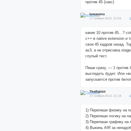
против 45 (хакс)
lumarama
17 ноября 2013, 21:04
какие 10 против 45…? со
с++ в native extension и
свои 45 кадров назад. Т
as3, а не отрисовка stag
глупый тест.
Пиши сразу, — 1 против 4
выглядеть будет. Или «в
запускается против белог
TheRabbit
17 ноября 2013, 21:19
1) Перепиши физику на na
2) Перепиши логику на nat
3) Перепиши графику на n
4) Выкинь AIR за ненадо