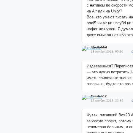
с нативом по скорости м
на Air или на Unity?
Все, кто умеют писать н
html5 ни air ни unity3d н
нафиг не нужен. Я думал
даже смысла нет ибо эт
TheRabbit
18 ноября 2013, 00:20
Издеваешься? Переписат
— это нужно потратить 1-
иметь приличные знания 
говоришь, будто это раз 
Crash-512
17 ноября 2013, 23:36
Чувак, писавший Box2D A
забросил проект, потому 
непомерно большим, и он
осилил его доделать.