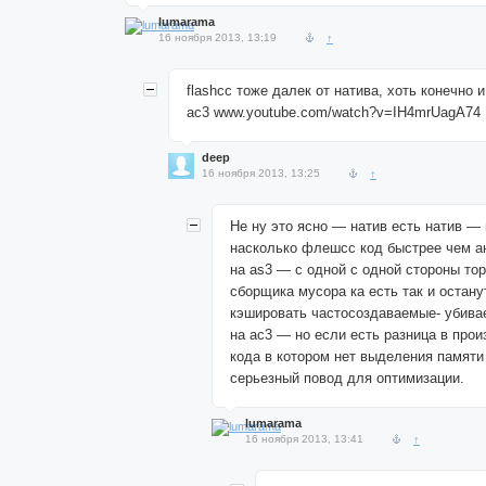
lumarama
16 ноября 2013, 13:19
↑
flashcc тоже далек от натива, хоть конечно 
ас3 www.youtube.com/watch?v=IH4mrUagA74
deep
16 ноября 2013, 13:25
↑
Не ну это ясно — натив есть натив —
насколько флешсс код быстрее чем а
на as3 — с одной c одной стороны то
сборщика мусора ка есть так и остан
кэшировать частосоздаваемые- убива
на ас3 — но если есть разница в про
кода в котором нет выделения памяти
серьезный повод для оптимизации.
lumarama
16 ноября 2013, 13:41
↑