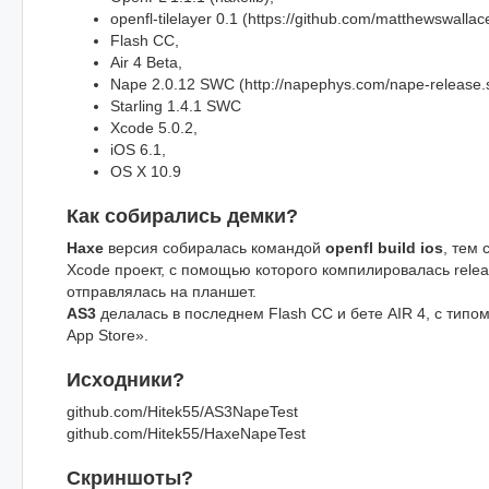
openfl-tilelayer 0.1 (https://github.com/matthewswallace
Flash CC,
Air 4 Beta,
Nape 2.0.12 SWC (http://napephys.com/nape-release.
Starling 1.4.1 SWC
Xcode 5.0.2,
iOS 6.1,
OS X 10.9
Как собирались демки?
Haxe
версия собиралась командой
openfl build ios
, тем
Xcode проект, с помощью которого компилировалась relea
отправлялась на планшет.
AS3
делалась в последнем Flash CC и бете AIR 4, с типо
App Store».
Исходники?
github.com/Hitek55/AS3NapeTest
github.com/Hitek55/HaxeNapeTest
Скриншоты?