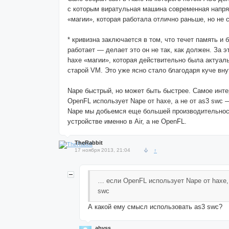
с которым виратульная машина современная напряг
«магии», которая работала отлично раньше, но не 
* кривизна заключается в том, что течет память и б
работает — делает это он не так, как должен. За э
haxe «магии», которая действительно была актуал
старой VM. Это уже ясно стало благодаря куче вну
Nape быстрый, но может быть быстрее. Самое инт
OpenFL использует Nape от haxe, а не от as3 swc 
Nape мы добьемся еще большей производительнос
устройстве именно в Air, а не OpenFL.
TheRabbit
17 ноября 2013, 21:04
↑
… если OpenFL использует Nape от haxe, 
swc
А какой ему смысл использовать as3 swc?
abyss