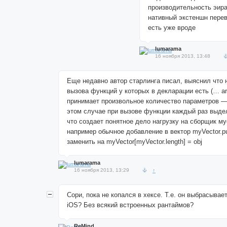
производительность эира
нативный экстеншн пере
есть уже вроде
lumarama
16 ноября 2013, 13:48
Еще недавно автор старлинга писал, выяснил что 
вызова функций у которых в декларации есть (… ar
принимает произвольное количество параметров —
этом случае при вызове функции каждый раз выде
что создает понятное дело нагрузку на сборщик му
например обычное добавление в вектор myVector.p
заменить на myVector[myVector.length] = obj
lumarama
16 ноября 2013, 13:29
↑
Сори, пока не копался в хексе. Т.е. он выбрасывае
iOS? Без всякий встроенных рантаймов?
ReMind