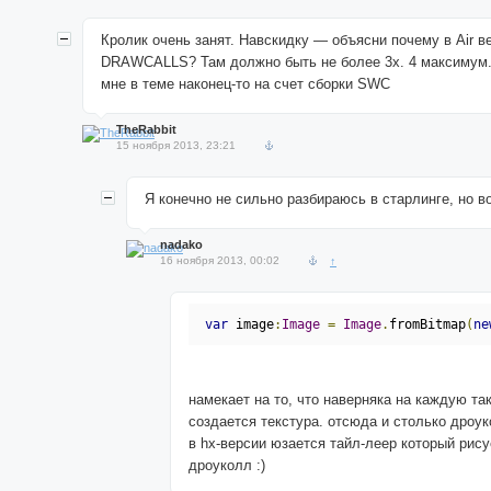
Кролик очень занят. Навскидку — объясни почему в Air ве
DRAWCALLS? Там должно быть не более 3х. 4 максимум.
мне в теме наконец-то на счет сборки SWC
TheRabbit
15 ноября 2013, 23:21
Я конечно не сильно разбираюсь в старлинге, но во
nadako
16 ноября 2013, 00:02
↑
var
 image
:
Image
=
Image
.
fromBitmap
(
ne
намекает на то, что наверняка на каждую та
создается текстура. отсюда и столько дроук
в hx-версии юзается тайл-леер который рису
дроуколл :)