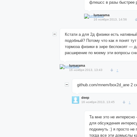
флешсс в разы быстрее 
lumarama
16 ноября 2013, 14:56
Кстати а для 2д физики есть нативны
подобный? Потому что как я понят ту
тормоза физики в эире беспокоят — д
расширение по моему эти вопросы сн
lumarama
16 ноября 2013, 13:43
↑
github.com/mnem/box2d_ane 2 с
deep
16 ноября 2013, 13:45
↑
Та мне это не интересно
для обсуждения интере
подкинуть :) я просто не
тогда все эти домыслы к