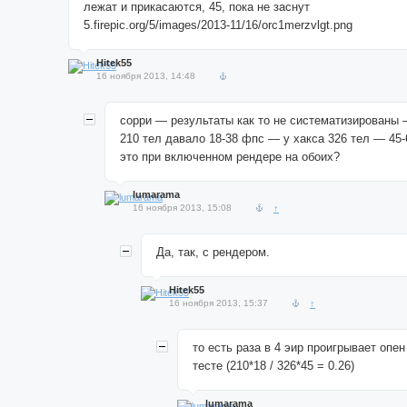
лежат и прикасаются, 45, пока не заснут
5.firepic.org/5/images/2013-11/16/orc1merzvlgt.png
Hitek55
16 ноября 2013, 14:48
сорри — результаты как то не систематизированы 
210 тел давало 18-38 фпс — у хакса 326 тел — 45
это при включенном рендере на обоих?
lumarama
16 ноября 2013, 15:08
↑
Да, так, с рендером.
Hitek55
16 ноября 2013, 15:37
↑
то есть раза в 4 эир проигрывает опе
тесте (210*18 / 326*45 = 0.26)
lumarama