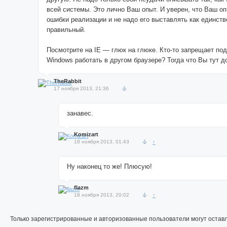
всей системы. Это лично Ваш опыт. И уверен, что Ваш о
ошибки реализации и не надо его выставлять как единств
правильный.
Посмотрите на IE — глюк на глюке. Кто-то запрещает по
Windows работать в другом браузере? Тогда что Вы тут д
TheRabbit
17 ноября 2013, 21:36
занавес.
Komizart
18 ноября 2013, 01:43
↑
Ну наконец то же! Плюсую!
flazm
18 ноября 2013, 20:02
↑
Только зарегистрированные и авторизованные пользователи могут остав