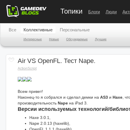
Топики
Блоги
Люди
Акт
Все
Коллективные
Персональные
Интересные
Новые
Обсуждаемые
Лучшие
Air VS OpenFL. Тест Nape.
ActionScript
Всем привет!
Наконец-то я собрался и сделал демки на
AS3
и
Haxe
, ч
производительность
Nape
на iPad 3.
Версии используемых технологий/библиот
Haxe 3.0.1,
Nape 2.0.13 (haxelib),
OpenFL 1.1.1 (haxelib),