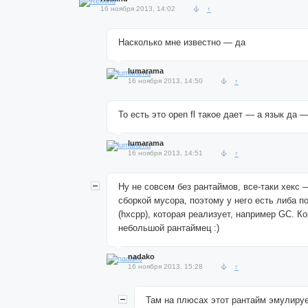
16 ноября 2013, 14:02
↑
Насколько мне известно — да
lumarama
16 ноября 2013, 14:50
↑
То есть это open fl такое дает — а язык да 
lumarama
16 ноября 2013, 14:51
↑
Ну не совсем без рантаймов, все-таки хекс 
сборкой мусора, поэтому у него есть либа 
(hxcpp), которая реализует, например GC. К
небольшой рантаймец :)
nadako
16 ноября 2013, 15:28
↑
Там на плюсах этот рантайм эмулируе