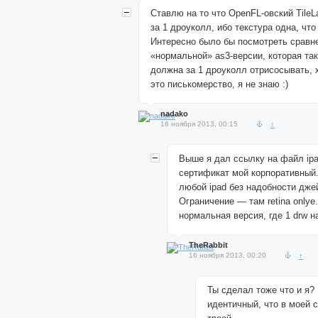
Ставлю на то что OpenFL-овский TileL
за 1 дроуколл, ибо текстура одна, что
Интересно было бы посмотреть сравн
«нормальной» as3-версии, которая так
должна за 1 дроуколл отрисосывать, 
это писькомерство, я не знаю :)
nadako
16 ноября 2013, 00:15
↑
Выше я дал ссылку на файл ip
сертификат мой корпоративный. 
любой ipad без надобности дже
Ограничение — там retina onlye
нормальная версия, где 1 drw на
TheRabbit
16 ноября 2013, 00:20
↑
Ты сделал тоже что и я?
идентичный, что в моей с