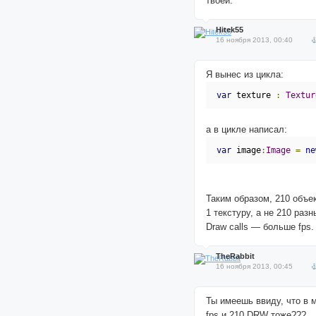
твоей.
Hitek55
16 ноября 2013, 00:40
Я вынес из цикла:
var
 texture 
:
Textur
а в цикле написал:
var
 image
:
Image
=
ne
Таким образом, 210 объе
1 текстуру, а не 210 раз
Draw calls — больше fps.
TheRabbit
16 ноября 2013, 00:45
Ты имеешь ввиду, что в м
fps и 210 DRW тоже???