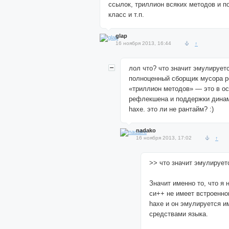
ссылок, триллион всяких методов и п
класс и т.п.
glap
16 ноября 2013, 16:44
↑
лол что? что значит эмулирует
полноценный сборщик мусора р
«триллион методов» — это в о
рефлекшена и поддержки дина
haxe. это ли не рантайм? :)
nadako
16 ноября 2013, 17:02
↑
>> что значит эмулирует
Значит именно то, что я 
си++ не имеет встроенно
haxe и он эмулируется 
средствами языка.