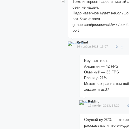
Тоже интерсен flascc и чистый 
сети не нашел.
Надо наверное будет небольшой
вот бокс фласц
github.com/jesses/wck/wiki/box2d
port
ReMind
16 ноября 2013, 13:57
↑
Вру, вот тест.
Алхимия — 42 FPS
Обычный — 33 FPS
Разница 21%.
Может как раз в этом всё
хексом и as3?
ReMind
16 ноября 2013, 14:20
Слушай ну 20% — это ер
рассказывали что енкоде