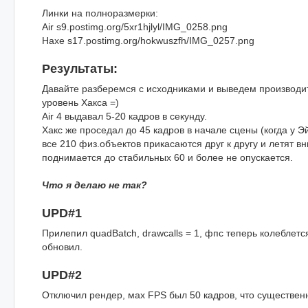
Линки на полноразмерки:
Air s9.postimg.org/5xr1hjlyl/IMG_0258.png
Haxe s17.postimg.org/hokwuszfh/IMG_0257.png
Результаты:
Давайте разберемся с исходниками и выведем производит
уровень Хакса =)
Air 4 выдавал 5-20 кадров в секунду.
Хакс же проседал до 45 кадров в начале сцены (когда у Э
все 210 физ.объектов прикасаются друг к другу и летят в
поднимается до стабильных 60 и более не опускается.
Что я делаю не так?
UPD#1
Прилепил quadBatch, drawcalls = 1, фпс теперь колеблетс
обновил.
UPD#2
Отключил рендер, мах FPS был 50 кадров, что существенн