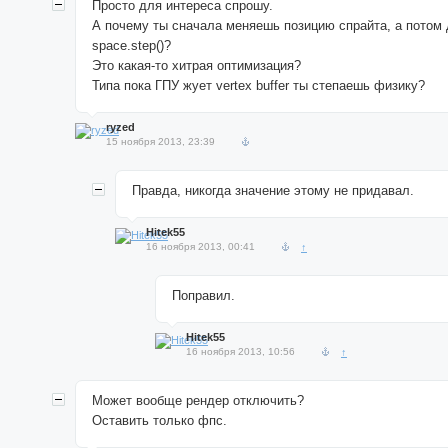
Просто для интереса спрошу.
А почему ты сначала меняешь позицию спрайта, а потом
space.step()?
Это какая-то хитрая оптимизация?
Типа пока ГПУ жует vertex buffer ты степаешь физику?
ryzed
15 ноября 2013, 23:39
Правда, никогда значение этому не придавал.
Hitek55
16 ноября 2013, 00:41
↑
Поправил.
Hitek55
16 ноября 2013, 10:56
↑
Может вообще рендер отключить?
Оставить только фпс.