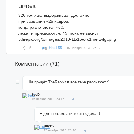
UPD#3
326 тел хакс выдерживает достойно:
при создании ~25 кадров,
когда разлетаются ~60,
лежат и прикасаются, 45, пока не заснут
5.firepic.org/5/images/2013-11/16/orc1merzvlgt.png
+5
Hitek55
15 ноября 2013, 23:15
Комментарии (
71
)
Ща придёт TheRabbit и всё тебе расскажет :)
SeeD
15 ноября 2013, 23:17
Я для него же эти тесты сделал)
Hitek55
15 ноября 2013, 23:18
↑