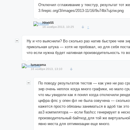
Отключил сглаживание у текстур, результат тот же
3.firepic.org/3/images/2013-11/16/9u74bi7ujziw.png
Hitek55
16 ноября 2013, 10:25
↑
Ну и что выяснили? Во сколько раз натив быстрее чем э
прикольная штука — хотя не пробовал, но для себя поста
что если нужна будет нативная производительность то во
lumarama
16 ноября 2013, 13:10
По поводу результатов тестов — как уже ни раз с
эир очень неплох когда много графики, но мало c
что мы увидели как я понял когда отключили ренд
цифра фпс у опен фл не была озвучена — сколько
кажется просто обязаны заниматься в адоб так это
as3 компилятора — если flashcc генерирует в неск
производительный байткод для той же виртуально
явно места для оптимизации еще много.