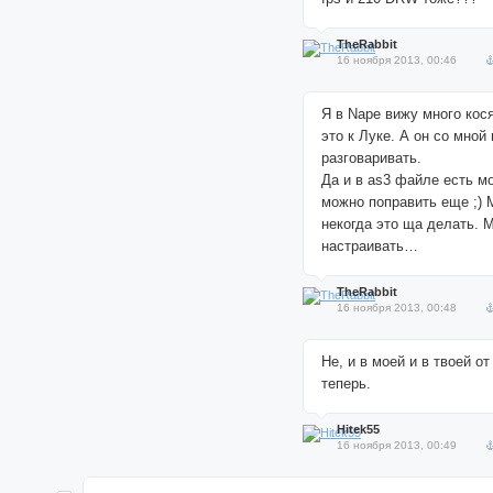
TheRabbit
16 ноября 2013, 00:46
Я в Nape вижу много кося
это к Луке. А он со мной
разговаривать.
Да и в as3 файле есть м
можно поправить еще ;) 
некогда это ща делать. 
настраивать…
TheRabbit
16 ноября 2013, 00:48
Не, и в моей и в твоей от
теперь.
Hitek55
16 ноября 2013, 00:49