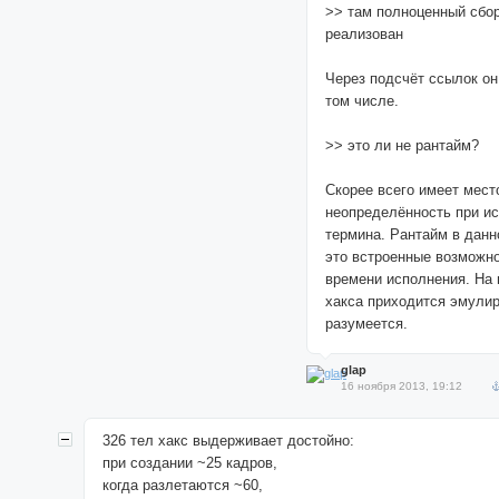
>> там полноценный сбо
реализован
Через подсчёт ссылок он
том числе.
>> это ли не рантайм?
Скорее всего имеет мест
неопределённость при и
термина. Рантайм в данн
это встроенные возможно
времени исполнения. На
хакса приходится эмули
разумеется.
glap
16 ноября 2013, 19:12
326 тел хакс выдерживает достойно:
при создании ~25 кадров,
когда разлетаются ~60,