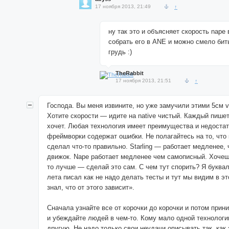
17 ноября 2013, 21:49
↑
ну так это и объясняет скорость nape 
собрать его в ANE и можно смело бит
грудь :)
TheRabbit
17 ноября 2013, 21:51
↑
Господа. Вы меня извините, но уже замучили этими 5см v
Хотите скорости — идите на native чистый. Каждый пишет
хочет. Любая технология имеет преимущества и недоста
фреймворки содержат ошибки. Не полагайтесь на то, что 
сделал что-то правильно. Starling — работает медленее,
движок. Nape работает медленее чем самописный. Хочеш
то лучше — сделай это сам. С чем тут спорить? Я буквал
лета писал как не надо делать тесты и тут мы видим в эт
знал, что от этого зависит».
Сначала узнайте все от корочки до корочки и потом прин
и убеждайте людей в чем-то. Кому мало одной технологи
другую. Не надо только свои неудачи описывать так, как