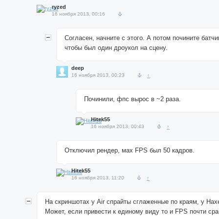
ryzed
16 ноября 2013, 00:16
Согласен, начните с этого. А потом почините батчи
чтобы был один дроукол на сцену.
deep
16 ноября 2013, 00:23
↑
Починили, фпс вырос в ~2 раза.
Hitek55
16 ноября 2013, 00:43
↑
Отключил рендер, мах FPS был 50 кадров.
Hitek55
16 ноября 2013, 11:20
↑
На скриншотах у Air спрайты сглаженные по краям, у Hax
Может, если привести к единому виду то и FPS почти сра