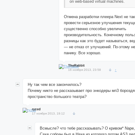
on web-based virtual machines.
Отмена разработки плеера Next не так 
провести серьезное улучшения теку
существенно способно увеличить
производительность. Конечному поль
разницы как это будет называться, ве
— не отказ от улучшений. По-этому не
панику. Все хорошо.
TheRabbit
16 ноября 2013, 23:58
↑
Ну так чем все закончилось?
Почему никто не рассказывает про энкодеры мп3 борозд
пространство большого театра?
ryzed
17 ноября 2013, 19:12
Всмысле? что тебе рассказывать? О кривом* Nape,
Caxe собран был в Haxe из которого потом AS3 дел